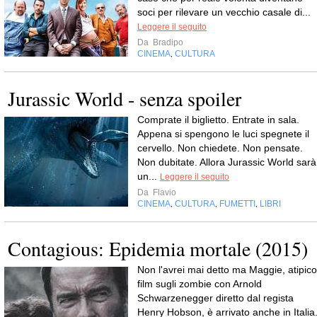
soci per rilevare un vecchio casale di...
Leggere il seguito
Da
Bradipo
CINEMA
CULTURA
,
Jurassic World - senza spoiler
Comprate il biglietto. Entrate in sala.
Appena si spengono le luci spegnete il
cervello. Non chiedete. Non pensate.
Non dubitate. Allora Jurassic World sarà
un...
Leggere il seguito
Da
Flavio
CINEMA
CULTURA
FUMETTI
LIBRI
,
,
,
Contagious: Epidemia mortale (2015)
Non l'avrei mai detto ma Maggie, atipico
film sugli zombie con Arnold
Schwarzenegger diretto dal regista
Henry Hobson, è arrivato anche in Italia