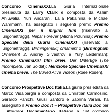
Concorso CinemaXXI
.La Giuria Internazionale
presieduta da
Larry Clark
e composta da Ashim
Ahluwalia, Yuri Ancarani, Laila Pakalnina e Michael
Wahrmann, ha assegnato i seguenti premi:
Premio
CinemaXXI per il miglior film
(riservato ai
lungometraggi),
Nepal Forever
(Aliona Polunina);
Premio
Speciale della Giuria CinemaXXI
(riservato ai
lungometraggi),
Birmingemskij ornament 2
(
Birmingham
Ornament 2
, Andrey Silvestrov e Yury Leiderman);
Premio CinemaXXI film brevi
,
Der Unfertige
(
The
Incomplete
, Jan Soldat);
Menzione Speciale CinemaXXI
cinema breve
,
The Buried Alive Videos
(Roee Rosen).
Concorso Prospettive Doc Italia
.La giuria presieduta da
Marco Visalberghi e composta da Christian Carmosino,
Gerardo Panichi, Giusi Santoro e Sabrina Varani, ha
assegnato il
Premio Doc It – Prospettive Italia Doc
per
il
Migliore Documentario italiano
a
Dal profondo