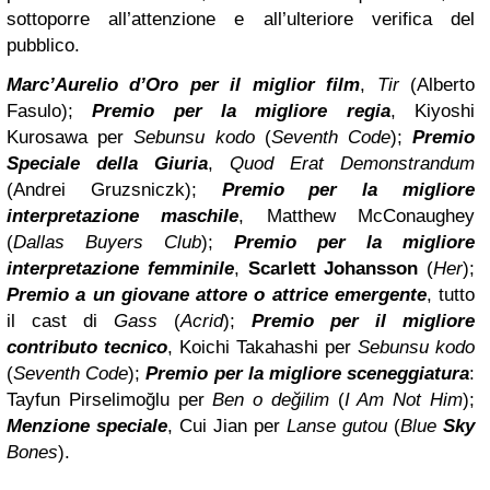
sottoporre all’attenzione e all’ulteriore verifica del
pubblico.
Marc’Aurelio d’Oro per il miglior film
,
Tir
(Alberto
Fasulo);
Premio per la migliore regia
, Kiyoshi
Kurosawa per
Sebunsu kodo
(
Seventh Code
);
Premio
Speciale della Giuria
,
Quod Erat Demonstrandum
(Andrei Gruzsniczk);
Premio per la migliore
interpretazione maschile
, Matthew McConaughey
(
Dallas Buyers Club
);
Premio per la migliore
interpretazione femminile
,
Scarlett Johansson
(
Her
);
Premio a un giovane attore o attrice emergente
, tutto
il cast di
Gass
(
Acrid
);
Premio per il migliore
contributo tecnico
, Koichi Takahashi per
Sebunsu kodo
(
Seventh Code
);
Premio per la migliore sceneggiatura
:
Tayfun Pirselimoğlu per
Ben o değilim
(
I Am Not Him
);
Menzione speciale
, Cui Jian per
Lanse gutou
(
Blue
Sky
Bones
).