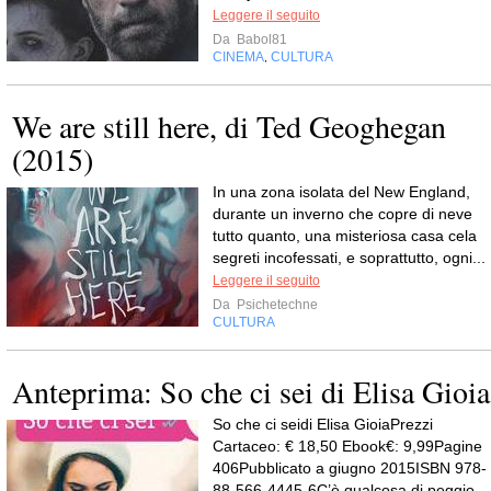
Leggere il seguito
Da
Babol81
CINEMA
CULTURA
,
We are still here, di Ted Geoghegan
(2015)
In una zona isolata del New England,
durante un inverno che copre di neve
tutto quanto, una misteriosa casa cela
segreti incofessati, e soprattutto, ogni...
Leggere il seguito
Da
Psichetechne
CULTURA
Anteprima: So che ci sei di Elisa Gioia
So che ci seidi Elisa GioiaPrezzi
Cartaceo: € 18,50 Ebook€: 9,99Pagine
406Pubblicato a giugno 2015ISBN 978-
88-566-4445-6C’è qualcosa di peggio