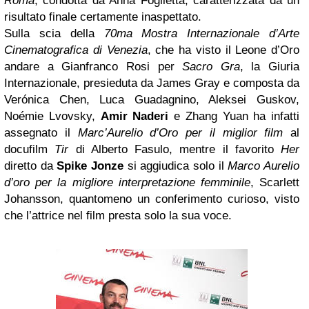
Roma
, condotta da Anna Foglietta, caratterizzata da un
risultato finale certamente inaspettato.
Sulla scia della
70ma Mostra Internazionale d’Arte
Cinematografica di Venezia
, che ha visto il Leone d’Oro
andare a Gianfranco Rosi per
Sacro Gra
, la Giuria
Internazionale, presieduta da James Gray e composta da
Verónica Chen, Luca Guadagnino, Aleksei Guskov,
Noémie Lvovsky,
Amir Naderi
e Zhang Yuan ha infatti
assegnato il
Marc’Aurelio d’Oro per il miglior film
al
docufilm
Tir
di Alberto Fasulo, mentre il favorito
Her
diretto da
Spike Jonze
si aggiudica solo il
Marco Aurelio
d’oro per la migliore interpretazione femminile
, Scarlett
Johansson, quantomeno un conferimento curioso, visto
che l’attrice nel film presta solo la sua voce.