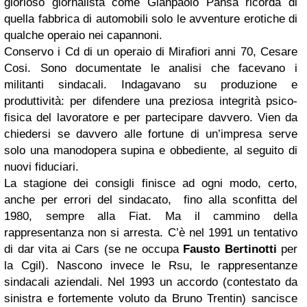
glorioso giornalista come Gianpaolo Pansa ricorda di
quella fabbrica di automobili solo le avventure erotiche di
qualche operaio nei capannoni.
Conservo i Cd di un operaio di Mirafiori anni 70, Cesare
Cosi. Sono documentate le analisi che facevano i
militanti sindacali. Indagavano su produzione e
produttività: per difendere una preziosa integrità psico-
fisica del lavoratore e per partecipare davvero. Vien da
chiedersi se davvero alle fortune di un’impresa serve
solo una manodopera supina e obbediente, al seguito di
nuovi fiduciari.
La stagione dei consigli finisce ad ogni modo, certo,
anche per errori del sindacato, fino alla sconfitta del
1980, sempre alla Fiat. Ma il cammino della
rappresentanza non si arresta. C’è nel 1991 un tentativo
di dar vita ai Cars (se ne occupa
Fausto Bertinotti
per
la Cgil). Nascono invece le Rsu, le rappresentanze
sindacali aziendali. Nel 1993 un accordo (contestato da
sinistra e fortemente voluto da Bruno Trentin) sancisce