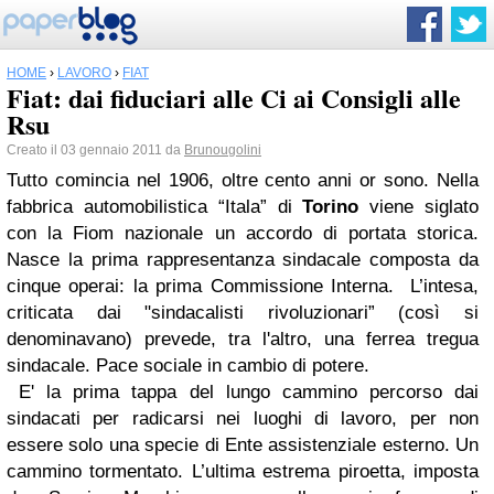
HOME
›
LAVORO
›
FIAT
Fiat: dai fiduciari alle Ci ai Consigli alle
Rsu
Creato il 03 gennaio 2011 da
Brunougolini
Tutto comincia nel 1906, oltre cento anni or sono. Nella
fabbrica automobilistica “Itala” di
Torino
viene siglato
con la Fiom nazionale un accordo di portata storica.
Nasce la prima rappresentanza sindacale composta da
cinque operai: la prima Commissione Interna. L’intesa,
criticata dai "sindacalisti rivoluzionari” (così si
denominavano) prevede, tra l'altro, una ferrea tregua
sindacale. Pace sociale in cambio di potere.
E' la prima tappa del lungo cammino percorso dai
sindacati per radicarsi nei luoghi di lavoro, per non
essere solo una specie di Ente assistenziale esterno. Un
cammino tormentato. L’ultima estrema piroetta, imposta