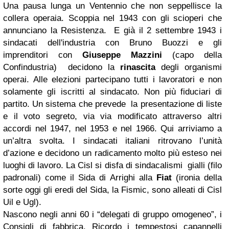
Una pausa lunga un Ventennio che non seppellisce la
collera operaia. Scoppia nel 1943 con gli scioperi che
annunciano la Resistenza. E già il 2 settembre 1943 i
sindacati dell'industria con Bruno Buozzi e gli
imprenditori con
Giuseppe Mazzini
(capo della
Confindustria) decidono la
rinascita
degli organismi
operai. Alle elezioni partecipano tutti i lavoratori e non
solamente gli iscritti al sindacato. Non più fiduciari di
partito. Un sistema che prevede la presentazione di liste
e il voto segreto, via via modificato attraverso altri
accordi nel 1947, nel 1953 e nel 1966. Qui arriviamo a
un’altra svolta. I sindacati italiani ritrovano l’unità
d’azione e decidono un radicamento molto più esteso nei
luoghi di lavoro. La Cisl si disfa di sindacalismi gialli (filo
padronali) come il Sida di Arrighi alla
Fiat
(ironia della
sorte oggi gli eredi del Sida, la Fismic, sono alleati di Cisl
Uil e Ugl).
Nascono negli anni 60 i “delegati di gruppo omogeneo”, i
Consigli di fabbrica. Ricordo i tempestosi capannelli