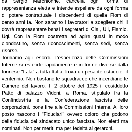
da Sergio Marchionne, cancella ogni forma di
rappresentanza eletta e intende espellere da ogni forma
di potere contrattuale i discendenti di quella Fiom di
cento anni fa. Non saranno i lavoratori a scegliere chi li
dovrà rappresentare bensì i segretari di Cisl, Uil, Fismic,
Ugl. Con la Fiom costretta ad agire quasi in modo
clandestino, senza riconoscimenti, senza sedi, senza
risorse.
Torniamo agli esordi. L’esperienza delle Commissioni
Interne si estende rapidamente e in forme diverse dalla
torinese “Itala” a tutta Italia.Trova un pesante ostacolo: il
ventennio. Non bastano le squadracce che incendiano le
Camere del lavoro. Il 2 ottobre del 1925 il cosiddetto
Patto di palazzo Vidoni, a Roma, stipulato fra la
Confindustria e la Confederazione fascista delle
corporazioni, pone fine alle Commissioni Interne. Al loro
posto nascono i "Fiduciari" ovvero coloro che godono
della fiducia del sindacato unico fascista. Non eletti ma
nominati. Non per meriti ma per fedeltà ai gerarchi.