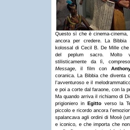
Questo sì che è cinema-cinema, 
ancora per credere. La Bibbia
kolossal di Cecil B. De Mille che
del peplum sacro. Molto vi
stilisticamente da lì, compre
Message
, il film con
Anthon
coranica. La Bibbia che diventa c
l’avventuroso e il melodrammatic
e poi a corte dal faraone, con la p
Ma quando arriva il richiamo di Di
prigioniero in
Egitto
verso la Te
piccolo e ricordo ancora l’emozio
spalancava agli ordini di Mosè (u
e iconico, e che importa che non