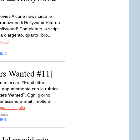
ovies Alcune news circa le
roduzioni di Hollywood Ritorna
llywood! Completato lo script
a d'argento, quarto libro...
eguito
IBRI
ers Wanted #11]
 miei cari #FeniLettori,
 appuntamento con la rubrica
iters Wanted". Ogni giorno,
antissime e-mail , molte di
gere il seguito
ebook
IBRI
del presidente