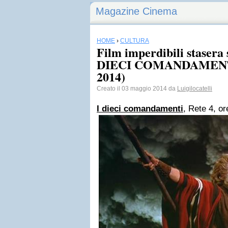
Magazine Cinema
HOME
›
CULTURA
Film imperdibili stasera s
DIECI COMANDAMENTI 
2014)
Creato il 03 maggio 2014 da
Luigilocatelli
I dieci comandamenti
, Rete 4, or