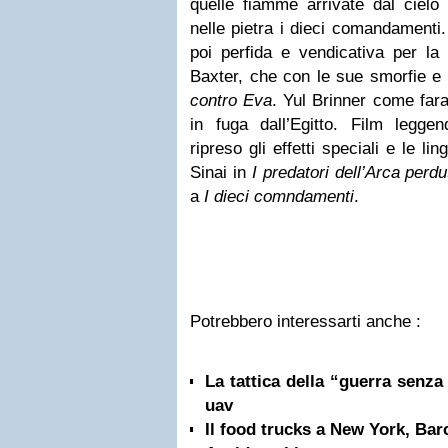
quelle fiamme arrivate dal cielo
nelle pietra i dieci comandamenti
poi perfida e vendicativa per la
Baxter, che con le sue smorfie e i
contro Eva
. Yul Brinner come far
in fuga dall’Egitto. Film legge
ripreso gli effetti speciali e le l
Sinai in
I predatori dell’Arca perdu
a
I dieci comndamenti
.
Potrebbero interessarti anche :
La tattica della “guerra senza 
uav
Il food trucks a New York, Bar