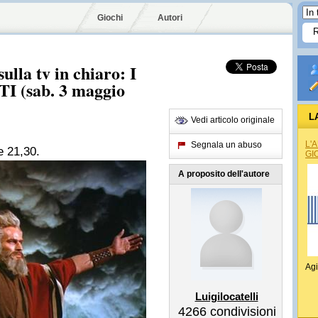
Giochi
Autori
ulla tv in chiaro: I
(sab. 3 maggio
L
Vedi articolo originale
L'
Segnala un abuso
e 21,30.
GI
A proposito dell'autore
Agi
Luigilocatelli
4266
condivisioni