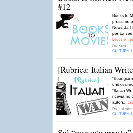
#12
Books to M
prossime p
News da Ho
per La sedi
Leggere il s
Da
Susi
CULTURA
L
,
[Rubrica: Italian Writ
“Buongiorno
undicesimo
"Italian Wr
riceviamo t
autori...
Leg
Da
Lafenic
CULTURA
L
,
Sul “mancato arresto” 