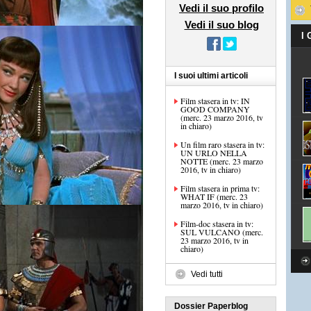
Vedi il suo profilo
Vedi il suo blog
I
I suoi ultimi articoli
Film stasera in tv: IN
GOOD COMPANY
(merc. 23 marzo 2016, tv
in chiaro)
Un film raro stasera in tv:
UN URLO NELLA
NOTTE (merc. 23 marzo
2016, tv in chiaro)
Film stasera in prima tv:
WHAT IF (merc. 23
marzo 2016, tv in chiaro)
Film-doc stasera in tv:
SUL VULCANO (merc.
23 marzo 2016, tv in
chiaro)
Vedi tutti
Dossier Paperblog