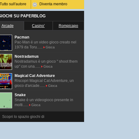
Tutto sull'autore
Diventa membro
 GIOCHI SU PAPERBLOG
Arcade
Casino'
Rompicapo
Pacman
Pac-Man é un video gioco creato nel
1979 da Toru......
Gioca
Nostradamus
Nostradamus è un gioco " shoot them
up" con una......
Gioca
Magical Cat Adventure
Riscopri Magical Cat Adventure, un
gioco d'arcade......
Gioca
Snake
Snake è un videogioco presente in
molti......
Gioca
Scopri lo spazio giochi di