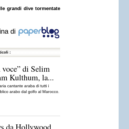
le grandi dive tormentate
ina di
icoli :
a voce” di Selim
mm Kulthum, la...
a cantante araba di tutti i
blico arabo dal golfo al Marocco.
ws da Hollywood