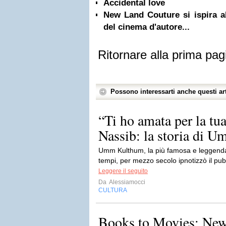
Accidental love
New Land Couture si ispira al
del cinema d'autore...
Ritornare alla prima pag
Possono interessarti anche questi art
“Ti ho amata per la tu
Nassib: la storia di U
Umm Kulthum, la più famosa e leggendari
tempi, per mezzo secolo ipnotizzò il pub
Leggere il seguito
Da
Alessiamocci
CULTURA
Books to Movies: Ne