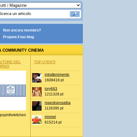
Non ancora membro?
Proponi il tuo blog
A COMMUNITY CINEMA
AUTORE DEL
TOP UTENTI
ORNO
intrattenimento
1608418 pt
lory663
1211328 pt
maestrarosalba
1126395 pt
psyinthekitchen
rimmel
615214 pt