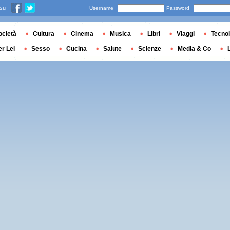
 su
Username
Password
ocietà
Cultura
Cinema
Musica
Libri
Viaggi
Tecnol
er Lei
Sesso
Cucina
Salute
Scienze
Media & Co