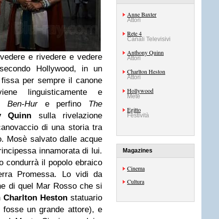
Anne Baxter
Attori
Rete 4
Canali Televisivi
Anthony Quinn
vedere e rivedere e vedere
Attori
 secondo Hollywood, in un
Charlton Heston
Attori
 fissa per sempre il canone
Hollywood
ene linguisticamente e
Mete
so
Ben-Hur
e perfino
The
Egitto
y Quinn
sulla rivelazione
Festività
anovaccio di una storia tra
o. Mosè salvato dalle acque
rincipessa innamorata di lui.
Magazines
o condurrà il popolo ebraico
Cinema
rra Promessa. Lo vidi da
Cultura
ne di quel Mar Rosso che si
n
Charlton Heston
statuario
 fosse un grande attore), e