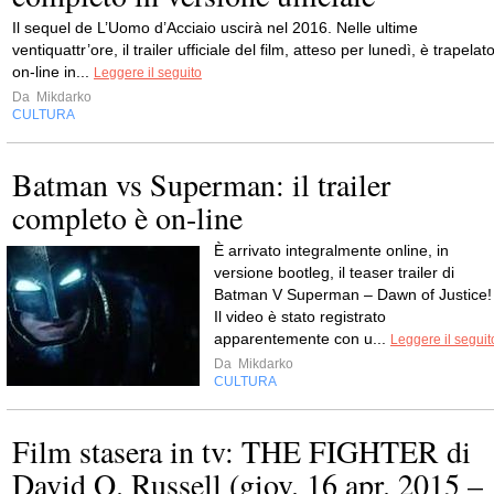
Il sequel de L’Uomo d’Acciaio uscirà nel 2016. Nelle ultime
ventiquattr’ore, il trailer ufficiale del film, atteso per lunedì, è trapelat
on-line in...
Leggere il seguito
Da
Mikdarko
CULTURA
Batman vs Superman: il trailer
completo è on-line
È arrivato integralmente online, in
versione bootleg, il teaser trailer di
Batman V Superman – Dawn of Justice!
Il video è stato registrato
apparentemente con u...
Leggere il seguit
Da
Mikdarko
CULTURA
Film stasera in tv: THE FIGHTER di
David O. Russell (giov. 16 apr. 2015 –