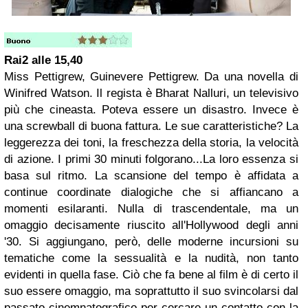
Rai2 alle 15,40
Miss Pettigrew, Guinevere Pettigrew. Da una novella di
Winifred Watson. Il regista è Bharat Nalluri, un televisivo
più che cineasta. Poteva essere un disastro. Invece è
una screwball di buona fattura. Le sue caratteristiche? La
leggerezza dei toni, la freschezza della storia, la velocità
di azione. I primi 30 minuti folgorano...La loro essenza si
basa sul ritmo. La scansione del tempo è affidata a
continue coordinate dialogiche che si affiancano a
momenti esilaranti. Nulla di trascendentale, ma un
omaggio decisamente riuscito all'Hollywood degli anni
'30. Si aggiungano, però, delle moderne incursioni su
tematiche come la sessualità e la nudità, non tanto
evidenti in quella fase. Ciò che fa bene al film è di certo il
suo essere omaggio, ma soprattutto il suo svincolarsi dal
passato cinemnatografico per cercare un contatto con la