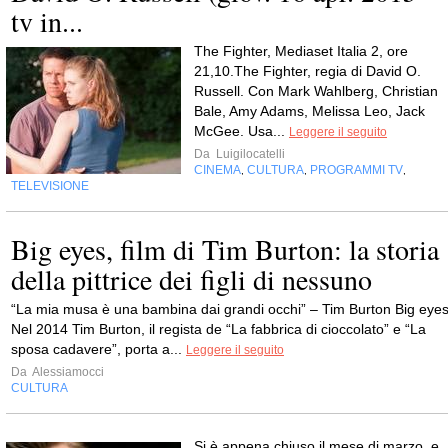
tv in...
The Fighter, Mediaset Italia 2, ore
21,10.The Fighter, regia di David O.
Russell. Con Mark Wahlberg, Christian
Bale, Amy Adams, Melissa Leo, Jack
McGee. Usa...
Leggere il seguito
Da
Luigilocatelli
CINEMA
CULTURA
PROGRAMMI TV
,
,
,
TELEVISIONE
Big eyes, film di Tim Burton: la storia
della pittrice dei figli di nessuno
“La mia musa è una bambina dai grandi occhi” – Tim Burton Big eye
Nel 2014 Tim Burton, il regista de “La fabbrica di cioccolato” e “La
sposa cadavere”, porta a...
Leggere il seguito
Da
Alessiamocci
CULTURA
Si è appena chiuso il mese di marzo, e