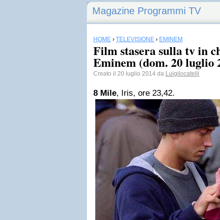
Magazine Programmi TV
HOME
›
TELEVISIONE
›
EMINEM
Film stasera sulla tv in 
Eminem (dom. 20 luglio 
Creato il 20 luglio 2014 da
Luigilocatelli
8 Mile
, Iris, ore 23,42.