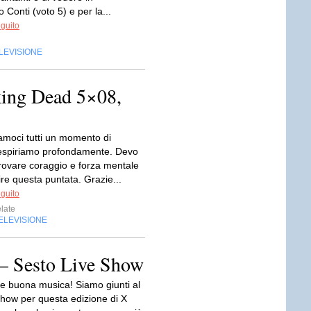
 Conti (voto 5) e per la...
eguito
LEVISIONE
king Dead 5×08,
amoci tutti un momento di
Respiriamo profondamente. Devo
trovare coraggio e forza mentale
re questa puntata. Grazie...
eguito
late
ELEVISIONE
 – Sesto Live Show
e buona musica! Siamo giunti al
show per questa edizione di X