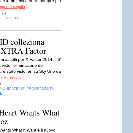
ia e la polemica entra sempre più
ggere il seguito
late
ELEVISIONE
HD colleziona
l'XTRA Factor
mi ascolti per X Factor 2014: il 6°
a visto l'eliminazione dei
 è stato visto ieri su Sky Uno da
ere il seguito
t
OMUNICAZIONE
PROGRAMMI TV
,
,
NE
e Heart Wants What
mez
Wants What It Want è il nuovo