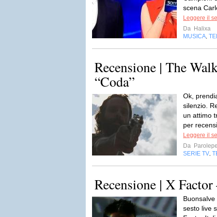
scena Carlo
Leggere il s
Da
Halixa
MUSICA
TE
,
Recensione | The Wal
“Coda”
Ok, prendi
silenzio. 
un attimo 
per recensi
Leggere il s
Da
Parolepe
SERIE TV
T
,
Recensione | X Factor
Buonsalve 
sesto live 