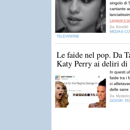
singolo di
cantante a
lanciatissi
Leggere il s
Da
Ross90
MEDIA E C
TELEVISIONE
Le faide nel pop. Da T
Katy Perry ai deliri 
In questi u
faide tra 
ci allietava
delle sane 
Da
Mysteric
GOSSIP
TE
,