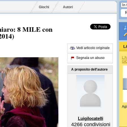
Giochi
Autori
chiaro: 8 MILE con
2014)
L
Vedi articolo originale
L'
Segnala un abuso
GI
A proposito dell'autore
Agi
Luigilocatelli
4266
condivisioni