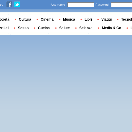
 su
Username
Password
ocietà
Cultura
Cinema
Musica
Libri
Viaggi
Tecnol
er Lei
Sesso
Cucina
Salute
Scienze
Media & Co