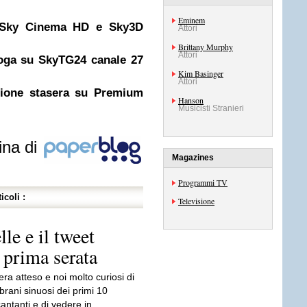
Eminem
i Sky Cinema HD e Sky3D
Attori
Brittany Murphy
Attori
oga su SkyTG24 canale 27
Kim Basinger
Attori
sione stasera su Premium
Hanson
Musicisti Stranieri
ina di
Magazines
Programmi TV
icoli :
Televisione
le e il tweet
 prima serata
 era atteso e noi molto curiosi di
 brani sinuosi dei primi 10
antanti e di vedere in