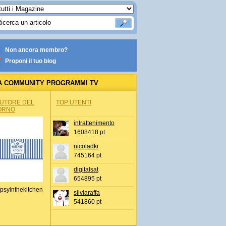
Non ancora membro?
Proponi il tuo blog
A COMMUNITY PROGRAMMI TV
AUTORE DEL
TOP UTENTI
ORNO
intrattenimento
1608418 pt
nicoladki
745164 pt
digitalsat
654895 pt
psyinthekitchen
silviaraffa
541860 pt