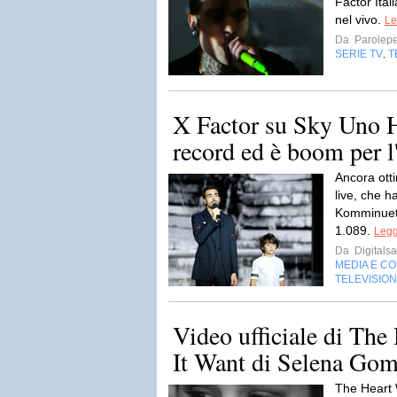
Factor Ital
nel vivo.
Le
Da
Parolepe
SERIE TV
T
,
X Factor su Sky Uno 
record ed è boom per 
Ancora otti
live, che h
Komminuet,
1.089.
Legg
Da
Digitalsa
MEDIA E C
TELEVISIO
Video ufficiale di Th
It Want di Selena Go
The Heart 