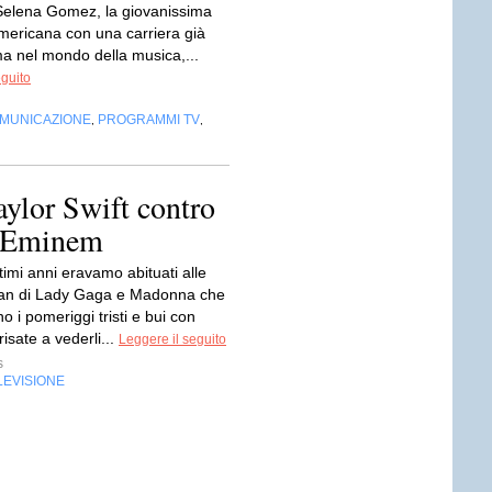
 Selena Gomez, la giovanissima
mericana con una carriera già
ma nel mondo della musica,...
eguito
OMUNICAZIONE
PROGRAMMI TV
,
,
aylor Swift contro
di Eminem
ltimi anni eravamo abituati alle
i fan di Lady Gaga e Madonna che
no i pomeriggi tristi e bui con
risate a vederli...
Leggere il seguito
s
LEVISIONE