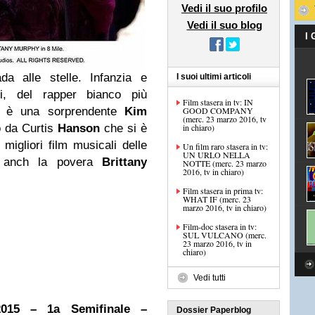
Vedi il suo profilo
Vedi il suo blog
I
da alle stelle. Infanzia e
I suoi ultimi articoli
ili, del rapper bianco più
Film stasera in tv: IN
 è una sorprendente
Kim
GOOD COMPANY
(merc. 23 marzo 2016, tv
o da Curtis
Hanson
che si è
in chiaro)
migliori film musicali delle
Un film raro stasera in tv:
UN URLO NELLA
’è anch la povera
Brittany
NOTTE (merc. 23 marzo
2016, tv in chiaro)
Film stasera in prima tv:
WHAT IF (merc. 23
marzo 2016, tv in chiaro)
Film-doc stasera in tv:
SUL VULCANO (merc.
23 marzo 2016, tv in
chiaro)
Vedi tutti
2015 – 1a Semifinale –
Dossier Paperblog