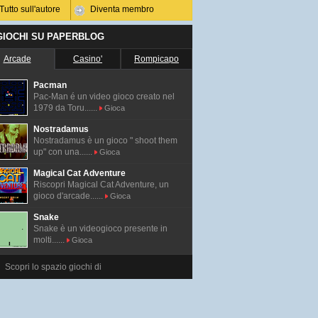
Tutto sull'autore
Diventa membro
 GIOCHI SU PAPERBLOG
Arcade
Casino'
Rompicapo
Pacman
Pac-Man é un video gioco creato nel
1979 da Toru......
Gioca
Nostradamus
Nostradamus è un gioco " shoot them
up" con una......
Gioca
Magical Cat Adventure
Riscopri Magical Cat Adventure, un
gioco d'arcade......
Gioca
Snake
Snake è un videogioco presente in
molti......
Gioca
Scopri lo spazio giochi di