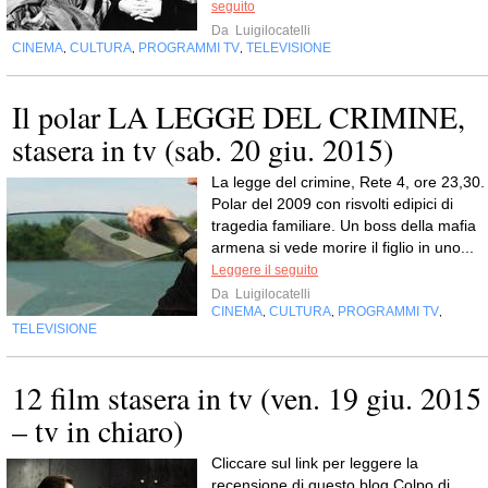
seguito
Da
Luigilocatelli
CINEMA
CULTURA
PROGRAMMI TV
TELEVISIONE
,
,
,
Il polar LA LEGGE DEL CRIMINE,
stasera in tv (sab. 20 giu. 2015)
La legge del crimine, Rete 4, ore 23,30.
Polar del 2009 con risvolti edipici di
tragedia familiare. Un boss della mafia
armena si vede morire il figlio in uno...
Leggere il seguito
Da
Luigilocatelli
CINEMA
CULTURA
PROGRAMMI TV
,
,
,
TELEVISIONE
12 film stasera in tv (ven. 19 giu. 2015
– tv in chiaro)
Cliccare sul link per leggere la
recensione di questo blog Colpo di