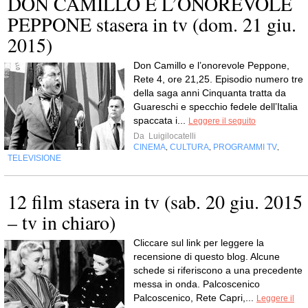
DON CAMILLO E L’ONOREVOLE
PEPPONE stasera in tv (dom. 21 giu.
2015)
Don Camillo e l’onorevole Peppone,
Rete 4, ore 21,25. Episodio numero tre
della saga anni Cinquanta tratta da
Guareschi e specchio fedele dell’Italia
spaccata i...
Leggere il seguito
Da
Luigilocatelli
CINEMA
CULTURA
PROGRAMMI TV
,
,
,
TELEVISIONE
12 film stasera in tv (sab. 20 giu. 2015
– tv in chiaro)
Cliccare sul link per leggere la
recensione di questo blog. Alcune
schede si riferiscono a una precedente
messa in onda. Palcoscenico
Palcoscenico, Rete Capri,...
Leggere il