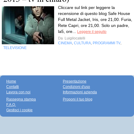
Cliccare sul link per leggere la
recensione di questo blog Safe House
Full Metal Jacket, Iris, ore 21,00. Furia,
Rete Capri, ore 21,00. Solo un padre,
la5, ore...
Leggere il seguito
Da
Luigilocatelli
CINEMA
CULTURA
PROGRAMMI TV
,
,
,
TELEVISIONE
Home
Presentazione
Contatti
Condizioni d'uso
Lavora con noi
Informazioni azienda
Rassegna stampa
Proponi il tuo blog
F.A.Q.
Gestisci i cookie