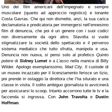
Uno dei film americani dell’impegnato e sempre
muscolare (quanto ad approccio registico) e tonante
Costa Gavras. Che qui non dismette, anzi, la sua carica
declamatoria e predicatoria per immergersi nell’ennesimo
film di denuncia, che poi è un genere con i suoi codici
non diversamente da ogni altro. Stavolta si vuole
stigmatizzare la società dello spettacolo e il perverso
sistema mediatico che tutto sfrutta, manipola e usa.
Denuncia non nuova, si pensi solo al profetico
Quinto
potere
di
Sidney Lumet
e a
L’asso nella manica
di Billy
Wilder. Apologo esemplarissimo,
Mad City
. Il custode di
un museo incazzato per il licenziamento ferisce un tizio,
poi prende in ostaggio la direttora che l’ha silurato e una
classe in visita. Il solito ambiguo giornalista lo avvicinerà
per assicurarsi lo scoop. Intanto accorrono tutte le tv e la
faccenda si ingrossa. Con
John Travolta
e
Dustin
Hoffman
.