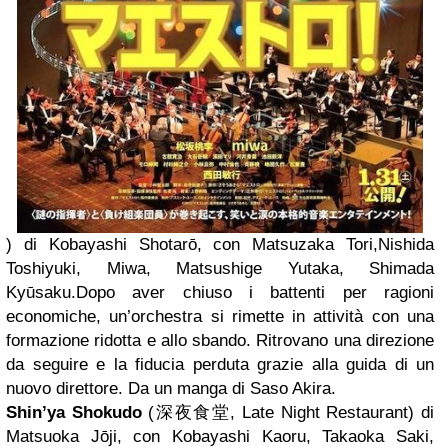
) di Kobayashi Shotarō, con Matsuzaka Tori,Nishida
Toshiyuki, Miwa, Matsushige Yutaka, Shimada
Kyūsaku.
Dopo aver chiuso i battenti per ragioni
economiche, un’orchestra si rimette in attività con una
formazione ridotta e allo sbando. Ritrovano una direzione
da seguire e la fiducia perduta grazie alla guida di un
nuovo direttore. Da un manga di Saso Akira.
Shin’ya Shokudo
(
深夜食
堂
, Late Night Restaurant) di
Matsuoka Jōji, con Kobayashi Kaoru, Takaoka Saki,