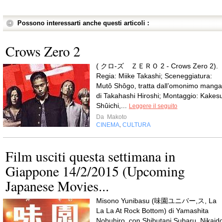
Possono interessarti anche questi articoli :
Crows Zero 2
( クロ-ズ ＺＥＲＯ 2 - Crows Zero 2).
Regia: Miike Takashi; Sceneggiatura:
Mutô Shôgo, tratta dall’omonimo manga
di Takahashi Hiroshi; Montaggio: Kakes
Shûichi,...
Leggere il seguito
Da
Makoto
CINEMA
CULTURA
,
Film usciti questa settimana in
Giappone 14/2/2015 (Upcoming
Japanese Movies...
Misono Yunibasu (味園ユニバー,ス, La
La La At Rock Bottom) di Yamashita
Nobuhiro, con Shibutani Subaru, Nikaid