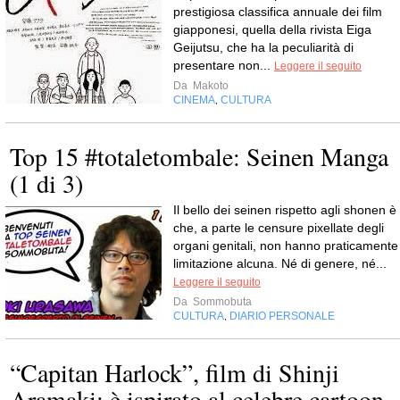
prestigiosa classifica annuale dei film
giapponesi, quella della rivista Eiga
Geijutsu, che ha la peculiarità di
presentare non...
Leggere il seguito
Da
Makoto
CINEMA
CULTURA
,
Top 15 #totaletombale: Seinen Manga
(1 di 3)
Il bello dei seinen rispetto agli shonen è
che, a parte le censure pixellate degli
organi genitali, non hanno praticamente
limitazione alcuna. Né di genere, né...
Leggere il seguito
Da
Sommobuta
CULTURA
DIARIO PERSONALE
,
“Capitan Harlock”, film di Shinji
Aramaki: è ispirato al celebre cartoon