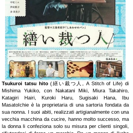
Tsukuroi tatsu hito
(
繕い裁つ
人
, A Stitch of Life) di
Mishima Yukiko, con Nakatani Miki, Miura Takahiro,
Katagiri Hairi, Kuroki Haru, Sugisaki Hana, Ibu
Masato
Ichie è la proprietaria di una sartoria fondata da
sua nonna. I suoi abiti, realizzati artigianalmente con una
vecchia macchina da cucire, hanno molto successo, ma
la donna li confeziona solo su misura per clienti singoli,