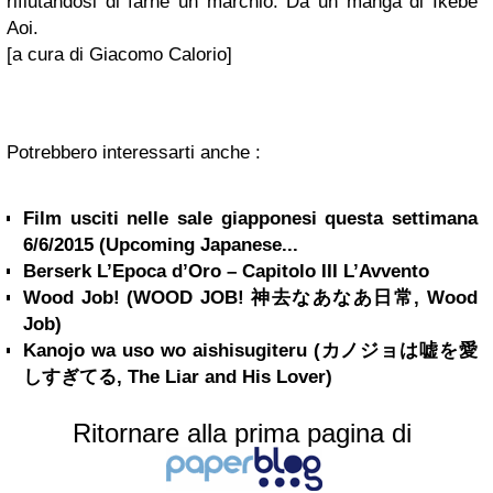
rifiutandosi di farne un marchio. Da un manga di Ikebe
Aoi.
[a cura di Giacomo Calorio]
Potrebbero interessarti anche :
Film usciti nelle sale giapponesi questa settimana
6/6/2015 (Upcoming Japanese...
Berserk L’Epoca d’Oro – Capitolo III L’Avvento
Wood Job! (WOOD JOB! 神去なあなあ日常, Wood
Job)
Kanojo wa uso wo aishisugiteru (カノジョは嘘を愛
しすぎてる, The Liar and His Lover)
Ritornare alla prima pagina di