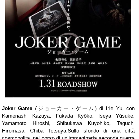
Joker Game
(
ジョーカー・ゲーム
) di Irie Yū, con
Kamenashi Kazuya, Fukada Kyōko, Iseya Yūsuke,
Yamamoto Hiroshi, Shibukawa Kuyohiko, Taguchi
Hiromasa, Chiba Tetsuya.
Sullo sfondo di una città
cosmopolita, nel corso di un’immaginaria seconda guerra