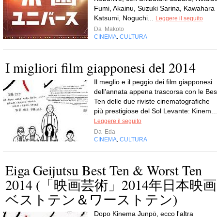
Fumi, Akainu, Suzuki Sarina, Kawahara
Katsumi, Noguchi...
Leggere il seguito
Da
Makoto
CINEMA
CULTURA
,
I migliori film giapponesi del 2014
Il meglio e il peggio dei film giapponesi
dell’annata appena trascorsa con le Bes
Ten delle due riviste cinematografiche
più prestigiose del Sol Levante: Kinem...
Leggere il seguito
Da
Eda
CINEMA
CULTURA
,
Eiga Geijutsu Best Ten & Worst Ten
2014 (「映画芸術」2014年日本映画
ベストテン＆ワーストテン)
Dopo Kinema Junpō, ecco l'altra