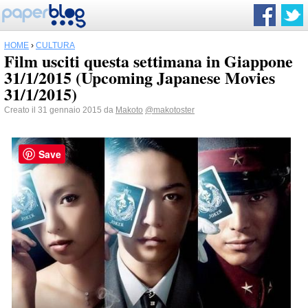
HOME
›
CULTURA
Film usciti questa settimana in Giappone
31/1/2015 (Upcoming Japanese Movies
31/1/2015)
Creato il 31 gennaio 2015 da
Makoto
@makotoster
Save