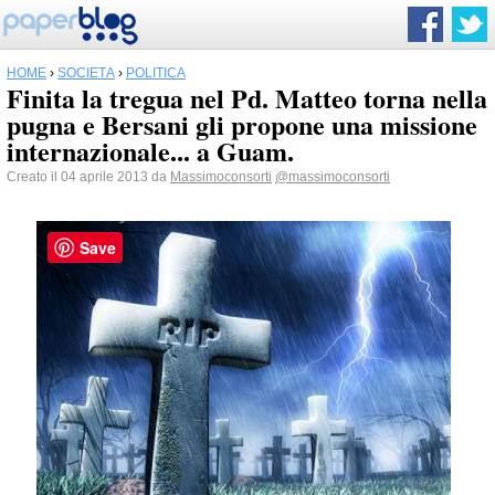
HOME
›
SOCIETÀ
›
POLITICA
Finita la tregua nel Pd. Matteo torna nella
pugna e Bersani gli propone una missione
internazionale... a Guam.
Creato il 04 aprile 2013 da
Massimoconsorti
@massimoconsorti
Save