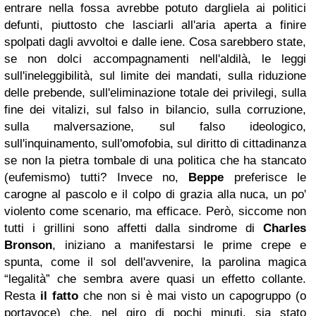
entrare nella fossa avrebbe potuto dargliela ai politici
defunti, piuttosto che lasciarli all'aria aperta a finire
spolpati dagli avvoltoi e dalle iene. Cosa sarebbero state,
se non dolci accompagnamenti nell'aldilà, le leggi
sull'ineleggibilità, sul limite dei mandati, sulla riduzione
delle prebende, sull'eliminazione totale dei privilegi, sulla
fine dei vitalizi, sul falso in bilancio, sulla corruzione,
sulla malversazione, sul falso ideologico,
sull'inquinamento, sull'omofobia, sul diritto di cittadinanza
se non la pietra tombale di una politica che ha stancato
(eufemismo) tutti? Invece no,
Beppe
preferisce le
carogne al pascolo e il colpo di grazia alla nuca, un po'
violento come scenario, ma efficace. Però, siccome non
tutti i grillini sono affetti dalla sindrome di
Charles
Bronson
, iniziano a manifestarsi le prime crepe e
spunta, come il sol dell'avvenire, la parolina magica
“legalità” che sembra avere quasi un effetto collante.
Resta
il fatto
che non si è mai visto un capogruppo (o
portavoce) che, nel giro di pochi minuti, sia stato