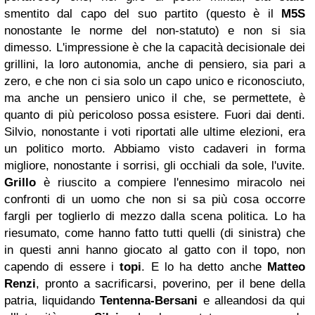
smentito dal capo del suo partito (questo è il
M5S
nonostante le norme del non-statuto) e non si sia
dimesso. L'impressione è che la capacità decisionale dei
grillini, la loro autonomia, anche di pensiero, sia pari a
zero, e che non ci sia solo un capo unico e riconosciuto,
ma anche un pensiero unico il che, se permettete, è
quanto di più pericoloso possa esistere. Fuori dai denti.
Silvio, nonostante i voti riportati alle ultime elezioni, era
un politico morto. Abbiamo visto cadaveri in forma
migliore, nonostante i sorrisi, gli occhiali da sole, l'uvite.
Grillo
è riuscito a compiere l'ennesimo miracolo nei
confronti di un uomo che non si sa più cosa occorre
fargli per toglierlo di mezzo dalla scena politica. Lo ha
riesumato, come hanno fatto tutti quelli (di sinistra) che
in questi anni hanno giocato al gatto con il topo, non
capendo di essere i
topi
. E lo ha detto anche
Matteo
Renzi
, pronto a sacrificarsi, poverino, per il bene della
patria, liquidando
Tentenna-Bersani
e alleandosi da qui