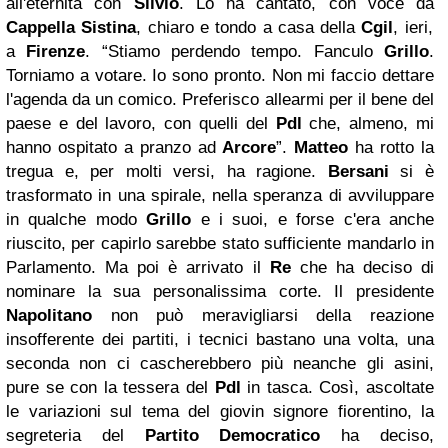
all'eternità con
Silvio
. Lo ha cantato, con voce da
Cappella Sistina
, chiaro e tondo a casa della
Cgil
, ieri,
a
Firenze
. “Stiamo perdendo tempo. Fanculo
Grillo
.
Torniamo a votare. Io sono pronto. Non mi faccio dettare
l'agenda da un comico. Preferisco allearmi per il bene del
paese e del lavoro, con quelli del
Pdl
che, almeno, mi
hanno ospitato a pranzo ad
Arcore
”.
Matteo
ha rotto la
tregua e, per molti versi, ha ragione.
Bersani
si è
trasformato in una spirale, nella speranza di avviluppare
in qualche modo
Grillo
e i suoi, e forse c'era anche
riuscito, per capirlo sarebbe stato sufficiente mandarlo in
Parlamento. Ma poi è arrivato il
Re
che ha deciso di
nominare la sua personalissima corte. Il presidente
Napolitano
non può meravigliarsi della reazione
insofferente dei partiti, i tecnici bastano una volta, una
seconda non ci cascherebbero più neanche gli asini,
pure se con la tessera del
Pdl
in tasca. Così, ascoltate
le variazioni sul tema del giovin signore fiorentino, la
segreteria del
Partito Democratico
ha deciso,