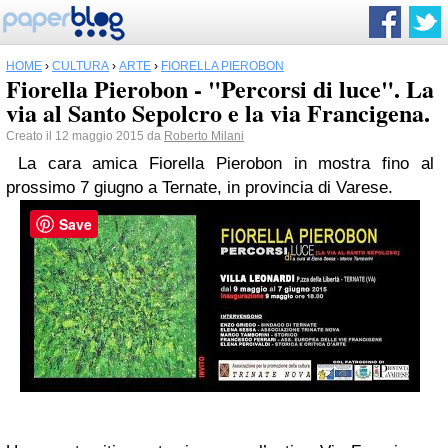
HOME
›
CULTURA
›
ARTE
›
FIORELLA PIEROBON
Fiorella Pierobon - "Percorsi di luce". La
via al Santo Sepolcro e la via Francigena.
Creato il 12 maggio 2015 da
Roberto Milani
La cara amica Fiorella Pierobon in mostra fino al
prossimo 7 giugno a Ternate, in provincia di Varese.
Save