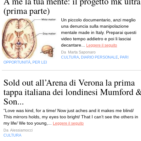
A me la tua mente: il progetto mk ultra
(prima parte)
Un piccolo documentario, anzi meglio
una denuncia sulla manipolazione
mentale made in Italy. Preparai questi
video tempo addietro e poi li lasciai
decantare...
Leggere il seguito
Da
Marta Saponaro
CULTURA
DIARIO PERSONALE
PARI
,
,
OPPORTUNITÀ
PER LEI
,
Sold out all’Arena di Verona la prima
tappa italiana dei londinesi Mumford 
Son...
“Love was kind, for a time/ Now just aches and it makes me blind/
This mirrors holds, my eyes too bright/ That I can’t see the others in
my life/ We too young,...
Leggere il seguito
Da
Alessiamocci
CULTURA