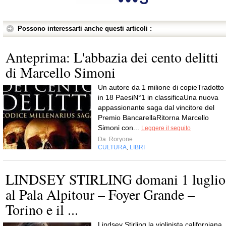
Possono interessarti anche questi articoli :
Anteprima: L'abbazia dei cento delitti
di Marcello Simoni
Un autore da 1 milione di copieTradotto
in 18 PaesiN°1 in classificaUna nuova
appassionante saga dal vincitore del
Premio BancarellaRitorna Marcello
Simoni con...
Leggere il seguito
Da
Roryone
CULTURA
LIBRI
,
LINDSEY STIRLING domani 1 luglio
al Pala Alpitour – Foyer Grande –
Torino e il ...
Lindsey Stirling,la violinista californiana