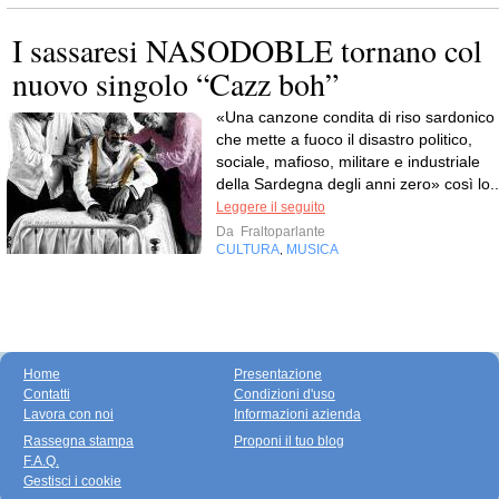
I sassaresi NASODOBLE tornano col
nuovo singolo “Cazz boh”
«Una canzone condita di riso sardonico
che mette a fuoco il disastro politico,
sociale, mafioso, militare e industriale
della Sardegna degli anni zero» così lo..
Leggere il seguito
Da
Fraltoparlante
CULTURA
MUSICA
,
Home
Presentazione
Contatti
Condizioni d'uso
Lavora con noi
Informazioni azienda
Rassegna stampa
Proponi il tuo blog
F.A.Q.
Gestisci i cookie