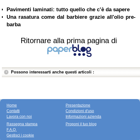
Pavimenti laminati: tutto quello che c’è da sapere
Una rasatura come dal barbiere grazie all'olio pre-
barba
Ritornare alla prima pagina di
Possono interessarti anche questi articoli :
Home
Presentazione
Contatti
Condizioni d'uso
Lavora con noi
Informazioni azienda
Rassegna stampa
Proponi il tuo blog
F.A.Q.
Gestisci i cookie