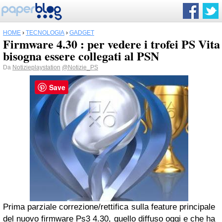
HOME
›
TECNOLOGIA
›
GADGET
Firmware 4.30 : per vedere i trofei PS Vita
bisogna essere collegati al PSN
Da
Notizieplaystation
@Notizie_PS
Save
Prima parziale correzione/rettifica sulla feature principale
del nuovo firmware Ps3 4.30, quello diffuso oggi e che ha