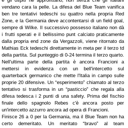
e gli ospiti ne approfittano, non senza che gli italiani
vendano cara la pelle. La difesa del Blue Team vanifica
ben tre tentativi tedeschi su quattro nella propria Red
Zone, e la Germania deve accontentarsi di un field goal,
sempre di Wilke. Il successivo possesso italiano non dà
i frutti sperati e il bellissimo punt calciato praticamente
dalla propria end zone da Vergazzoli, viene ritornato da
Mathias Eck tedeschi direttamente in meta per il terzo td
della partita. Sul punteggio di 0-24 termina il terzo quarto.
Nell'ultima parte della partita è ancora Francioni a
mettersi in evidenza con un bell'intercetto sul
quarterback germanico che mette l'Italia in campo sulle
proprie 20 difensive. Un “esperimento” chiamato al terzo
tentativo si trasforma in un “pasticcio” che regala alla
difesa tedesca i 2 punti di una safety. Prima del fischio
finale dello spagnolo Rebes c'è ancora posto per
un'intercetto azzurro ancora ad opera di Francioni.
Finisce 26 a 0 per la Germania, ma il Blue Team non ha
certo demeritato. Un meritato “bravo” al team