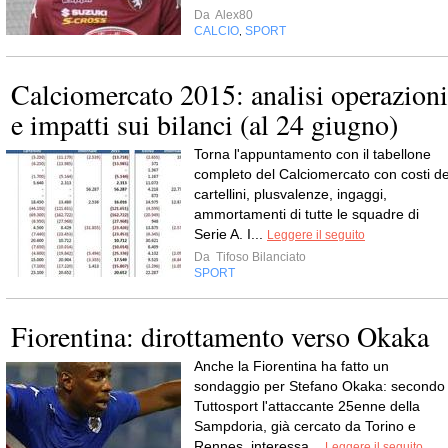
Da
Alex80
CALCIO
SPORT
,
Calciomercato 2015: analisi operazioni
e impatti sui bilanci (al 24 giugno)
Torna l'appuntamento con il tabellone
completo del Calciomercato con costi de
cartellini, plusvalenze, ingaggi,
ammortamenti di tutte le squadre di
Serie A. I...
Leggere il seguito
Da
Tifoso Bilanciato
SPORT
Fiorentina: dirottamento verso Okaka
Anche la Fiorentina ha fatto un
sondaggio per Stefano Okaka: secondo
Tuttosport l'attaccante 25enne della
Sampdoria, già cercato da Torino e
Rennes, interessa...
Leggere il seguito