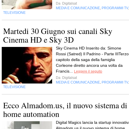
Da
Digitalsat
MEDIA E COMUNICAZIONE
PROGRAMMI TV
,
TELEVISIONE
Martedi 30 Giugno sui canali Sky
Cinema HD e Sky 3D
Sky Cinema HD Inserito da: Simone
Rossi (Satred) Il Padrino - Parte IIITerzo
capitolo della saga della famiglia
Corleone diretto ancora una volta da
Francis...
Leggere il seguito
Da
Digitalsat
MEDIA E COMUNICAZIONE
PROGRAMMI TV
,
TELEVISIONE
Ecco Almadom.us, il nuovo sistema di
home automation
Digital Magics lancia la startup innovativ
Almadom.us il nuovo sistema di home