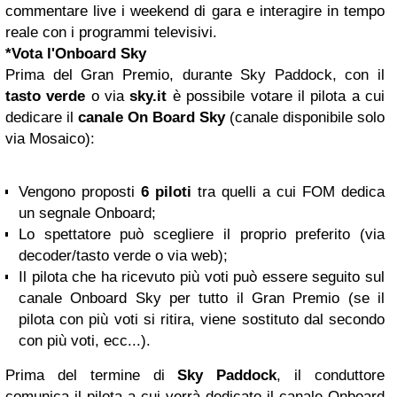
commentare live i weekend di gara e interagire in tempo
reale con i programmi televisivi.
*
Vota l'Onboard Sky
Prima del Gran Premio, durante Sky Paddock, con il
tasto verde
o via
sky.it
è possibile votare il pilota a cui
dedicare il
canale
On Board Sky
(canale disponibile solo
via Mosaico):
Vengono proposti
6 piloti
tra quelli a cui FOM dedica
un segnale Onboard;
Lo spettatore può scegliere il proprio preferito (via
decoder/tasto verde o via web);
Il pilota che ha ricevuto più voti può essere seguito sul
canale Onboard Sky per tutto il Gran Premio (se il
pilota con più voti si ritira, viene sostituto dal secondo
con più voti, ecc...).
Prima del termine di
Sky Paddock
, il conduttore
comunica il pilota a cui verrà dedicato il canale Onboard