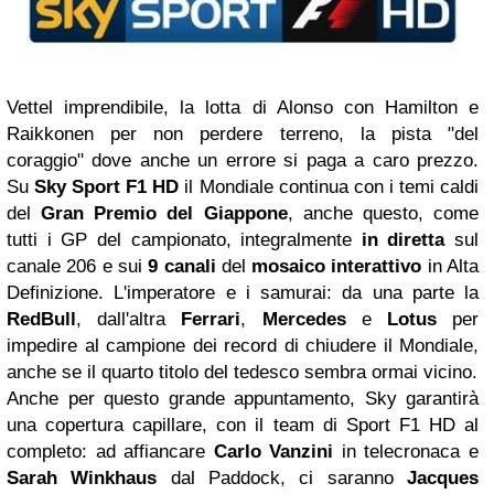
Vettel imprendibile, la lotta di Alonso con Hamilton e
Raikkonen per non perdere terreno, la pista "del
coraggio" dove anche un errore si paga a caro prezzo.
Su
Sky Sport F1 HD
il Mondiale continua con i temi caldi
del
Gran Premio del Giappone
, anche questo, come
tutti i GP del campionato, integralmente
in diretta
sul
canale 206 e sui
9 canali
del
mosaico interattivo
in Alta
Definizione. L'imperatore e i samurai: da una parte la
RedBull
, dall'altra
Ferrari
,
Mercedes
e
Lotus
per
impedire al campione dei record di chiudere il Mondiale,
anche se il quarto titolo del tedesco sembra ormai vicino.
Anche per questo grande appuntamento, Sky garantirà
una copertura capillare, con il team di Sport F1 HD al
completo: ad affiancare
Carlo Vanzini
in telecronaca e
Sarah Winkhaus
dal Paddock, ci saranno
Jacques