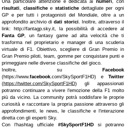
Una particolare attenzione è dedicata ai
numeri
, con
risultati
,
classifiche
e
statistiche
dettagliate per ogni
GP e per tutti i protagonisti del Mondiale, oltre a un
approfondito archivio di
dati storici
. Inoltre, attraverso il
link: http://fantagp.sky.it, la possibilità di accedere al
Fanta
GP
, un fantasy game ad alta velocità che ti
trasforma nel proprietario e manager di una scuderia
virtuale di F1. Obiettivo, scegliere di Gran Premio in
Gran Premio piloti, team, gomme per conquistare punti e
primeggiare nelle diverse classifiche del gioco.
Inoltre, su
Facebook
(https://www.
facebook
.com/SkySportF1HD) e
Twitter
(
https://twitter.com/SkySportF1HD
) gli appassionati
potranno continuare a vivere l'emozione della F1 molto
più da vicino. La community potrà soddisfare le proprie
curiosità e raccontare la propria passione attraverso gli
approfondimenti, le news, le classifiche e l'interazione
diretta con gli esperti Sky.
Con l'hashtag ufficiale
#SkySportF1HD
si potranno