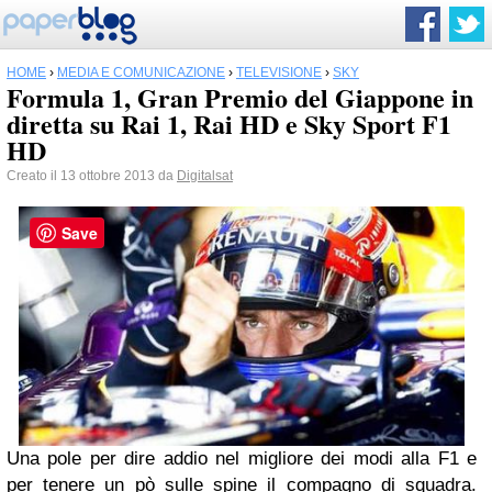
HOME
›
MEDIA E COMUNICAZIONE
›
TELEVISIONE
›
SKY
Formula 1, Gran Premio del Giappone in
diretta su Rai 1, Rai HD e Sky Sport F1
HD
Creato il 13 ottobre 2013 da
Digitalsat
Save
Una pole per dire addio nel migliore dei modi alla F1 e
per tenere un pò sulle spine il compagno di squadra.