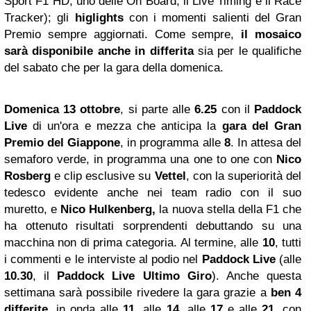
Sport F1 HD, uno delle On Board, il Live Timing e il Race
Tracker); gli
higlights
con i momenti salienti del Gran
Premio sempre aggiornati. Come sempre,
il mosaico
sarà disponibile anche
in differita
sia per le qualifiche
del sabato che per la gara della domenica.
Domenica 13 ottobre
, si parte alle
6.25
con il
Paddock
Live
di un'ora e mezza che anticipa la
gara del
Gran
Premio del Giappone
, in programma alle
8
. In attesa del
semaforo verde, in programma una one to one con
Nico
Rosberg
e clip esclusive su
Vettel
, con la superiorità del
tedesco evidente anche nei team radio con il suo
muretto, e
Nico Hulkenberg,
la nuova stella della F1 che
ha ottenuto risultati sorprendenti debuttando su una
macchina non di prima categoria. Al termine, alle
10
, tutti
i commenti e le interviste al podio nel
Paddock Live
(alle
10.30
, il
Paddock Live Ultimo Giro
). Anche questa
settimana sarà possibile rivedere la gara grazie a
ben 4
differite
, in onda alle
11
,
alle
14
, alle
17
e alle
21
, con