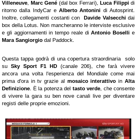
Villeneuve
,
Marc Gené
(dal box Ferrari),
Luca Filippi
di
ritorno dalla IndyCar e
Alberto Antonini
di Autosprint.
Inoltre, collegamenti costanti con
Davide Valsecchi
dai
box della Lotus. Non mancheranno le interviste esclusive
e gli aggiornamenti in tempo reale di
Antonio Boselli
e
Mara Sangiorgio
dal Paddock.
Questa tappa godrà di una copertura straordinaria solo
su
Sky Sport F1 HD
(canale 206), che farà vivere
ancora una volta l'esperienza del Mondiale come mai
prima d'ora in tv grazie al
mosaico interattivo
in
Alta
Definizione
. È la potenza del
tasto verde
, che consente
di vivere la gara su ben nove canali live per diventare
registi delle proprie emozioni.