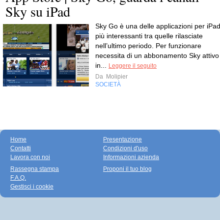
Sky su iPad
Sky Go è una delle applicazioni per iPa
più interessanti tra quelle rilasciate
nell’ultimo periodo. Per funzionare
necessita di un abbonamento Sky attivo
in...
Leggere il seguito
Da
Molipier
SOCIETÀ
Home
Presentazione
Contatti
Condizioni d'uso
Lavora con noi
Informazioni azienda
Rassegna stampa
Proponi il tuo blog
F.A.Q.
Gestisci i cookie