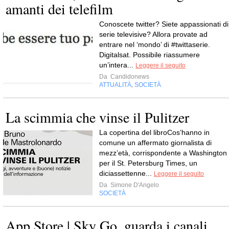
amanti dei telefilm
Conoscete twitter? Siete appassionati di
serie televisive? Allora provate ad
entrare nel ‘mondo’ di #twittaserie.
Digitalsat. Possibile riassumere
un’intera...
Leggere il seguito
Da
Candidonews
ATTUALITÀ
SOCIETÀ
,
La scimmia che vinse il Pulitzer
La copertina del libroCos’hanno in
comune un affermato giornalista di
mezz’età, corrispondente a Washington
per il St. Petersburg Times, un
diciassettenne...
Leggere il seguito
Da
Simone D'Angelo
SOCIETÀ
App Store | Sky Go, guarda i canali