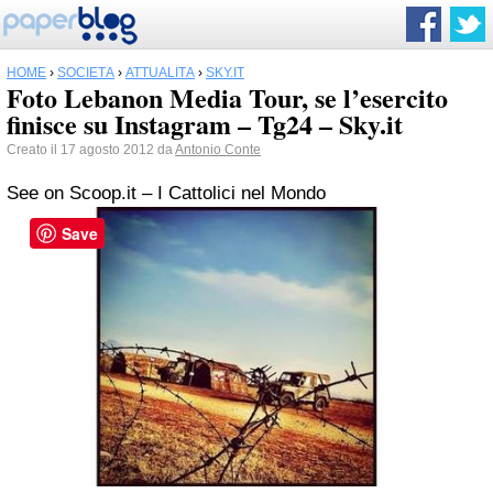
HOME
›
SOCIETÀ
›
ATTUALITÀ
›
SKY.IT
Foto Lebanon Media Tour, se l’esercito
finisce su Instagram – Tg24 – Sky.it
Creato il 17 agosto 2012 da
Antonio Conte
See on Scoop.it – I Cattolici nel Mondo
Save