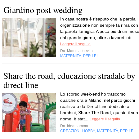
Giardino post wedding
In casa nostra è risaputo che la parola
organizzazione non sempre fa rima con
la parola famiglia. A poco più di un mes
dal grande giorno, oltre a lavoretti di...
Leggere il seguito
Da
Mammachevita
MATERNITÀ
PER LEI
,
Share the road, educazione stradale by
direct line
Lo scorso week-end ho trascorso
qualche ora a Milano, nel parco giochi
realizzato da Direct Line dedicato ai
bambini; Share The Road, questo il suo
nome, è stat...
Leggere il seguito
Da
Ideamamma
CREAZIONI
HOBBY
MATERNITÀ
PER LEI
,
,
,