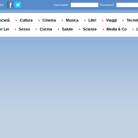
 su
Username
Password
ocietà
Cultura
Cinema
Musica
Libri
Viaggi
Tecnol
er Lei
Sesso
Cucina
Salute
Scienze
Media & Co