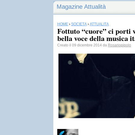
Magazine Attualità
HOME
›
SOCIETÀ
›
ATTUALITÀ
Fottuto “cuore” ci porti
bella voce della musica i
Creato il 09 dicembre 2014 da
Rosariopipolo