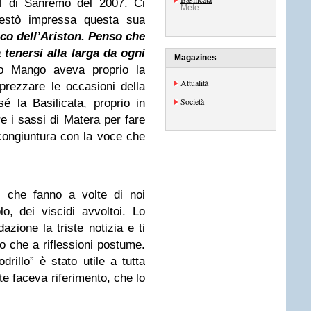
l di Sanremo del 2007. Ci
Mete
estò impressa questa sua
co dell’Ariston. Penso che
 tenersi alla larga da ogni
Magazines
to Mango aveva proprio la
Attualità
prezzare le occasioni della
Società
é la Basilicata, proprio in
e i sassi di Matera per fare
 congiuntura con la voce che
”, che fanno a volte di noi
olo, dei viscidi avvoltoi. Lo
azione la triste notizia e ti
to che a riflessioni postume.
rillo” è stato utile a tutta
te faceva riferimento, che lo