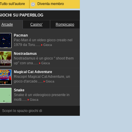
Tutto sull'autore
Diventa membro
 GIOCHI SU PAPERBLOG
Arcade
Casino'
Rompicapo
Pacman
Pac-Man é un video gioco creato nel
1979 da Toru......
Gioca
Nostradamus
Nostradamus è un gioco " shoot them
up" con una......
Gioca
Magical Cat Adventure
Riscopri Magical Cat Adventure, un
gioco d'arcade......
Gioca
Snake
Snake è un videogioco presente in
molti......
Gioca
Scopri lo spazio giochi di