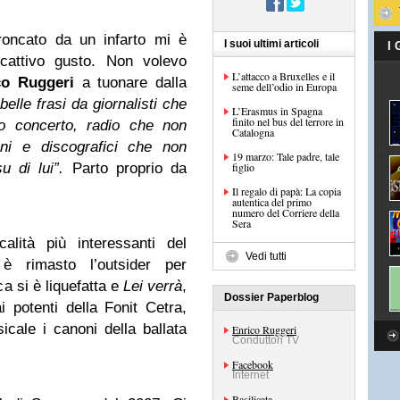
oncato da un infarto mi è
I suoi ultimi articoli
I
attivo gusto. Non volevo
L’attacco a Bruxelles e il
co Ruggeri
a tuonare dalla
seme dell’odio in Europa
belle frasi da giornalisti che
L’Erasmus in Spagna
finito nel bus del terrore in
 concerto, radio che non
Catalogna
i e discografici che non
19 marzo: Tale padre, tale
su di lui”.
Parto proprio da
figlio
Il regalo di papà: La copia
autentica del primo
numero del Corriere della
Sera
lità più interessanti del
Vedi tutti
 è rimasto l’outsider per
a si è liquefatta e
Lei verrà
,
Dossier Paperblog
i potenti della Fonit Cetra,
cale i canoni della ballata
Enrico Ruggeri
Conduttori TV
Facebook
Internet
Basilicata