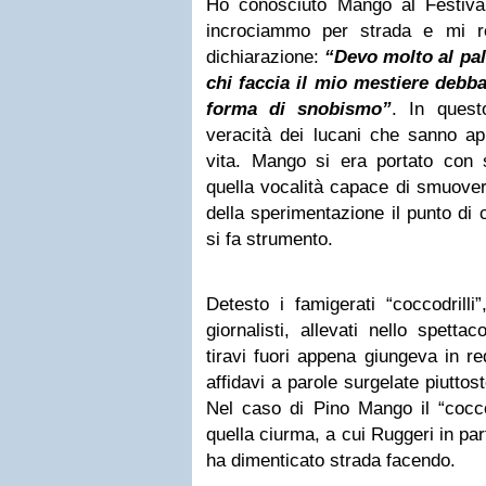
Ho conosciuto Mango al Festiva
incrociammo per strada e mi r
dichiarazione:
“Devo molto al pal
chi faccia il mio mestiere debba
forma di snobismo”
. In ques
veracità dei lucani che sanno ap
vita. Mango si era portato con s
quella vocalità capace di smuover
della sperimentazione il punto di
si fa strumento.
Detesto i famigerati “coccodrilli
giornalisti, allevati nello spettac
tiravi fuori appena giungeva in red
affidavi a parole surgelate piuttos
Nel caso di Pino Mango il “coccod
quella ciurma, a cui Ruggeri in par
ha dimenticato strada facendo.