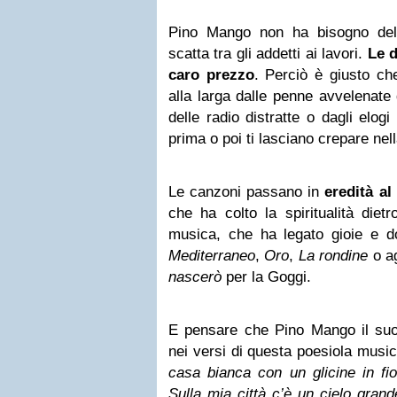
Pino Mango non ha bisogno del
scatta tra gli addetti ai lavori.
Le 
caro prezzo
. Perciò è giusto ch
alla larga dalle penne avvelenate d
delle radio distratte o dagli elogi
prima o poi ti lasciano crepare nell
Le canzoni passano in
eredità a
che ha colto la spiritualità diet
musica, che ha legato gioie e dol
Mediterraneo
,
Oro
,
La rondine
o a
nascerò
per la Goggi.
E pensare che Pino Mango il suo 
nei versi di questa poesiola musi
casa bianca con un glicine in fio
Sulla mia città c’è un cielo grand