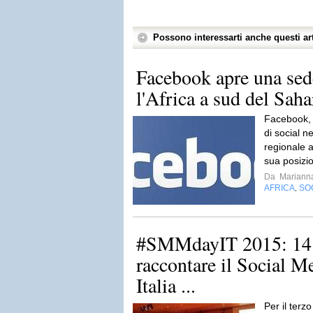
Possono interessarti anche questi art
Facebook apre una sed
l'Africa a sud del Saha
Facebook, i
di social 
regionale 
sua posizio
Da
Mariann
AFRICA
SO
,
#SMMdayIT 2015: 14.
raccontare il Social M
Italia ...
Per il terzo