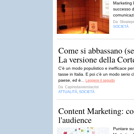
Marketing
successo di
comunicazi
Da
Stivalep
SOCIETÀ
Come si abbassano (ser
La versione della Cort
C’è un modo populistico e inefficace pe
tasse in Italia. E poi c’è un modo serio 
paese, ed è...
Leggere il seguito
Da
Capiredavverolacrisi
ATTUALITÀ
SOCIETÀ
,
Content Marketing: co
l'audience
Puntare su