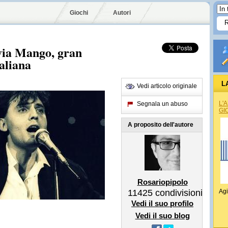
Giochi
Autori
 via Mango, gran
taliana
L
Vedi articolo originale
L'
Segnala un abuso
GI
A proposito dell'autore
Rosariopipolo
11425
condivisioni
Agi
Vedi il suo profilo
Vedi il suo blog