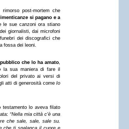
 rimorso post-mortem che
dimenticanze si pagano e a
e le sue canzoni ora stiano
ei giornalisti, dai microfoni
 funebri dei discografici che
a fossa dei leoni.
l pubblico che lo ha amato
,
ro la sua maniera di fare il
ori del privato ai versi di
gli atti di generosità come
Io
testamento lo aveva filato
cata:
“Nella mia città c’è una
re che sale, sale, sale su.
e che ti spalanca il cuore e