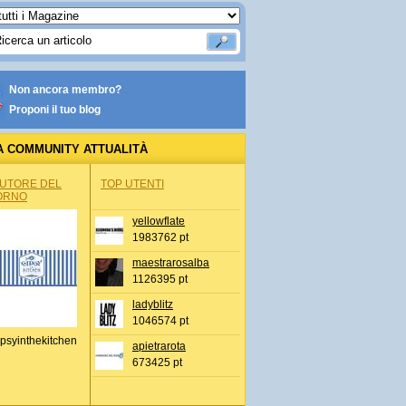
Non ancora membro?
Proponi il tuo blog
A COMMUNITY ATTUALITÀ
AUTORE DEL
TOP UTENTI
ORNO
yellowflate
1983762 pt
maestrarosalba
1126395 pt
ladyblitz
1046574 pt
psyinthekitchen
apietrarota
673425 pt