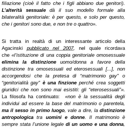
filiazione (cioè il fatto che i figli abbiano due genitori).
L’alterità sessuale
dà il suo modello formale alla
bilateralità genitoriale: è per questo, e solo per questo,
che i genitori sono due, e non tre o quattro»
.
Si tratta in realtà di un interessante articolo della
Agacinski
pubblicato nel 2007
,
nel quale ricordava
che
«l’istituzione di una coppia genitoriale omosessuale
elimina la distinzione
uomo/donna a favore della
distinzione tra omosessuali ed eterosessuali [...], non
accorgendosi che la pretesa di “matrimonio gay” o
“genitorialità gay”
è una finzione
perché crea soggetti
giuridici che non sono mai esistiti: gli “eterosessuali”».
La filosofa ha continuato:
«non è la sessualità degli
individui ad essere la base del matrimonio o parentela,
ma il sesso in primo luogo
, vale a dire, la
distinzione
antropologica
tra
uomini e donne
. I
l matrimonio è
sempre stata l’unione legale
di un uomo e una donna
,