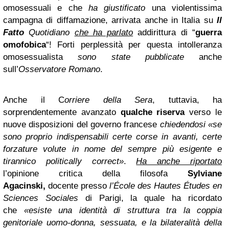
omosessuali e che
ha giustificato
una violentissima
campagna di diffamazione, arrivata anche in Italia su
Il
Fatto
Quotidiano
che ha parlato
addirittura di “
guerra
omofobica
“! Forti perplessità per questa intolleranza
omosessualista
sono state pubblicate
anche
sull’
Osservatore Romano
.
Anche il C
orriere della Sera
, tuttavia, ha
sorprendentemente avanzato
qualche riserva
verso le
nuove disposizioni del governo francese
chiedendosi «se
sono proprio indispensabili certe corse in avanti, certe
forzature volute in nome del sempre più esigente e
tirannico politically correct»
.
Ha anche riportato
l’opinione critica della filosofa
Sylviane
Agacinski,
docente presso
l’École des Hautes Études en
Sciences Sociales
di Parigi, la quale ha ricordato
che
«esiste una identità di struttura tra la coppia
genitoriale uomo-donna, sessuata, e la bilateralità della