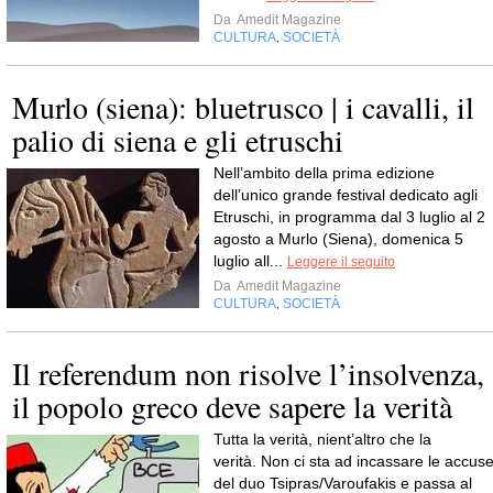
Da
Amedit Magazine
CULTURA
SOCIETÀ
,
Murlo (siena): bluetrusco | i cavalli, il
palio di siena e gli etruschi
Nell’ambito della prima edizione
dell’unico grande festival dedicato agli
Etruschi, in programma dal 3 luglio al 2
agosto a Murlo (Siena), domenica 5
luglio all...
Leggere il seguito
Da
Amedit Magazine
CULTURA
SOCIETÀ
,
Il referendum non risolve l’insolvenza,
il popolo greco deve sapere la verità
Tutta la verità, nient’altro che la
verità. Non ci sta ad incassare le accus
del duo Tsipras/Varoufakis e passa al