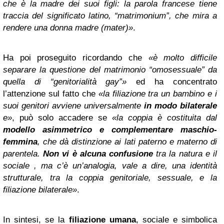
che è la madre dei suoi figli: la parola francese tiene
traccia del significato latino, “matrimonium”, che mira a
rendere una donna madre (mater)»
.
Ha poi proseguito ricordando che
«è molto difficile
separare la questione del matrimonio “omosessuale” da
quella di “genitorialità gay”»
ed ha concentrato
l’attenzione sul fatto che
«la filiazione tra un bambino e i
suoi genitori avviene universalmente
in modo bilaterale
e»
, può solo accadere se
«la coppia è costituita dal
modello asimmetrico e complementare maschio-
femmina
, che dà distinzione ai lati paterno e materno di
parentela.
Non vi è alcuna confusione
tra la natura e il
sociale , ma c’è un’analogia, vale a dire, una identità
strutturale, tra la coppia genitoriale, sessuale, e la
filiazione bilaterale»
.
In sintesi, se la
filiazione umana
, sociale e simbolica