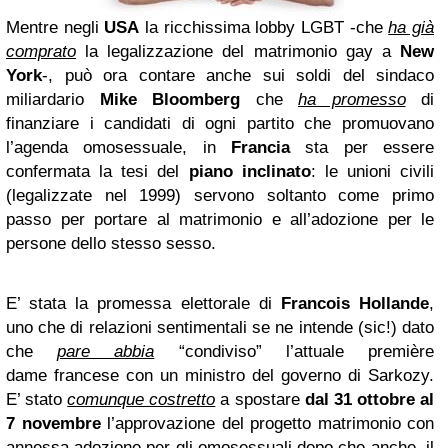
Mentre negli
USA
la ricchissima lobby LGBT -che
ha già
comprato
la legalizzazione del matrimonio gay a
New
York
-, può ora contare anche sui soldi del sindaco
miliardario
Mike Bloomberg
che
ha promesso
di
finanziare i candidati di ogni partito che promuovano
l’agenda omosessuale, in
Francia
sta per essere
confermata la tesi del
piano inclinato
: le unioni civili
(legalizzate nel 1999) servono soltanto come primo
passo per portare al matrimonio e all’adozione per le
persone dello stesso sesso.
E’ stata la promessa elettorale di
Francois Hollande
,
uno che di relazioni sentimentali se ne intende (sic!) dato
che
pare abbia
“condiviso” l’attuale première
dame francese con un ministro del governo di Sarkozy.
E’ stato
comunque costretto
a spostare
dal 31 ottobre al
7 novembre
l’approvazione del progetto matrimonio con
annessa adozione per gli omosessuali dopo che anche il