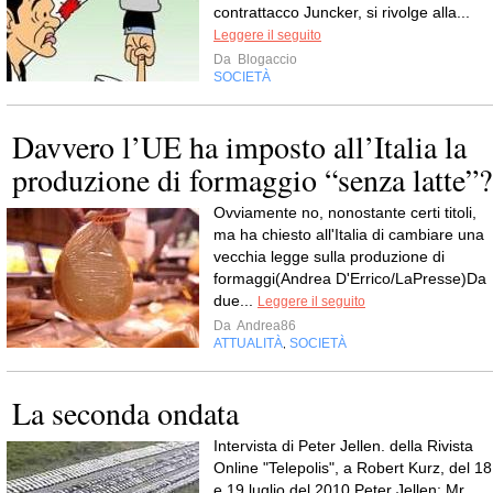
contrattacco Juncker, si rivolge alla...
Leggere il seguito
Da
Blogaccio
SOCIETÀ
Davvero l’UE ha imposto all’Italia la
produzione di formaggio “senza latte”?
Ovviamente no, nonostante certi titoli,
ma ha chiesto all'Italia di cambiare una
vecchia legge sulla produzione di
formaggi(Andrea D'Errico/LaPresse)Da
due...
Leggere il seguito
Da
Andrea86
ATTUALITÀ
SOCIETÀ
,
La seconda ondata
Intervista di Peter Jellen. della Rivista
Online "Telepolis", a Robert Kurz, del 18
e 19 luglio del 2010 Peter Jellen: Mr.