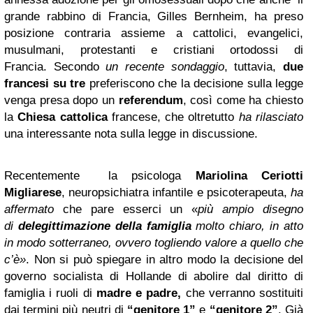
grande rabbino di Francia, Gilles Bernheim, ha preso
posizione contraria assieme a cattolici, evangelici,
musulmani, protestanti e cristiani ortodossi di
Francia. Secondo
un recente sondaggio
, tuttavia,
due
francesi su tre
preferiscono che la decisione sulla legge
venga presa dopo un
referendum
, così come ha chiesto
la
Chiesa cattolica
francese, che oltretutto
ha rilasciato
una interessante nota sulla legge in discussione.
Recentemente la psicologa
Mariolina Ceriotti
Migliarese
, neuropsichiatra infantile e psicoterapeuta,
ha
affermato
che pare esserci un «
più ampio disegno
di
delegittimazione della famiglia
molto chiaro, in atto
in modo sotterraneo, ovvero togliendo valore a quello che
c’è»
. Non si può spiegare in altro modo la decisione del
governo socialista di Hollande di abolire dal diritto di
famiglia i ruoli di
madre e padre,
che verranno sostituiti
dai termini più neutri di
“genitore 1”
e
“genitore 2”
. Già