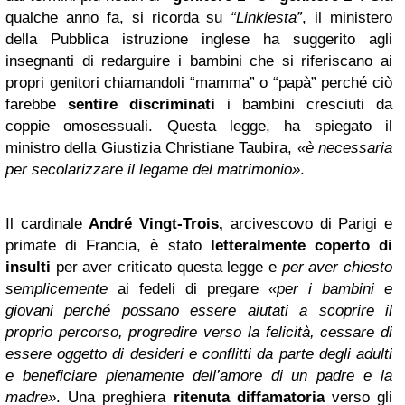
qualche anno fa,
si ricorda su
“Linkiesta”
, il ministero
della Pubblica istruzione inglese ha suggerito agli
insegnanti di redarguire i bambini che si riferiscano ai
propri genitori chiamandoli “mamma” o “papà” perché ciò
farebbe
sentire discriminati
i bambini cresciuti da
coppie omosessuali. Questa legge, ha spiegato il
ministro della Giustizia Christiane Taubira,
«è necessaria
per secolarizzare il legame del matrimonio»
.
Il cardinale
André Vingt-Trois,
arcivescovo di Parigi e
primate di Francia, è stato
letteralmente coperto di
insulti
per aver criticato questa legge e
per aver chiesto
semplicemente
ai fedeli di pregare
«per i bambini e
giovani perché possano essere aiutati a scoprire il
proprio percorso, progredire verso la felicità, cessare di
essere oggetto di desideri e conflitti da parte degli adulti
e beneficiare pienamente dell’amore di un padre e la
madre»
. Una preghiera
ritenuta diffamatoria
verso gli