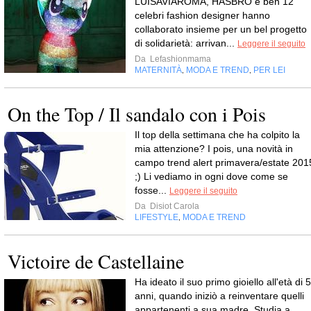
LUISAVIAROMA, HASBRO e ben 12
celebri fashion designer hanno
collaborato insieme per un bel progetto
di solidarietà: arrivan...
Leggere il seguito
Da
Lefashionmama
MATERNITÀ
MODA E TREND
PER LEI
,
,
On the Top / Il sandalo con i Pois
Il top della settimana che ha colpito la
mia attenzione? I pois, una novità in
campo trend alert primavera/estate 201
;) Li vediamo in ogni dove come se
fosse...
Leggere il seguito
Da
Disiot Carola
LIFESTYLE
MODA E TREND
,
Victoire de Castellaine
Ha ideato il suo primo gioiello all'età di 5
anni, quando iniziò a reinventare quelli
appartenenti a sua madre. Studia a