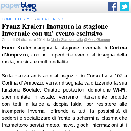
HOME
›
LIFESTYLE
›
MODA E TREND
Franz Kraler: Inaugura la stagione
Invernale con un' evento esclusivo
Creato il 04 dicembre 2014 da
Moda Glamour Italia
@ModaGlamour
Franz Kraler
inaugura la stagione Invernale di
Cortina
d’Ampezzo
, con un’ imperdibile evento all’insegna della
moda, musica e multimedialità.
Sulla piazza antistante al negozio, in Corso Italia 107 a
Cortina d’ Ampezzo verrà ridisegnata valorizzando la sua
funzione
Sociale
. Quattro postazioni domotiche
Wi-Fi
,
sperimentate in estate, verranno interamente protette
con tetti in larice a doppia falda, per resistere alle
intemperie Invernali offrendo a tutti la possibilità di
sedersi e socializzare di fronte a schermi al plasma che
trasmettono servizi meteo, news, giochi informazioni utili