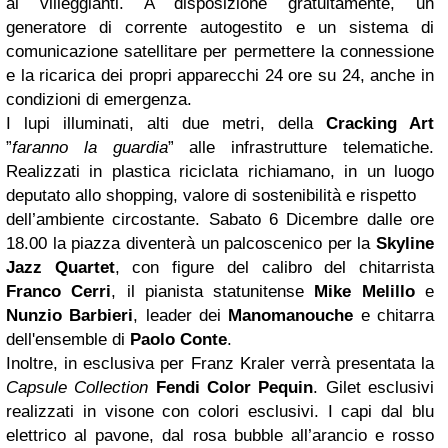
ai villeggianti. A disposizione gratuitamente, un
generatore di corrente autogestito e un sistema di
comunicazione satellitare per permettere la connessione
e la ricarica dei propri apparecchi 24 ore su 24, anche in
condizioni di emergenza.
I lupi illuminati, alti due metri, della
Cracking Art
”
faranno la guardia
” alle infrastrutture telematiche.
Realizzati in plastica riciclata richiamano, in un luogo
deputato allo shopping, valore di sostenibilità e rispetto
dell’ambiente circostante. Sabato 6 Dicembre dalle ore
18.00 la piazza diventerà un palcoscenico per la
Skyline
Jazz Quartet
, con figure del calibro del chitarrista
Franco Cerri
, il pianista statunitense
Mike Melillo
e
Nunzio Barbieri
, leader dei
Manomanouche
e chitarra
dell'ensemble di
Paolo Conte
.
Inoltre, in esclusiva per Franz Kraler verrà presentata la
Capsule Collection
Fendi
Color Pequin
. Gilet esclusivi
realizzati in visone con colori esclusivi. I capi dal blu
elettrico al pavone, dal rosa bubble all’arancio e rosso