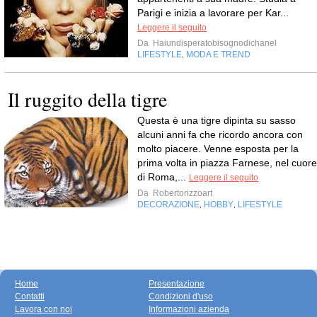
Parigi e inizia a lavorare per Kar...
Leggere il seguito
Da
Haiundisperatobisognodichanel
LIFESTYLE
MODA E TREND
,
Il ruggito della tigre
Questa è una tigre dipinta su sasso
alcuni anni fa che ricordo ancora con
molto piacere. Venne esposta per la
prima volta in piazza Farnese, nel cuore
di Roma,...
Leggere il seguito
Da
Robertorizzoart
DECORAZIONE
HOBBY
LIFESTYLE
,
,
Home
Presentazione
Contatti
Condizioni d'uso
Lavora con noi
Informazioni azienda