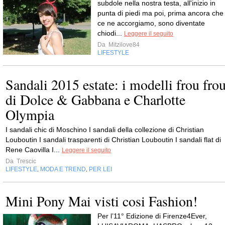
subdole nella nostra testa, all'inizio in
punta di piedi ma poi, prima ancora che
ce ne accorgiamo, sono diventate
chiodi...
Leggere il seguito
Da
Mitzilove84
LIFESTYLE
Sandali 2015 estate: i modelli frou fro
di Dolce & Gabbana e Charlotte
Olympia
I sandali chic di Moschino I sandali della collezione di Christian
Louboutin I sandali trasparenti di Christian Louboutin I sandali flat di
Rene Caovilla I...
Leggere il seguito
Da
Trescic
LIFESTYLE
MODA E TREND
PER LEI
,
,
Mini Pony Mai visti cosi Fashion!
Per l’11° Edizione di Firenze4Ever,