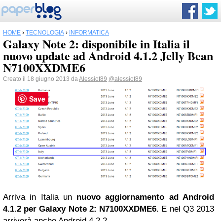
HOME
›
TECNOLOGIA
›
INFORMATICA
Galaxy Note 2: disponibile in Italia il
nuovo update ad Android 4.1.2 Jelly Bean
N7100XXDME6
Creato il 18 giugno 2013 da
Alessiof89
@alessiof89
Save
Arriva in Italia un
nuovo aggiornamento ad Android
4.1.2 per Galaxy Note 2: N7100XXDME6
. E nel Q3 2013
arriverà anche Android 4.2.2.