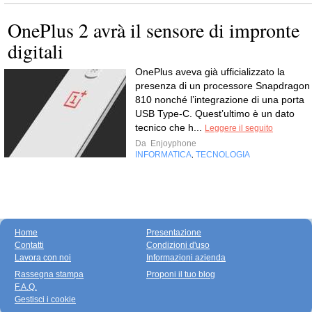
OnePlus 2 avrà il sensore di impronte
digitali
OnePlus aveva già ufficializzato la
presenza di un processore Snapdragon
810 nonché l’integrazione di una porta
USB Type-C. Quest’ultimo è un dato
tecnico che h...
Leggere il seguito
Da
Enjoyphone
INFORMATICA
TECNOLOGIA
,
Home
Presentazione
Contatti
Condizioni d'uso
Lavora con noi
Informazioni azienda
Rassegna stampa
Proponi il tuo blog
F.A.Q.
Gestisci i cookie