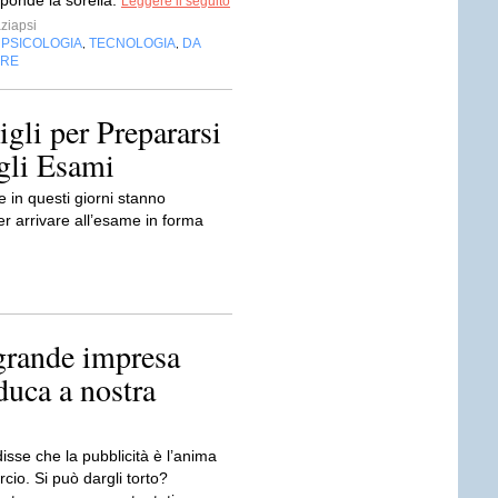
sponde la sorella.
Leggere il seguito
ziapsi
PSICOLOGIA
TECNOLOGIA
DA
,
,
,
ARE
gli per Prepararsi
gli Esami
 in questi giorni stanno
per arrivare all’esame in forma
 grande impresa
duca a nostra
sse che la pubblicità è l’anima
io. Si può dargli torto?