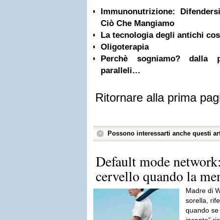
Immunonutrizione: Difenders
Ciò Che Mangiamo
La tecnologia degli antichi cos
Oligoterapia
Perchè sogniamo? dalla ps
paralleli…
Ritornare alla prima pag
Possono interessarti anche questi art
Default mode network:
cervello quando la men
Madre di Wa
sorella, rif
quando se n