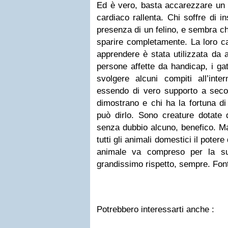
Ed è vero, basta accarezzare un ga
cardiaco rallenta.
Chi soffre di i
presenza di un felino, e sembra che
sparire completamente. La loro c
apprendere è stata utilizzata da a
persone affette da handicap, i gat
svolgere alcuni compiti all’int
essendo di vero supporto a secon
dimostrano e chi ha la fortuna d
può dirlo. Sono creature dotate d
senza dubbio alcuno, benefico. Ma
tutti gli animali domestici il potere
animale va compreso per la sua
grandissimo rispetto, sempre.
Fon
Potrebbero interessarti anche :