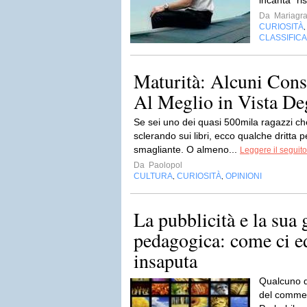
incanta” ri
Da
Mariagra
CURIOSITÀ
CLASSIFIC
Maturità: Alcuni Consi
Al Meglio in Vista De
Se sei uno dei quasi 500mila ragazzi che
sclerando sui libri, ecco qualche dritta 
smagliante. O almeno...
Leggere il seguito
Da
Paolopol
CULTURA
CURIOSITÀ
OPINIONI
,
,
La pubblicità e la sua
pedagogica: come ci e
insaputa
Qualcuno di
del commerc