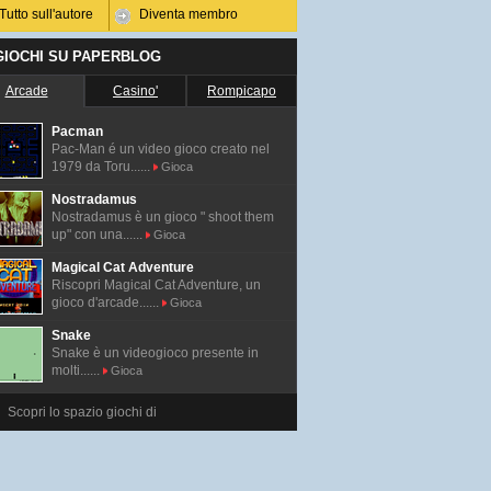
Tutto sull'autore
Diventa membro
 GIOCHI SU PAPERBLOG
Arcade
Casino'
Rompicapo
Pacman
Pac-Man é un video gioco creato nel
1979 da Toru......
Gioca
Nostradamus
Nostradamus è un gioco " shoot them
up" con una......
Gioca
Magical Cat Adventure
Riscopri Magical Cat Adventure, un
gioco d'arcade......
Gioca
Snake
Snake è un videogioco presente in
molti......
Gioca
Scopri lo spazio giochi di