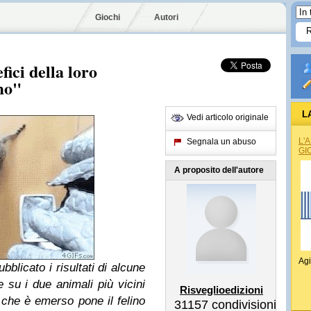
Giochi
Autori
fici della loro
mo"
L
Vedi articolo originale
L'
Segnala un abuso
GI
A proposito dell'autore
Agi
licato i risultati di alcune
 su i due animali più vicini
Risveglioedizioni
ò che è emerso pone il felino
31157
condivisioni