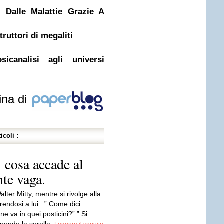
i Dalle Malattie Grazie A
truttori di megaliti
icanalisi agli universi
ina di
icoli :
 cosa accade al
te vaga.
lter Mitty, mentre si rivolge alla
erendosi a lui : ” Come dici
e va in quei posticini?” ” Si