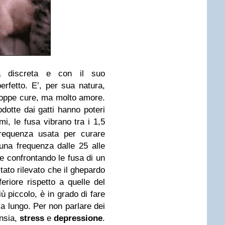
a discreta e con il suo
fetto. E’, per sua natura,
troppe cure, ma molto amore.
odotte dai gatti hanno poteri
mi, le fusa vibrano tra i 1,5
requenza usata per curare
 una frequenza dalle 25 alle
e confrontando le fusa di un
ato rilevato che il ghepardo
riore rispetto a quelle del
ù piccolo, è in grado di fare
a lungo. Per non parlare dei
ansia,
stress
e
depressione
.