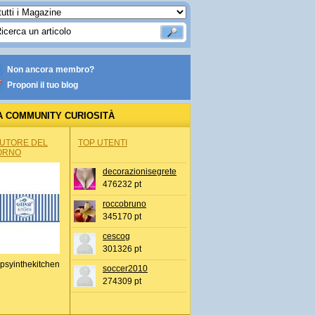
Non ancora membro?
Proponi il tuo blog
A COMMUNITY CURIOSITÀ
AUTORE DEL
TOP UTENTI
ORNO
decorazionisegrete
476232 pt
roccobruno
345170 pt
cescog
301326 pt
psyinthekitchen
soccer2010
274309 pt