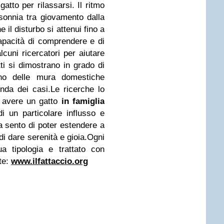
tto per rilassarsi. Il ritmo
nsonnia tra giovamento dalla
 il disturbo si attenui fino a
apacità di comprendere e di
lcuni ricercatori per aiutare
ti si dimostrano in grado di
erno delle mura domestiche
da dei casi.Le ricerche lo
i avere un gatto
in famiglia
i un particolare influsso e
 sento di poter estendere a
 di dare serenità e gioia.Ogni
 tipologia e trattato con
te:
www.ilfattaccio.org