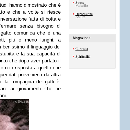
Stress
studi hanno dimostrato che è
Malattie
to e che a volte si riesce
Depressione
Salute
onversazione fatta di botta e
fermare senza bisogno di
io gatto comunica che è una
Magazines
enti, più o meno lunghi, a
a benissimo il linguaggio del
Curiosità
tupita è la sua capacità di
Spiritualità
onto che dopo aver parlato il
o o in risposta a quello che
uei dati provenienti da altra
e la compagnia dei gatti è,
sare ai giovamenti che ne
iani.