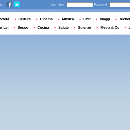
 su
Username
Password
ocietà
Cultura
Cinema
Musica
Libri
Viaggi
Tecnol
er Lei
Sesso
Cucina
Salute
Scienze
Media & Co