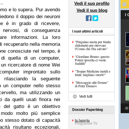
..
Vedi il suo profilo
uomo e lo supera. Pur avendo
Vedi il suo blog
I
ssiedono il doppio dei neuroni
e è in grado di ricevere,
i nervosi, di conseguenza
I suoi ultimi articoli
are informazioni.
La loro
"Pinguino nuota per 8mila
di recuperarlo nella memoria
chilometri per ritrovare
l'Uomo che l'ha salvato"
sone conosciute nel tempo, è
"Giordano Bruno: questo
 di quella di un computer,
Potere ipocrita ci vuole
Sudditi"
a un ricercatore di nome Wei
"Troppe Medicine inutili e
omputer improntato sullo
letali: migliaia i morti!"
 rilasciando la seguente
"Messaggio alle Donne"
o un computer nello stesso
di Peter Deunov
ervello, ma utilizzando un
Vedi tutti
da quelli usati finora nei
lo del gatto è un obiettivo
Dossier Paperblog
in modo molto più semplice
o stesso dotato di capacità
In famiglia
Programmi TV
cità risultano eccezionali,