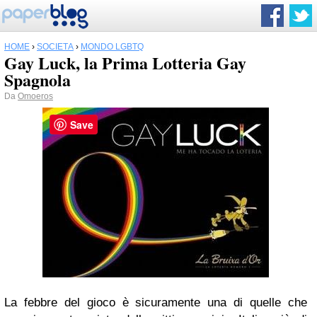
HOME
›
SOCIETÀ
›
MONDO LGBTQ
Gay Luck, la Prima Lotteria Gay
Spagnola
Da
Omoeros
Save
La
febbre del gioco
è sicuramente una di quelle che