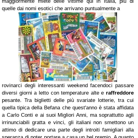
maggiormente miete delle vittime qui in Italia, più di
quelle dai nomi esotici che arrivano puntualmente a
rovinarci degli interessanti
weekend
facendoci passare
diversi giorni a letto con temperature alte e
raffreddore
pesante.
Tra
biglietti
delle più svariate
lotterie
, tra
cui
quella tipica della Befana che
quest'anno è stata affidata
a
Carlo Conti
e ai suoi
Migliori Anni
, ma soprattutto agli
irrinunciabili
gratta e vinci
, gli italiani non smettono un
attimo di dedicare una parte degli introiti famigliari alla
speran
za di poter portare a casa un bel premio.
A quanto