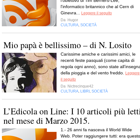
l'obiettivo di Tim Berners-Lee,
l'informatico britannico che al Cern di
Ginevra...
Leggere il seguito
Da
Hugor
CULTURA
SOCIETÀ
,
Mio papà è bellissimo – di N. Losito
Carissime amiche e carissimi amici, le
recenti feste pasquali (come capita di
regola ogni anno), sono state all’insegn
della pioggia e del vento freddo.
Leggere
il seguito
Da
Nictrecinque42
CULTURA
LIBRI
SOCIETÀ
,
,
L’Edicola on Line: I 10 articoli più lett
nel mese di Marzo 2015.
1.- 26 anni fa nasceva il World Wide
Web. Poter raggiungere tutti: era quest