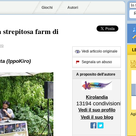
Giochi
Autori
trepitosa farm di
ro
L
Vedi articolo originale
ta (IppoKiro)
L'
Segnala un abuso
GI
A proposito dell'autore
Kirolandia
13194
condivisioni
Vedi il suo profilo
Agi
Vedi il suo blog