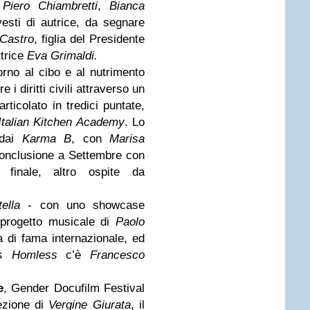
Piero Chiambretti
,
Bianca
esti di autrice, da segnare
 Castro
, figlia del Presidente
ttrice
Eva Grimaldi.
torno al cibo e al nutrimento
 i diritti civili attraverso un
ticolato in tredici puntate,
Italian Kitchen Academy
. Lo
 dai
Karma B
, con
Marisa
 conclusione a Settembre con
 finale, altro ospite da
ella
- con uno showcase
progetto musicale di
Paolo
 di fama internazionale, ed
s Homless
c’è
Francesco
e
, Gender Docufilm Festival
ezione di
Vergine Giurata
, il