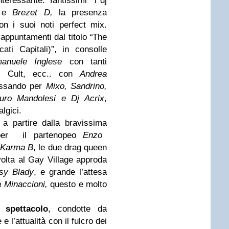
nteressante.
Tantissimi i dj
e
Brezet D,
la presenza
n i suoi noti perfect mix.
i appuntamenti
dal titolo
“
The
ti Capitali)”, in consolle
anuele Inglese
con tanti
e, Cult, ecc.. con
Andrea
ssando per
Mixo, Sandrino,
uro Mandolesi e Dj Acrix
,
algici.
a partire dalla
bravissima
per il partenopeo
Enzo
i
Karma B
, le due drag queen
volta al Gay Village approda
sy Blady
, e grande l’attesa
 Minaccioni,
questo e molto
e spettacolo
, condotte da
l’attualità con il fulcro dei