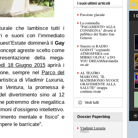
I suoi ultimi articoli
Passione glaciale
I
La commedia
"PAGAMENTO ALLA
urale che lambisce tutti i
CONSEGNA" diverte il
pubblico del Teatro San
ri e suoni con l’immediato
Genesio
uest’Estate dominerà il
Gay
Stasera su RADIO
GODOT "sognando
, concept agreste scelto come
ATMOSFERA con
MIRKO OLIVA" a DO
resentazione della mega-
YOU DREAM/kirolandia
on-air
edì 18 Giugno 2015
aprirà i
zione, sempre nel
Parco del
AL TEATRO
MARCONI, "IL
artistica di
Vladimir Luxuria
,
MATRIMONIO NUOCE
GRAVEMENTE ALLA
a Ventura
, la promessa è
SALUTE" strappa
continue risate
i del divertimento sino al 12
e potremmo dire megalitica
Vedi tutti
lmoni d’ossigeno intellettivo.
imento mentale e fisico” e
Dossier Paperblog
pere le barricate”.
Vladimir Luxuria
Attori