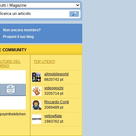
Non ancora membro?
Proponi il tuo blog
E COMMUNITY
AUTORE DEL
TOP UTENTI
ORNO
allmobileworld
8820742 pt
videogiochi
3205714 pt
Riccardo Conti
2069489 pt
psyinthekitchen
yellowflate
1983762 pt