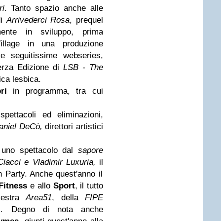
ri
. Tanto spazio anche alle
di
Arrivederci Rosa
, prequel
mente in sviluppo, prima
Village in una produzione
le seguitissime webseries,
Terza Edizione di
LSB - The
ica lesbica.
ri
in programma, tra cui
spettacoli ed eliminazioni,
aniel DeCò,
direttori artistici
uno spettacolo dal
sapore
Ciacci e Vladimir Luxuria,
il
 Party.
Anche quest'anno il
Fitness
e allo
Sport
, il tutto
alestra
Area51
, della
FIPE
a).
Degno di nota anche