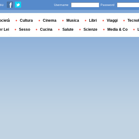
 su
Username
Password
ocietà
Cultura
Cinema
Musica
Libri
Viaggi
Tecnol
er Lei
Sesso
Cucina
Salute
Scienze
Media & Co