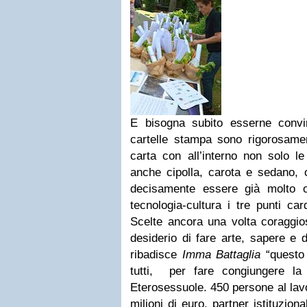
E bisogna subito esserne convint
cartelle stampa sono rigorosame
carta con all’interno non solo l
anche cipolla, carota e sedano,
decisamente essere già molto o
tecnologia-cultura i tre punti ca
Scelte ancora una volta coraggios
desiderio di fare arte, sapere e 
ribadisce
Imma Battaglia
“questo
tutti, per fare congiungere l
Eterosessuole.
450 persone al lav
milioni di euro,
partner istituziona