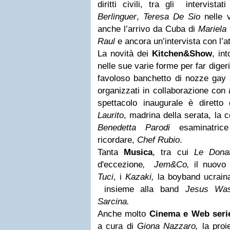
diritti civili, tra gli intervistati
Berlinguer
,
Teresa De Sio
nelle v
anche l’arrivo da Cuba di
Mariela
Raul
e ancora un’intervista con l’a
La novità dei
Kitchen&Show
, in
nelle sue varie forme per far digerire
favoloso banchetto di nozze gay ar
organizzati in collaborazione con
spettacolo inaugurale è diretto
Laurito
, madrina della serata, la
Benedetta Parodi
esaminatrice
ricordare,
Chef Rubio
.
Tanta
Musica
, tra cui
Le Donat
d'eccezione
, Jem&Co,
il nuovo 
Tuci
, i
Kazaki,
la boyband ucraina
insieme alla band
Jesus Wa
Sarcina.
Anche molto
Cinema e Web seri
a cura di
Giona Nazzaro,
la proi