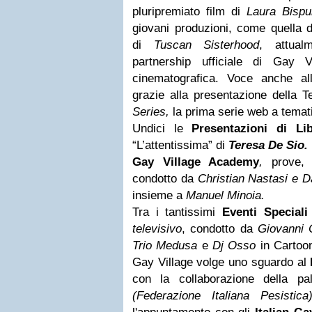
pluripremiato film di
Laura Bispu
giovani produzioni, come quella 
di
Tuscan Sisterhood
, attual
partnership ufficiale di Gay 
cinematografica. Voce anche al
grazie alla presentazione della 
Series,
la prima serie web
a temat
Undici
le
Presentazioni di Lib
“L’attentissima”
di
Teresa De Sio.
Gay Village Academy
,
prove, 
condotto da
Christian Nastasi e D
insieme a
Manuel Minoia.
Tra i tantissimi
Eventi Speciali
televisivo
, condotto da
Giovanni 
Trio Medusa
e
Dj Osso
in Cartoon
Gay Village volge uno sguardo al
con la collaborazione della p
(Federazione Italiana Pesistic