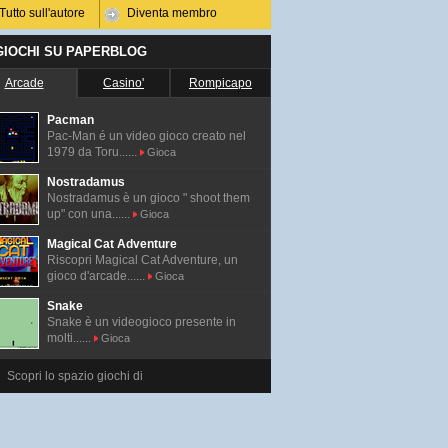
Tutto sull'autore
Diventa membro
 GIOCHI SU PAPERBLOG
Arcade
Casino'
Rompicapo
Pacman
Pac-Man é un video gioco creato nel
1979 da Toru......
Gioca
Nostradamus
Nostradamus è un gioco " shoot them
up" con una......
Gioca
Magical Cat Adventure
Riscopri Magical Cat Adventure, un
gioco d'arcade......
Gioca
Snake
Snake è un videogioco presente in
molti......
Gioca
Scopri lo spazio giochi di