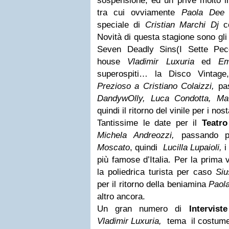
sospensione, ed un privè molto i
tra cui ovviamente
Paola Dee
speciale di
Cristian Marchi Dj
co
Novità di questa stagione sono gl
Seven Deadly Sins(I Sette Pecca
house
Vladimir Luxuria
ed
Em
superospiti… la Disco Vintag
Prezioso a Cristiano Colaizzi,
pa
DandywOlly, Luca Condotta, Ma
quindi il ritorno del vinile per i nost
Tantissime le date per il
Teatro
Michela Andreozzi,
passando 
Moscato
, quindi
Lucilla Lupaioli,
più famose d’Italia. Per la prima 
la poliedrica turista per caso
Siu
per il ritorno della beniamina
Paola
altro ancora.
Un gran numero di
Intervist
Vladimir Luxuria,
tema il costume e 