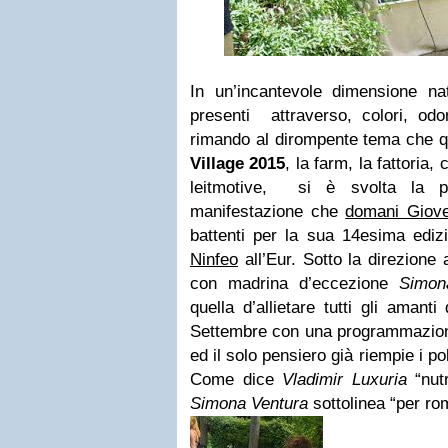
In un’incantevole dimensione nat
presenti attraverso, colori, odo
rimando al dirompente tema che q
Village 2015
, la farm, la fattoria
leitmotive, si è svolta la p
manifestazione che
domani Giov
battenti per la sua 14esima edi
Ninfeo
all’Eur.
Sotto la direzione 
con madrina d’eccezione
Simon
quella d’allietare tutti gli amant
Settembre con una programmazion
ed il solo pensiero già riempie i po
Come dice
Vladimir Luxuria
“nutr
Simona Ventura
sottolinea “per rom