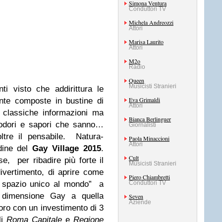
Simona Ventura
Conduttori TV
Michela Andreozzi
Attori
Marisa Laurito
Attori
M2o
Radio
Queen
Musicisti Stranieri
i visto che addirittura le
Eva Grimaldi
nte composte in bustine di
Attori
e classiche informazioni ma
Bianca Berlinguer
 odori e sapori che sanno…
Giornalisti
ltre il pensabile.
Natura-
Paola Minaccioni
Attori
rdine del
Gay Village 2015
.
Cult
e, per ribadire più forte il
Musicisti Stranieri
divertimento, di aprire come
Piero Chiambretti
 spazio unico al mondo” a
Conduttori TV
a dimensione Gay a quella
Seven
Aziende
oro con un investimento di 3
li
Roma Capitale
e
Regione