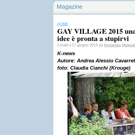
Magazine
HOME
GAY VILLAGE 2015 una s
idee è pronta a stupirvi
Creato il 17 giugno 2015 da
Kirolandia
@ippoki
K-
news
Autore:
Andrea
Alessio Cavarret
foto:
Claudia Cianchi (Krouge)