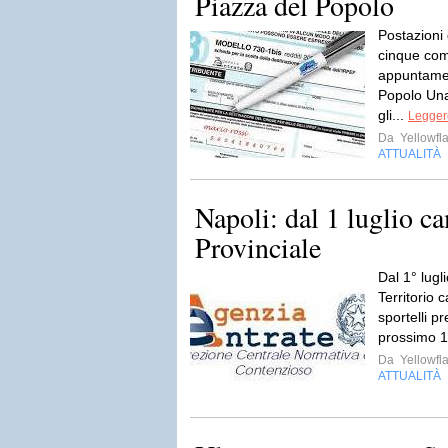
Piazza del Popolo
Postazioni 
cinque com
appuntamen
Popolo Una
gli...
Leggere
Da
Yellowfla
ATTUALITÀ
Napoli: dal 1 luglio c
Provinciale
Dal 1° lugli
Territorio 
sportelli pr
prossimo 1
Da
Yellowfla
ATTUALITÀ