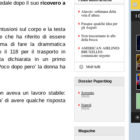
I suoi ultimi articoli
edale dopo il suo
ricovero a
Alassio: settimana della
vela d’altura
I
Pasqua: qualche idea per
gli Auguri
ntusioni sul corpo e la testa
Non trascuriamo le afte
ne che ha riferito di essere
della bocca
rima di fare la drammatica
AMERICAN AIRLINES
 il 118 per il trasporto in
BRUXELLES:
comunicato urgente
ta dichiarata in un primo
 Poco dopo pero’ la donna ha
Vedi tutti
Dossier Paperblog
n aveva un lavoro stabile:
Sorrento
Mete
a’ di avere qualche risposta
Napoli
Mete
Magazine