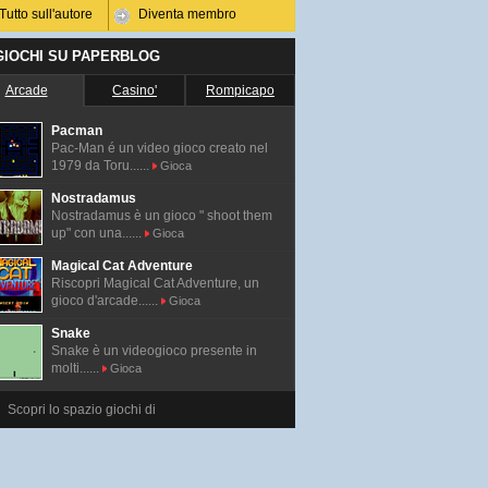
Tutto sull'autore
Diventa membro
 GIOCHI SU PAPERBLOG
Arcade
Casino'
Rompicapo
Pacman
Pac-Man é un video gioco creato nel
1979 da Toru......
Gioca
Nostradamus
Nostradamus è un gioco " shoot them
up" con una......
Gioca
Magical Cat Adventure
Riscopri Magical Cat Adventure, un
gioco d'arcade......
Gioca
Snake
Snake è un videogioco presente in
molti......
Gioca
Scopri lo spazio giochi di