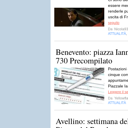
essere med
renderle pu
uscita di F
seguito
Da
Nicola9
ATTUALITÀ
,
Benevento: piazza Iann
730 Precompilato
Postazioni 
cinque com
appuntamen
Piazzale Ia
Leggere il s
Da
Yellowfla
ATTUALITÀ
Avellino: settimana d