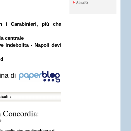
Attualità
n i Carabinieri, più che
la centrale
e indebolita - Napoli devi
rd
ina di
icoli :
la Concordia:
”
le scelte che meriterebbero di