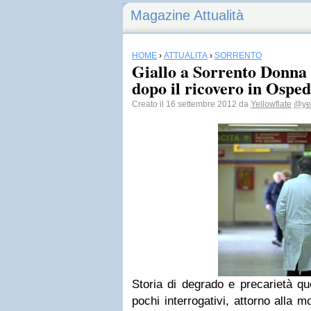
Magazine Attualità
HOME
›
ATTUALITÀ
›
SORRENTO
Giallo a Sorrento Donna
dopo il ricovero in Osped
Creato il 16 settembre 2012 da
Yellowflate
@yel
Storia di degrado e precarietà qu
pochi interrogativi, attorno alla 