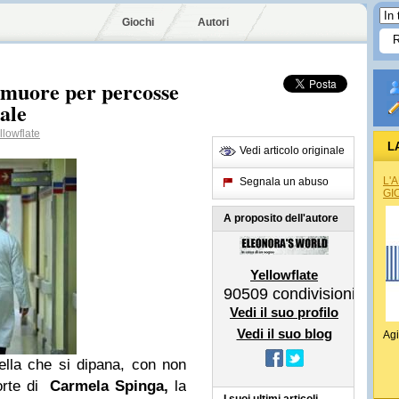
Giochi
Autori
 muore per percosse
ale
lowflate
L
Vedi articolo originale
L'
Segnala un abuso
GI
A proposito dell'autore
Yellowflate
90509
condivisioni
Vedi il suo profilo
Vedi il suo blog
Agi
ella che si dipana, con non
morte di
Carmela Spinga,
la