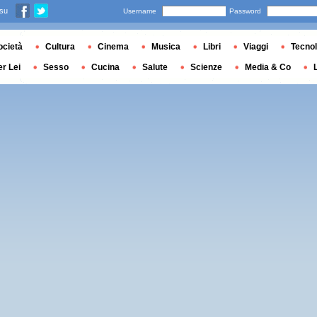
 su
Username
Password
ocietà
Cultura
Cinema
Musica
Libri
Viaggi
Tecnol
er Lei
Sesso
Cucina
Salute
Scienze
Media & Co