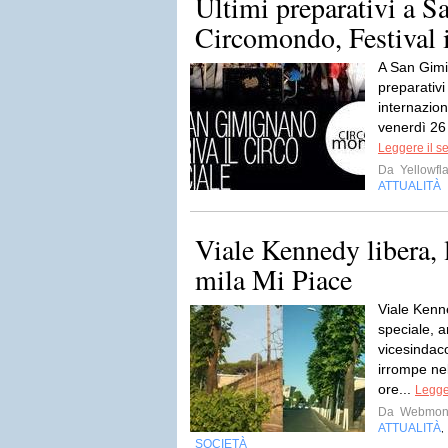
Ultimi preparativi a 
Circomondo, Festival i
A San Gimi
preparativ
internazion
venerdì 26
Leggere il s
Da
Yellowfla
ATTUALITÀ
Viale Kennedy libera, l
mila Mi Piace
Viale Kenn
speciale, a
vicesindac
irrompe nel
ore...
Legger
Da
Webmons
ATTUALITÀ
,
SOCIETÀ