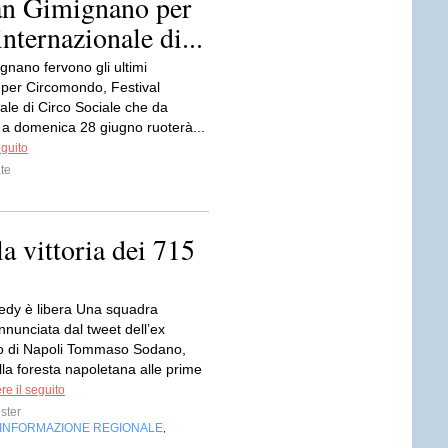
San Gimignano per
nternazionale di...
gnano fervono gli ultimi
i per Circomondo, Festival
ale di Circo Sociale che da
 a domenica 28 giugno ruoterà...
eguito
te
a vittoria dei 715
edy è libera Una squadra
nnunciata dal tweet dell’ex
o di Napoli Tommaso Sodano,
la foresta napoletana alle prime
e il seguito
ter
INFORMAZIONE REGIONALE
,