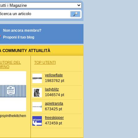
Non ancora membro?
Proponi il tuo blog
A COMMUNITY ATTUALITÀ
AUTORE DEL
TOP UTENTI
ORNO
yellowflate
1983762 pt
ladyblitz
1046574 pt
apietrarota
673425 pt
psyinthekitchen
freeskipper
472459 pt