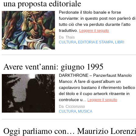
una proposta editoriale
Perdonate il titolo banale e forse
fuorviante: in questo post non parlerò di
tutto ciò che va perduto durante l’atto
traduttivo.
Leggere il seguito
Da
Thais
CULTURA
EDITORIA E STAMPA
LIBRI
,
,
Avere vent’anni: giugno 1995
DARKTHRONE – Panzerfaust Manolo
Manco: A fare di quest’album un
capolavoro bastano il riferimento bellico
del titolo e il cupo artwork ritraente in
controluce u...
Leggere il seguito
Da
Cicciorusso
CULTURA
MUSICA
,
Oggi parliamo con… Maurizio Lorenz