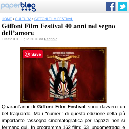
HOME
›
CULTURA
›
GIFFONI FILM FESTIVAL
Giffoni Film Festival 40 anni nel segno
dell’amore
Creato il 01 luglio 2010 da
Ragnolc
Save
Quarant’anni di
Giffoni Film Festival
sono davvero un
bel traguardo. Ma i “numeri” di questa edizione della più
importante rassegna cinematografica per ragazzi non si
fermano qui. In programma 162 film: 63 lungometraggi e