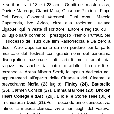
e scrittori tra i 18 e i 23 anni. Ospiti del masterclass,
Davide Marengo, Gianni Minà, Giuseppe Piccioni, Pippo
Del Bono, Giovanni Veronesi, Pupi Avati, Maccio
Capatonda, Ivo Avido, oltre alla rockstar Luciano
Ligabue, qui in veste di scrittore, autore e regista, cui il
29 luglio sarà conferito il prestigioso Premio Truffaut, per
il successo dei suoi due film Radiofreccia e Da zero a
dieci. Altro appuntamento da non perdere poi la parte
musicale del festival con grandi nomi del panorama
discografico nazionale, tutti artisti molto amati dai
ragazzi ma anche dal pubblico adulto. I concerti si
terranno all’Arena Alberto Sordi, lo spazio dedicato agli
appuntamenti all’aperto della Cittadella del Cinema, e
prevedranno
Neffa
(23 luglio),
Finley
(24),
Baustelle
(26), Carmen Consoli (27),
Emma Marrone
(28),
Broken
Heart College
e
dARI
(29),
Elio e le Storie Tese
(30) e
in chiusura i
Lost
(31).Per il secondo anno consecutivo,
infine, la musica classica vivrà nei luoghi del Festival