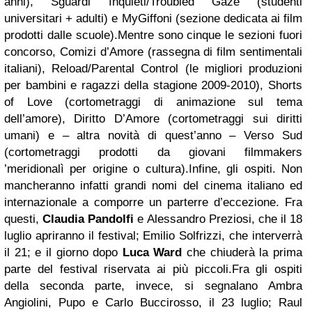
anni), Sguardi Inquieti/Troubled Gaze (studenti
universitari + adulti) e MyGiffoni (sezione dedicata ai film
prodotti dalle scuole).Mentre sono cinque le sezioni fuori
concorso, Comizi d’Amore (rassegna di film sentimentali
italiani), Reload/Parental Control (le migliori produzioni
per bambini e ragazzi della stagione 2009-2010), Shorts
of Love (cortometraggi di animazione sul tema
dell’amore), Diritto D’Amore (cortometraggi sui diritti
umani) e – altra novità di quest’anno – Verso Sud
(cortometraggi prodotti da giovani filmmakers
’meridionalì per origine o cultura).Infine, gli ospiti. Non
mancheranno infatti grandi nomi del cinema italiano ed
internazionale a comporre un parterre d’eccezione. Fra
questi,
Claudia Pandolfi
e Alessandro Preziosi, che il 18
luglio apriranno il festival; Emilio Solfrizzi, che interverrà
il 21; e il giorno dopo
Luca Ward
che chiuderà la prima
parte del festival riservata ai più piccoli.Fra gli ospiti
della seconda parte, invece, si segnalano Ambra
Angiolini, Pupo e Carlo Buccirosso, il 23 luglio; Raul