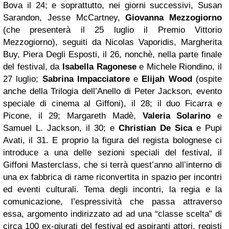
Bova il 24; e soprattutto, nei giorni successivi, Susan
Sarandon, Jesse McCartney,
Giovanna Mezzogiorno
(che presenterà il 25 luglio il Premio Vittorio
Mezzogiorno), seguiti da Nicolas Vaporidis, Margherita
Buy, Piera Degli Esposti, il 26, nonchè, nella parte finale
del festival, da
Isabella Ragonese
e Michele Riondino, il
27 luglio;
Sabrina Impacciatore
e
Elijah Wood
(ospite
anche della Trilogia dell’Anello di Peter Jackson, evento
speciale di cinema al Giffoni), il 28; il duo Ficarra e
Picone, il 29; Margareth Madè,
Valeria Solarino
e
Samuel L. Jackson, il 30; e
Christian De Sica
e Pupi
Avati, il 31. E proprio la figura del regista bolognese ci
introduce a una delle sezioni speciali del festival, il
Giffoni Masterclass, che si terrà quest’anno all’interno di
una ex fabbrica di rame riconvertita in spazio per incontri
ed eventi culturali. Tema degli incontri, la regia e la
comunicazione, l’espressività che passa attraverso
essa, argomento indirizzato ad ad una “classe scelta” di
circa 100 ex-giurati del festival ed aspiranti attori, registi