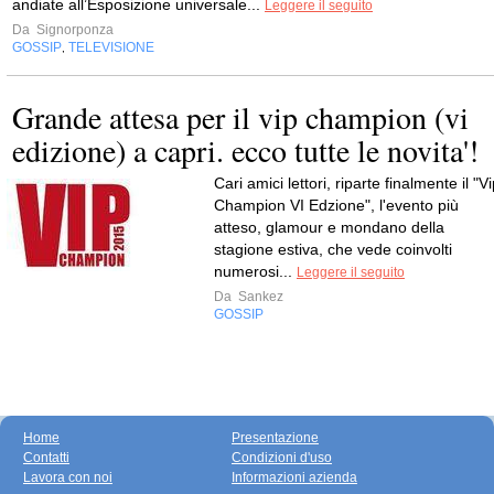
andiate all’Esposizione universale...
Leggere il seguito
Da
Signorponza
GOSSIP
TELEVISIONE
,
Grande attesa per il vip champion (vi
edizione) a capri. ecco tutte le novita'!
Cari amici lettori, riparte finalmente il "V
Champion VI Edzione", l'evento più
atteso, glamour e mondano della
stagione estiva, che vede coinvolti
numerosi...
Leggere il seguito
Da
Sankez
GOSSIP
Home
Presentazione
Contatti
Condizioni d'uso
Lavora con noi
Informazioni azienda