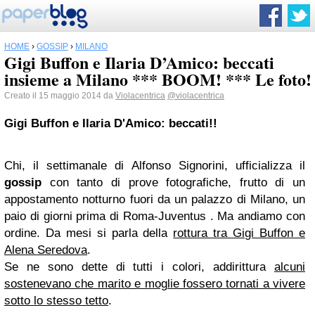
HOME
›
GOSSIP
›
MILANO
Gigi Buffon e Ilaria D’Amico: beccati
insieme a Milano *** BOOM! *** Le foto!
Creato il 15 maggio 2014 da
Violacentrica
@violacentrica
Gigi Buffon e Ilaria D'Amico: beccati!!
Chi, il settimanale di Alfonso Signorini, ufficializza il
gossip
con tanto di prove fotografiche, frutto di un
appostamento notturno fuori da un palazzo di Milano, un
paio di giorni prima di Roma-Juventus . Ma andiamo con
ordine. Da mesi si parla della
rottura tra Gigi Buffon e
Alena Seredova
.
Se ne sono dette di tutti i colori, addirittura
alcuni
sostenevano che marito e moglie fossero tornati a vivere
sotto lo stesso tetto
.