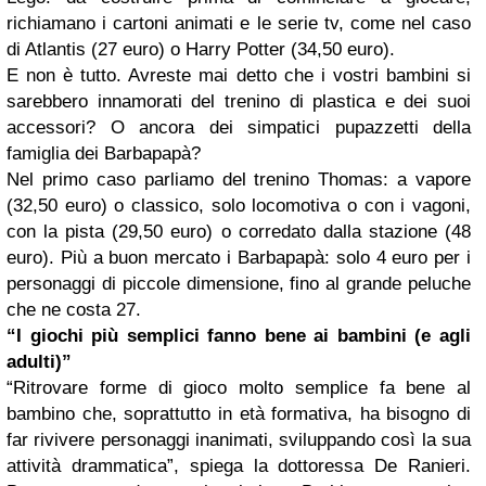
richiamano i cartoni animati e le serie tv, come nel caso
di Atlantis (27 euro) o Harry Potter (34,50 euro).
E non è tutto. Avreste mai detto che i vostri bambini si
sarebbero innamorati del trenino di plastica e dei suoi
accessori? O ancora dei simpatici pupazzetti della
famiglia dei Barbapapà?
Nel primo caso parliamo del trenino Thomas: a vapore
(32,50 euro) o classico, solo locomotiva o con i vagoni,
con la pista (29,50 euro) o corredato dalla stazione (48
euro). Più a buon mercato i Barbapapà: solo 4 euro per i
personaggi di piccole dimensione, fino al grande peluche
che ne costa 27.
“I giochi più semplici fanno bene ai bambini (e agli
adulti)”
“
Ritrovare forme di gioco molto semplice fa bene al
bambino che, soprattutto in età formativa, ha bisogno di
far rivivere personaggi inanimati, sviluppando così la sua
attività drammatica
”, spiega la dottoressa De Ranieri.