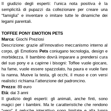
Il giudizio degli esperti: l’unica nota positiva è la
semplicità di pupazzi da collezionare per creare una
“famiglia” e inventare o imitare tutte le dinamiche dei
legami parentali.
TOFFEE PONY EMOTION PETS
Marca
: Giochi Preziosi
Descrizione: grazie all’innovativo meccanismo interno al
corpo, gli Emotions
Pets
coniugano tecnologia, design e
morbidezza. Il bambino dovrà imparare a prendersi cura
del suo pony e a capirne i bisogni: Toffee vuole giocare,
ha fame, vuole essere spazzolato, ha paura e vuole fare
la nanna. Muove la testa, gli occhi, il muso e con versi
realistici richiama l’attenzione del padroncino.
Prezzo
: 89 euro
Età
: dai 3 anni
Il giudizio degli esperti: gli animali, anche finti, sono
magici per i bambini. Ma le caratteristiche che rendono
“vero” il peluche interattivo sono limitate e alla lunga