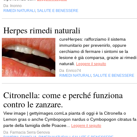
Da
Inonno
RIMEDI NATURALI
SALUTE E BENESSERE
,
Herpes rimedi naturali
cureHerpes: rafforziamo il sistema
immunitario per prevenirlo, oppure
cerchiamo di fermare i sintomi se la
lesione è già comparsa, grazie ai rimedi
naturali.
Leggere il seguito
Da
Enrico74
RIMEDI NATURALI
SALUTE E BENESSERE
,
Citronella: come e perché funziona
contro le zanzare.
View image | gettyimages.comLa pianta di oggi è la Citronella o
Lemon gras o anche Cymbopogon nardus o Cymbopogon citratus fa
parte della famiglia delle Poacee...
Leggere il seguito
Da
Farmacia Serra Genova