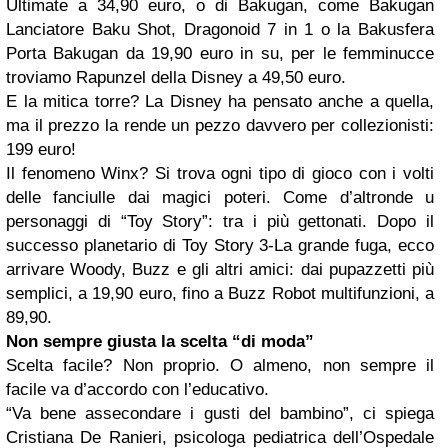
Ultimate a 34,90 euro, o di Bakugan, come Bakugan
Lanciatore Baku Shot, Dragonoid 7 in 1 o la Bakusfera
Porta Bakugan da 19,90 euro in su, per le femminucce
troviamo Rapunzel della Disney a 49,50 euro.
E la mitica torre? La Disney ha pensato anche a quella,
ma il prezzo la rende un pezzo davvero per collezionisti:
199 euro!
Il fenomeno Winx? Si trova ogni tipo di gioco con i volti
delle fanciulle dai magici poteri. Come d’altronde u
personaggi di “Toy Story”: tra i più gettonati. Dopo il
successo planetario di Toy Story 3-La grande fuga, ecco
arrivare Woody, Buzz e gli altri amici: dai pupazzetti più
semplici, a 19,90 euro, fino a Buzz Robot multifunzioni, a
89,90.
Non sempre giusta la scelta “di moda”
Scelta facile? Non proprio. O almeno,
non sempre il
facile va d’accordo con l’educativo
.
“
Va bene assecondare i gusti del bambino
”, ci spiega
Cristiana De Ranieri, psicologa pediatrica dell’Ospedale