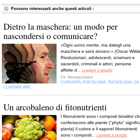
Possono interessarti anche questi articoli :
Dietro la maschera: un modo per
nascondersi o comunicare?
«Ogni uomo mente, ma dategli una
maschera e sarà sincero.» (Oscar Wilde
Rivoluzionari, adolescenti, sciamani e
sacerdoti, criminali e attori, persone
affette d...
Leggere il seguito
Da
Mariagraziapsi
CURIOSITÀ
PSICOLOGIA
TECNOLOGIA
DA
,
,
,
CLASSIFICARE
Un arcobaleno di fitonutrienti
I fitonutrienti sono i composti bioattivi c
conferiscono alle piante (“phyto” signific
pianta) il colore e il saporeI fitonutrienti
sono i composti...
Leggere il seguito