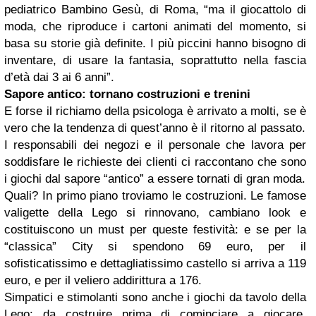
pediatrico Bambino Gesù, di Roma, “
ma il giocattolo di
moda, che riproduce i cartoni animati del momento, si
basa su storie già definite.
I più piccini hanno bisogno di
inventare, di usare la fantasia, soprattutto nella fascia
d’età dai 3 ai 6 anni
”.
Sapore antico: tornano costruzioni e trenini
E forse il richiamo della psicologa è arrivato a molti, se è
vero che la tendenza di quest’anno è il ritorno al passato.
I responsabili dei negozi e il personale che lavora per
soddisfare le richieste dei clienti ci raccontano che sono
i giochi dal sapore “antico” a essere tornati di gran moda.
Quali? In primo piano troviamo le costruzioni. Le famose
valigette della Lego si rinnovano, cambiano look e
costituiscono un must per queste festività: e se per la
“classica” City si spendono 69 euro, per il
sofisticatissimo e dettagliatissimo castello si arriva a 119
euro, e per il veliero addirittura a 176.
Simpatici e stimolanti sono anche i giochi da tavolo della
Lego: da costruire prima di cominciare a giocare,