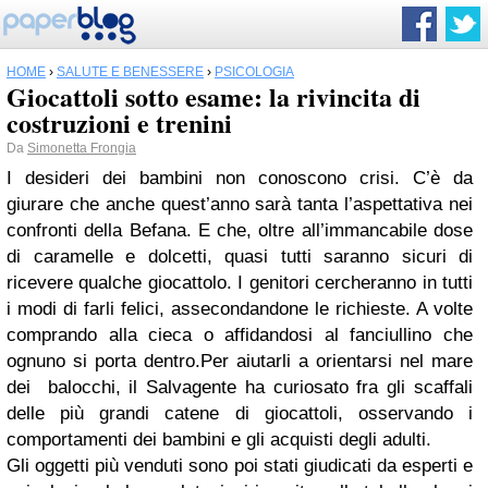
HOME
›
SALUTE E BENESSERE
›
PSICOLOGIA
Giocattoli sotto esame: la rivincita di
costruzioni e trenini
Da
Simonetta Frongia
I desideri dei bambini non conoscono crisi. C’è da
giurare che anche quest’anno sarà tanta l’aspettativa nei
confronti della Befana. E che, oltre all’immancabile dose
di caramelle e dolcetti, quasi tutti saranno sicuri di
ricevere qualche giocattolo. I genitori cercheranno in tutti
i modi di farli felici, assecondandone le richieste. A volte
comprando alla cieca o affidandosi al fanciullino che
ognuno si porta dentro.Per aiutarli a orientarsi nel mare
dei balocchi, il Salvagente ha curiosato fra gli scaffali
delle più grandi catene di giocattoli, osservando i
comportamenti dei bambini e gli acquisti degli adulti.
Gli oggetti più venduti sono poi stati giudicati da esperti e