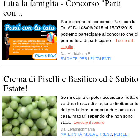
tutta la famiglia - Concorso "Parti
con...
Partecipiamo al concorso "Parti con la
Tata!".Dal 08/06/2015 al 15/07/2015
potremo partecipare al concorso che ci
permetterà di partecipare...
Leggere il
seguito
Da
Maddalena R.
FAI DA TE
PER LEI
TALENTI
,
,
Crema di Piselli e Basilico ed è Subito
Estate!
Se mi capita di poter acquistare frutta e
verdura fresca di stagione direttamente
dal produttore, magari a due passi da
casa, magari sapendo che non sono
stati...
Leggere il seguito
Da
Lefashionmama
MATERNITÀ
MODA E TREND
PER LEI
,
,