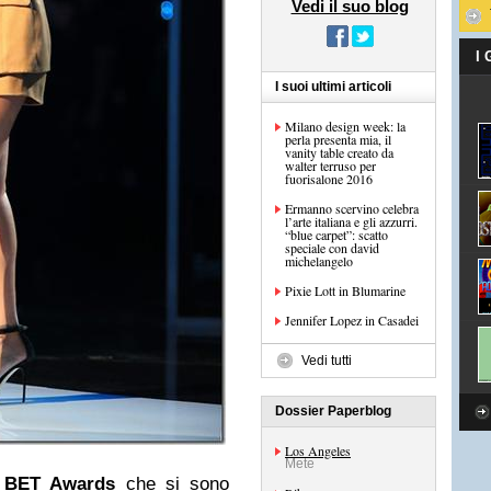
Vedi il suo blog
I
I suoi ultimi articoli
Milano design week: la
perla presenta mia, il
vanity table creato da
walter terruso per
fuorisalone 2016
Ermanno scervino celebra
l’arte italiana e gli azzurri.
“blue carpet”: scatto
speciale con david
Jennifer Lopez in Casadei
Vedi tutti
Dossier Paperblog
Los Angeles
Mete
i
BET Awards
che si sono