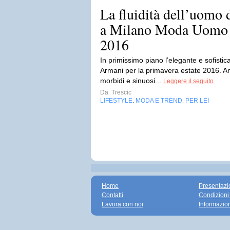
La fluidità dell’uomo
a Milano Moda Uomo p
2016
In primissimo piano l’elegante e sofistica
Armani per la primavera estate 2016. An
morbidi e sinuosi...
Leggere il seguito
Da
Trescic
LIFESTYLE
MODA E TREND
PER LEI
,
,
Home
Presentazi
Contatti
Condizioni
Lavora con noi
Informazio