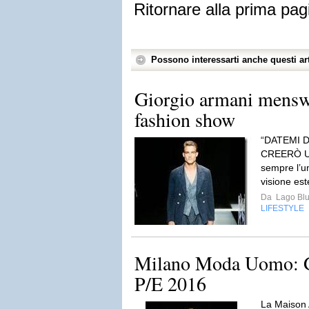
Ritornare alla prima pag
Possono interessarti anche questi art
Giorgio armani mensw
fashion show
“DATEMI 
CREERÒ 
sempre l’u
visione est
Da
Lago Bl
LIFESTYLE
Milano Moda Uomo: G
P/E 2016
La Maison