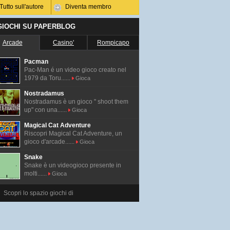
Tutto sull'autore
Diventa membro
 GIOCHI SU PAPERBLOG
Arcade
Casino'
Rompicapo
Pacman
Pac-Man é un video gioco creato nel
1979 da Toru......
Gioca
Nostradamus
Nostradamus è un gioco " shoot them
up" con una......
Gioca
Magical Cat Adventure
Riscopri Magical Cat Adventure, un
gioco d'arcade......
Gioca
Snake
Snake è un videogioco presente in
molti......
Gioca
Scopri lo spazio giochi di