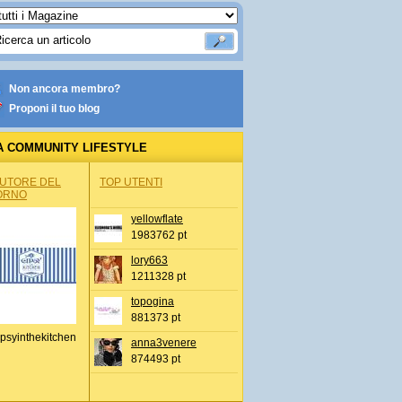
Non ancora membro?
Proponi il tuo blog
A COMMUNITY LIFESTYLE
AUTORE DEL
TOP UTENTI
ORNO
yellowflate
1983762 pt
lory663
1211328 pt
topogina
881373 pt
psyinthekitchen
anna3venere
874493 pt