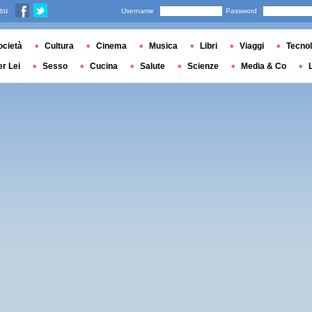
 su
Username
Password
ocietà
Cultura
Cinema
Musica
Libri
Viaggi
Tecnol
er Lei
Sesso
Cucina
Salute
Scienze
Media & Co