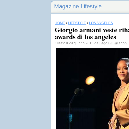
Magazine Lifestyle
HOME
›
LIFESTYLE
›
LOS ANGELES
Giorgio armani veste rih
awards di los angeles
Creato il 29 giugno 2015 da
Lago Blu
@lagobl