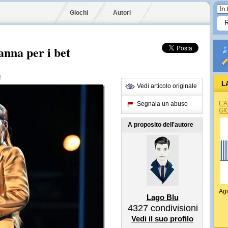
Giochi
Autori
anna per i bet
u
L
Vedi articolo originale
L'
Segnala un abuso
GI
A proposito dell'autore
Agi
Lago Blu
4327
condivisioni
Vedi il suo profilo