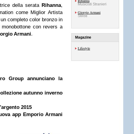
Rihanna
Musicisti Stranieri
trice della serata
Rihanna
,
ation come Miglior Artista
Giorgio Armani
Stilisti
un completo color bronzo in
a monobottone con revers a
orgio Armani
.
Magazine
Lifestyle
ro Group annunciano la
collezione autunno inverno
d'argento 2015
nuova app Emporio Armani