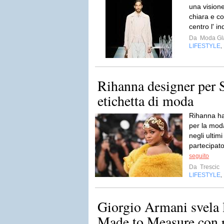
una visione
chiara e c
centro l' in
Da
Moda Gla
LIFESTYLE
,
Rihanna designer per S
etichetta di moda
Rihanna ha
per la moda
negli ultim
partecipato
seguito
Da
Trescic
LIFESTYLE
,
Giorgio Armani svela
Made to Measure con p