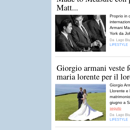
Matt...
Proprio in 
internazio
Armani Mad
York da J
Da
Lago Bl
LIFESTYLE
Giorgio armani veste f
Giorgio Arm
Llorente e 
matrimonio
giugno a S
seguito
Da
Lago Bl
LIFESTYLE