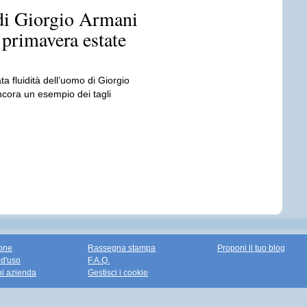
 di Giorgio Armani
rimavera estate
ta fluidità dell’uomo di Giorgio
cora un esempio dei tagli
one
Rassegna stampa
Proponi il tuo blog
 d'uso
F.A.Q.
ni azienda
Gestisci i cookie