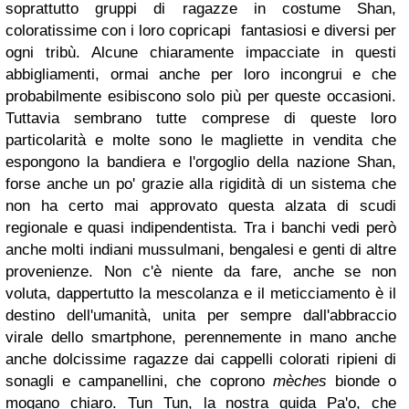
soprattutto gruppi di ragazze in costume Shan,
coloratissime con i loro copricapi fantasiosi e diversi per
ogni tribù. Alcune chiaramente impacciate in questi
abbigliamenti, ormai anche per loro incongrui e che
probabilmente esibiscono solo più per queste occasioni.
Tuttavia sembrano tutte comprese di queste loro
particolarità e molte sono le magliette in vendita che
espongono la bandiera e l'orgoglio della nazione Shan,
forse anche un po' grazie alla rigidità di un sistema che
non ha certo mai approvato questa alzata di scudi
regionale e quasi indipendentista. Tra i banchi vedi però
anche molti indiani mussulmani, bengalesi e genti di altre
provenienze. Non c'è niente da fare, anche se non
voluta, dappertutto la mescolanza e il meticciamento è il
destino dell'umanità, unita per sempre dall'abbraccio
virale dello smartphone, perennemente in mano anche
anche dolcissime ragazze dai cappelli colorati ripieni di
sonagli e campanellini, che coprono
mèches
bionde o
mogano chiaro. Tun Tun, la nostra guida Pa'o, che