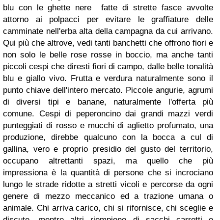
blu con le ghette nere fatte di strette fasce avvolte
attorno ai polpacci per evitare le graffiature delle
camminate nell'erba alta della campagna da cui arrivano.
Qui più che altrove, vedi tanti banchetti che offrono fiori e
non solo le belle rose rosse in boccio, ma anche tanti
piccoli cespi che diresti fiori di campo, dalle belle tonalità
blu e giallo vivo. Frutta e verdura naturalmente sono il
punto chiave dell'intero mercato. Piccole angurie, agrumi
di diversi tipi e banane, naturalmente l'offerta più
comune. Cespi di peperoncino dai grandi mazzi verdi
punteggiati di rosso e mucchi di aglietto profumato, una
produzione, direbbe qualcuno con la bocca a cul di
gallina, vero e proprio presidio del gusto del territorio,
occupano altrettanti spazi, ma quello che più
impressiona è la quantità di persone che si incrociano
lungo le strade ridotte a stretti vicoli e percorse da ogni
genere di mezzo meccanico ed a trazione umana o
animale. Chi arriva carico, chi si rifornisce, chi sceglie e
discute, mentre altri riempiono di sacchi carretti e