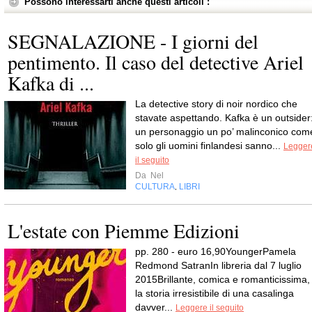
Possono interessarti anche questi articoli :
SEGNALAZIONE - I giorni del
pentimento. Il caso del detective Ariel
Kafka di ...
La detective story di noir nordico che
stavate aspettando. Kafka è un outsider
un personaggio un po’ malinconico com
solo gli uomini finlandesi sanno...
Legger
il seguito
Da
Nel
CULTURA
LIBRI
,
L'estate con Piemme Edizioni
pp. 280 - euro 16,90YoungerPamela
Redmond SatranIn libreria dal 7 luglio
2015Brillante, comica e romanticissima,
la storia irresistibile di una casalinga
davver...
Leggere il seguito