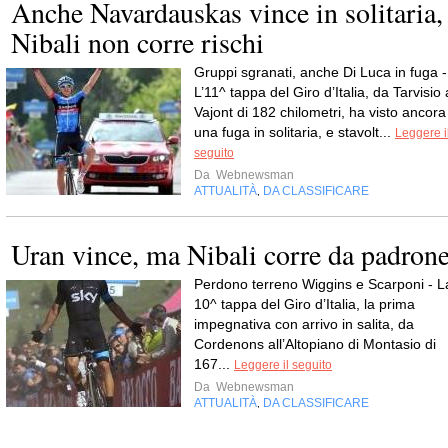
Anche Navardauskas vince in solitaria,
Nibali non corre rischi
Gruppi sgranati, anche Di Luca in fuga -
L’11^ tappa del Giro d’Italia, da Tarvisio 
Vajont di 182 chilometri, ha visto ancora
una fuga in solitaria, e stavolt...
Leggere i
seguito
Da
Webnewsman
ATTUALITÀ
DA CLASSIFICARE
,
Uran vince, ma Nibali corre da padron
Perdono terreno Wiggins e Scarponi - L
10^ tappa del Giro d’Italia, la prima
impegnativa con arrivo in salita, da
Cordenons all’Altopiano di Montasio di
167...
Leggere il seguito
Da
Webnewsman
ATTUALITÀ
DA CLASSIFICARE
,