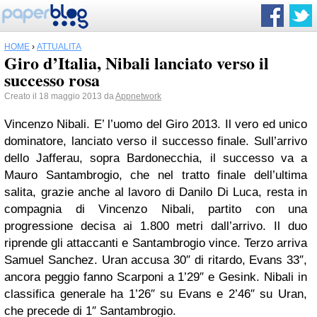
HOME
›
ATTUALITÀ
Giro d’Italia, Nibali lanciato verso il
successo rosa
Creato il 18 maggio 2013 da
Appnetwork
Vincenzo Nibali. E’ l’uomo del Giro 2013. Il vero ed unico
dominatore, lanciato verso il successo finale. Sull’arrivo
dello Jafferau, sopra Bardonecchia, il successo va a
Mauro Santambrogio, che nel tratto finale dell’ultima
salita, grazie anche al lavoro di Danilo Di Luca, resta in
compagnia di Vincenzo Nibali, partito con una
progressione decisa ai 1.800 metri dall’arrivo. Il duo
riprende gli attaccanti e Santambrogio vince. Terzo arriva
Samuel Sanchez. Uran accusa 30″ di ritardo, Evans 33″,
ancora peggio fanno Scarponi a 1’29″ e Gesink. Nibali in
classifica generale ha 1’26″ su Evans e 2’46″ su Uran,
che precede di 1″ Santambrogio.