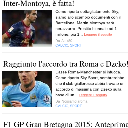
Inter-Montoya, è fatta!
Come riporta dettagliatamente Sky,
siamo allo scambio documenti con il
Barcellona. Martin Montoya sarà
nerazzurro. Prestito biennale ad 1
milione, più 1...
Leggere il seguito
Da
Alex80
CALCIO
SPORT
,
Raggiunto l'accordo tra Roma e Dzeko
L’asse Roma-Manchester si infuoca.
Come riporta Sky Sport, sembrerebbe
che il club giallorosso abbia trovato un
accordo di massima con Dzeko sulla
base di un...
Leggere il seguito
Da
Noisiamolaroma
CALCIO
SPORT
,
F1 GP Gran Bretagna 2015: Anteprim