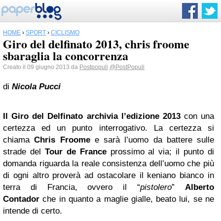
HOME
›
SPORT
›
CICLISMO
Giro del delfinato 2013, chris froome
sbaraglia la concorrenza
Creato il 09 giugno 2013 da
Postpopuli
@PostPopuli
di
Nicola Pucci
Il Giro del Delfinato archivia l’edizione 2013
con una
certezza ed un punto interrogativo. La certezza si
chiama
Chris Froome
e sarà l’uomo da battere sulle
strade del
Tour de France
prossimo al via; il punto di
domanda riguarda la reale consistenza dell’uomo che più
di ogni altro proverà ad ostacolare il keniano bianco in
terra di Francia, ovvero il “
pistolero
”
Alberto
Contador
che in quanto a maglie gialle, beato lui, se ne
intende di certo.