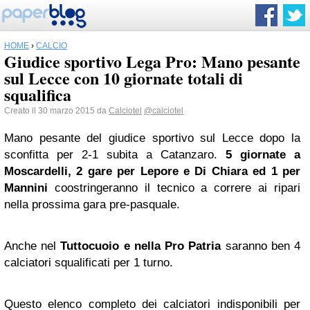
HOME
›
CALCIO
Giudice sportivo Lega Pro: Mano pesante
sul Lecce con 10 giornate totali di
squalifica
Creato il 30 marzo 2015 da
Calciotel
@calciotel
Mano pesante del giudice sportivo sul Lecce dopo la
sconfitta per 2-1 subita a Catanzaro.
5 giornate a
Moscardelli, 2 gare per Lepore e Di Chiara ed 1 per
Mannini
coostringeranno il tecnico a correre ai ripari
nella prossima gara pre-pasquale.
Anche nel
Tuttocuoio e nella Pro Patria
saranno ben 4
calciatori squalificati per 1 turno.
Questo elenco completo dei calciatori indisponibili per