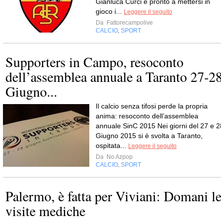
Gianluca Curci è pronto a mettersi in
gioco i...
Leggere il seguito
Da
Fattorecampolive
CALCIO
SPORT
,
Supporters in Campo, resoconto
dell’assemblea annuale a Taranto 27-2
Giugno...
Il calcio senza tifosi perde la propria
anima: resoconto dell’assemblea
annuale SinC 2015 Nei giorni del 27 e 2
Giugno 2015 si è svolta a Taranto,
ospitata...
Leggere il seguito
Da
No Azpop
CALCIO
SPORT
,
Palermo, è fatta per Viviani: Domani l
visite mediche