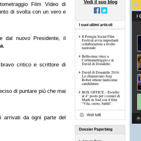
Vedi il suo blog
rtometraggio Film Video di
nto di svolta con un vero e
I
I suoi ultimi articoli
Il Perugia Social Film
e dal nuovo Presidente, il
Festival avvia importanti
collaborazioni a livello
a.
nazionale
Bellissima vince a
Cortinametraggio e al
David di Donatello
 bravo critico e scrittore di
David di Donatello 2016:
Lo chiamavano Jeeg
Robot ottiene tantissime
candidature
deciso di puntare più che mai
BOX OFFICE – Esordio
al 4° posto per i comici di
Made in Sud con il film
“Vita, cuore, battiti”.
Vedi tutti
ti arrivati da ogni parte del
Dossier Paperblog
Alessio Boni