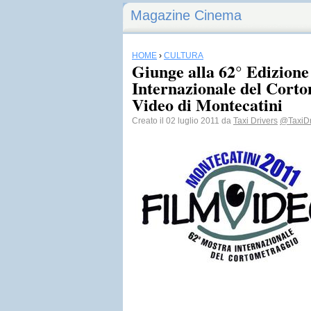
Magazine Cinema
HOME
›
CULTURA
Giunge alla 62° Edizione
Internazionale del Cort
Video di Montecatini
Creato il 02 luglio 2011 da
Taxi Drivers
@TaxiD