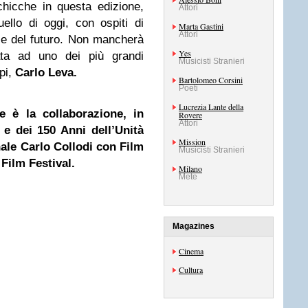
chicche in questa edizione,
Attori
ello di oggi, con ospiti di
Marta Gastini
Attori
 e del futuro. Non mancherà
Yes
ata ad uno dei più grandi
Musicisti Stranieri
mpi,
Carlo Leva.
Bartolomeo Corsini
Poeti
Lucrezia Lante della
e è la collaborazione, in
Rovere
Attori
 e dei 150 Anni dell’Unità
Mission
nale Carlo Collodi con Film
Musicisti Stranieri
Film Festival.
Milano
Mete
Magazines
Cinema
Cultura