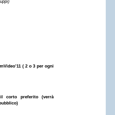
ruppi)
lmVideo’11 ( 2 o 3 per ogni
l corto preferito (verrà
pubblico)