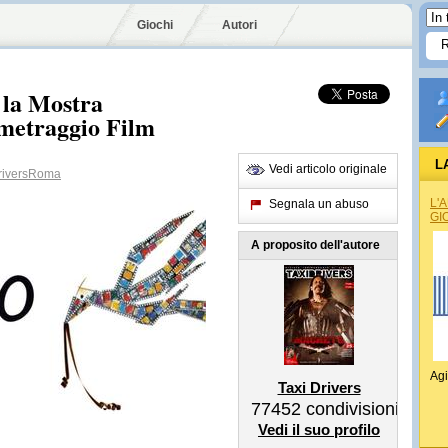
Giochi
Autori
 la Mostra
ometraggio Film
L
Vedi articolo originale
riversRoma
L'
Segnala un abuso
GI
A proposito dell'autore
Agi
Taxi Drivers
77452
condivisioni
Vedi il suo profilo