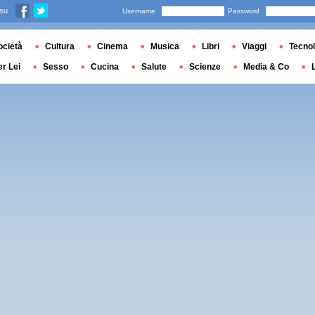
 su
Username
Password
ocietà
Cultura
Cinema
Musica
Libri
Viaggi
Tecnol
er Lei
Sesso
Cucina
Salute
Scienze
Media & Co