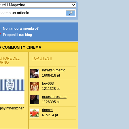
Non ancora membro?
Proponi il tuo blog
A COMMUNITY CINEMA
AUTORE DEL
TOP UTENTI
ORNO
intrattenimento
1608418 pt
lory663
1211328 pt
maestrarosalba
1126395 pt
psyinthekitchen
rimmel
615214 pt