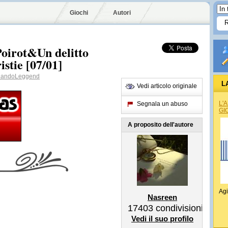
Giochi
Autori
Poirot&Un delitto
stie [07/01]
andoLeggend
L
Vedi articolo originale
L'
Segnala un abuso
GI
A proposito dell'autore
Agi
Nasreen
17403
condivisioni
Vedi il suo profilo