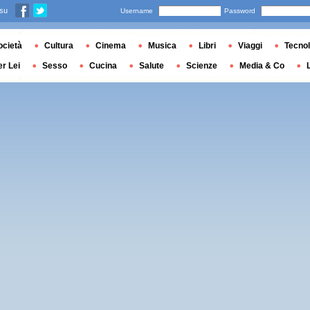
 su
Username
Password
ocietà
Cultura
Cinema
Musica
Libri
Viaggi
Tecnol
er Lei
Sesso
Cucina
Salute
Scienze
Media & Co