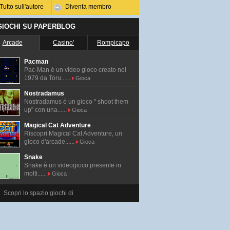
Tutto sull'autore
Diventa membro
 GIOCHI SU PAPERBLOG
Arcade
Casino'
Rompicapo
Pacman
Pac-Man é un video gioco creato nel
1979 da Toru......
Gioca
Nostradamus
Nostradamus è un gioco " shoot them
up" con una......
Gioca
Magical Cat Adventure
Riscopri Magical Cat Adventure, un
gioco d'arcade......
Gioca
Snake
Snake è un videogioco presente in
molti......
Gioca
Scopri lo spazio giochi di