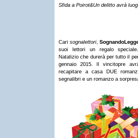
Sfida a Poirot&Un delitto avrà luog
Cari
sognalettori
,
SognandoLegg
suoi lettori un regalo speci
Natalizio che durerà per tutto il per
gennaio 2015. Il vincitopre avrà
recapitare a casa DUE romanzi
segnalibri e un romanzo a sorpre