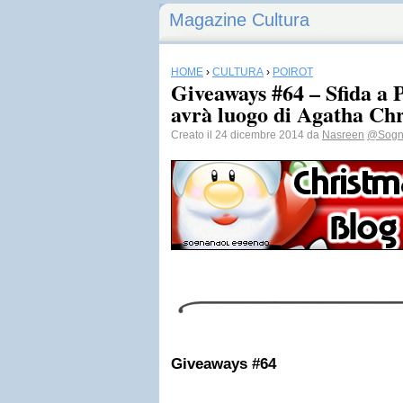
Magazine Cultura
HOME
›
CULTURA
›
POIROT
Giveaways #64 – Sfida a 
avrà luogo di Agatha Chri
Creato il 24 dicembre 2014 da
Nasreen
@Sogn
Giveaways #64