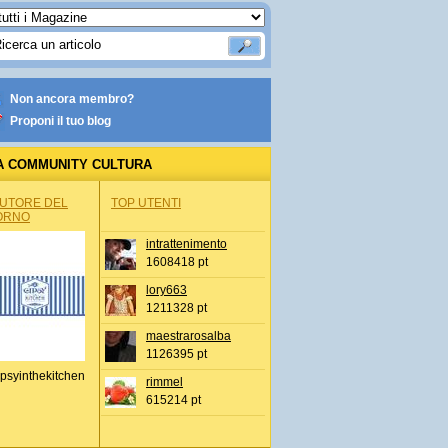
Non ancora membro?
Proponi il tuo blog
A COMMUNITY CULTURA
AUTORE DEL
TOP UTENTI
ORNO
intrattenimento
1608418 pt
lory663
1211328 pt
maestrarosalba
1126395 pt
psyinthekitchen
rimmel
615214 pt