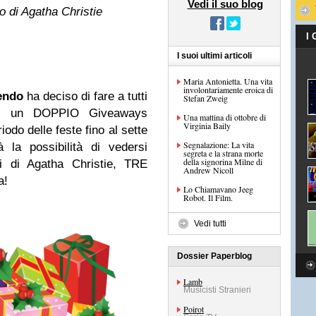
Vedi il suo blog
o di Agatha Christie
I
I suoi ultimi articoli
Maria Antonietta. Una vita
involontariamente eroica di
endo
ha deciso di fare a tutti
Stefan Zweig
ale. un DOPPIO Giveaways
Una mattina di ottobre di
Virginia Baily
iodo delle feste fino al sette
Segnalazione: La vita
 la possibilità di vedersi
segreta e la strana morte
della signorina Milne di
 di Agatha Christie, TRE
Andrew Nicoll
sa!
Lo Chiamavano Jeeg
Robot. Il Film.
Vedi tutti
Dossier Paperblog
Lamb
Musicisti Stranieri
Poirot