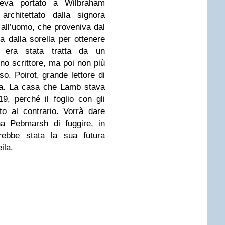
veva portato a Wilbraham
architettato dalla signora
 all’uomo, che proveniva dal
ta dalla sorella per ottenere
gi era stata tratta da un
o scrittore, ma poi non più
so. Poirot, grande lettore di
ia. La casa che Lamb stava
9, perché il foglio con gli
o al contrario. Vorrà dare
ina Pebmarsh di fuggire, in
ebbe stata la sua futura
ila.