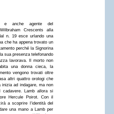
no e anche agente del
 Wilbraham Crescents alla
dal n. 19 esce urlando una
na che ha appena trovato un
rtamento perché la Signorina
la sua presenza telefonando
azza lavorava. Il morto non
abita una donna cieca, la
mento vengono trovati oltre
casa altri quattro orologi che
a inizia ad indagare, ma non
el cadavere. Lamb allora si
tore Hercule Poirot. Con il
irà a scoprire l’identità del
 dare una mano a Lamb per