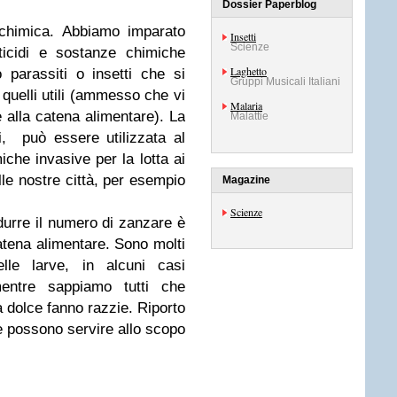
Dossier Paperblog
 chimica. Abbiamo imparato
Insetti
Scienze
ticidi e sostanze chimiche
Laghetto
parassiti o insetti che si
Gruppi Musicali Italiani
uelli utili (ammesso che vi
Malaria
e alla catena alimentare). La
Malattie
ti, può essere utilizzata al
iche invasive per la lotta ai
elle nostre città, per esempio
Magazine
Scienze
ridurre il numero di zanzare è
atena alimentare. Sono molti
lle larve, in alcuni casi
mentre sappiamo tutti che
 dolce fanno razzie. Riporto
he possono servire allo scopo