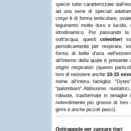
specie
tutte caratterizzate dall'es
ad una serie di speciali adattame
corpo è di forma lenticolare, ovale
tegumento molto duro e lucido, 
idrodinamico. Pur passando la
sott'acqua, questi
coleotteri
son
periodicamente per respirare, in
forma di bolle d'aria nell'estrem
all'interno della quale è presente
stigmi respiratori (questo partic
loro di resistere anche
10-15 minu
nome all'intera famiglia: "Dytes"
"palombaro".Abilissime nuotatric
robuste, trasformate in tenaglie 
notevolmente più grosse di loro (a
girini e anche piccoli pesci).
Ovitrappole per zanzare tigri