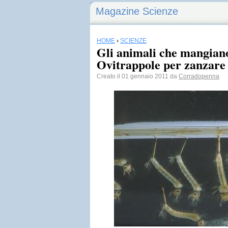
Magazine Scienze
HOME
›
SCIENZE
Gli animali che mangiano
Ovitrappole per zanzare 
Creato il 01 gennaio 2011 da
Corradopenna