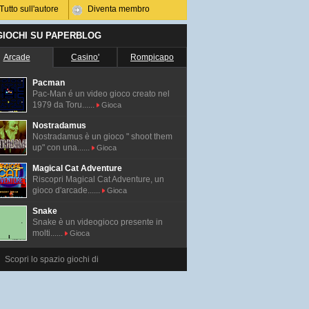
Tutto sull'autore
Diventa membro
 GIOCHI SU PAPERBLOG
Arcade
Casino'
Rompicapo
Pacman
Pac-Man é un video gioco creato nel
1979 da Toru......
Gioca
Nostradamus
Nostradamus è un gioco " shoot them
up" con una......
Gioca
Magical Cat Adventure
Riscopri Magical Cat Adventure, un
gioco d'arcade......
Gioca
Snake
Snake è un videogioco presente in
molti......
Gioca
Scopri lo spazio giochi di