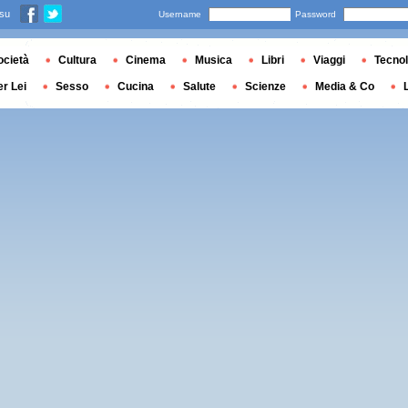
 su
Username
Password
ocietà
Cultura
Cinema
Musica
Libri
Viaggi
Tecnol
er Lei
Sesso
Cucina
Salute
Scienze
Media & Co