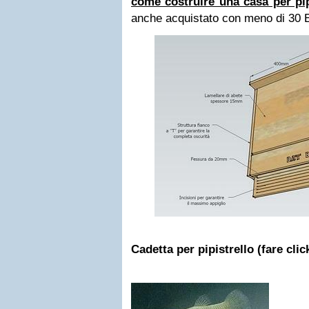
come costruire una casa per pipi
anche acquistato con meno di 30 
Cadetta per pipistrello (fare cli