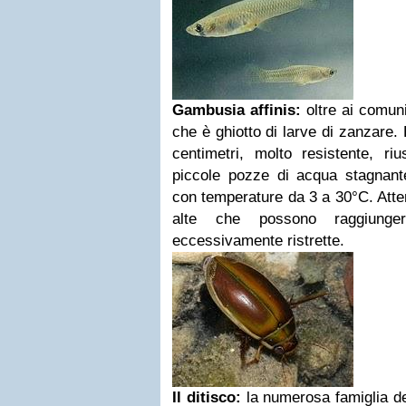
Gambusia affinis:
oltre ai comuni
che è ghiotto di larve di zanzare. 
centimetri, molto resistente, r
piccole pozze di acqua stagnant
con temperature da 3 a 30°C.
Atte
alte che possono raggiunge
eccessivamente ristrette.
Il ditisco:
la numerosa famiglia de