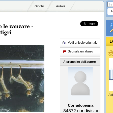
Giochi
Autori
 le zanzare -
tigri
L
Vedi articolo originale
L'
Segnala un abuso
GI
A proposito dell'autore
Agi
Corradopenna
84872
condivisioni