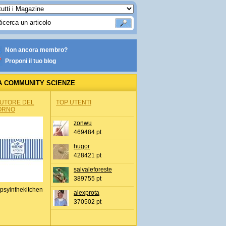
Non ancora membro?
Proponi il tuo blog
A COMMUNITY SCIENZE
AUTORE DEL
TOP UTENTI
ORNO
zonwu
469484 pt
hugor
428421 pt
salvaleforeste
389755 pt
psyinthekitchen
alexprota
370502 pt