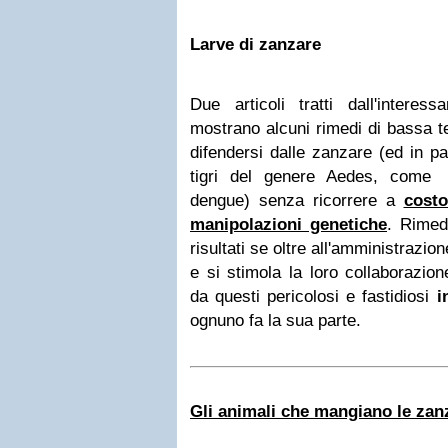
Larve di zanzare
Due articoli tratti dall'interes
mostrano alcuni rimedi di bassa t
difendersi dalle zanzare (ed in p
tigri del genere Aedes, come 
dengue) senza ricorrere a
costo
manipolazioni genetiche
. Rimed
risultati se oltre all'amministrazione
e si stimola la loro collaborazion
da questi pericolosi e fastidiosi
i
ognuno fa la sua parte.
Gli animali che mangiano le za