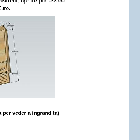
strelli
, oppure può essere
Euro.
ck per vederla ingrandita)