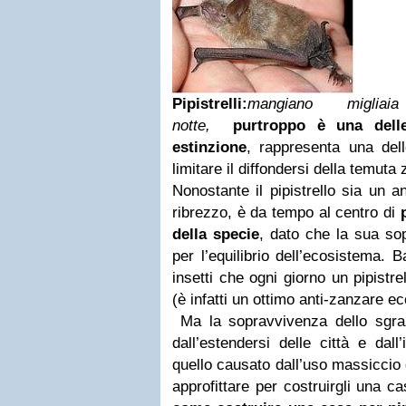
Pipistrelli:
mangiano miglia
notte,
purtroppo è una delle
estinzione
, rappresenta una del
limitare il diffondersi della temuta 
Nonostante il pipistrello sia un 
ribrezzo, è da tempo al centro di
della specie
, dato che la sua so
per l’equilibrio dell’ecosistema. B
insetti che ogni giorno un pipistr
(è infatti un ottimo anti-zanzare ec
Ma la sopravvivenza dello sgra
dall’estendersi delle città e dal
quello causato dall’uso massiccio 
approfittare per costruirgli una ca