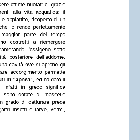
sere ottime nuotatrici grazie
nti alla vita acquatica: il
 e appiattito, ricoperto di un
che lo rende perfettamente
 maggior parte del tempo
o costretti a riemergere
camerando l'ossigeno sotto
ità posteriore dell'addome,
 una cavità ove si aprono gli
olare accorgimento permette
ti in "apnea"
, ed ha dato il
 infatti in greco significa
i, sono dotate di mascelle
in grado di catturare prede
ltri insetti e larve, vermi,