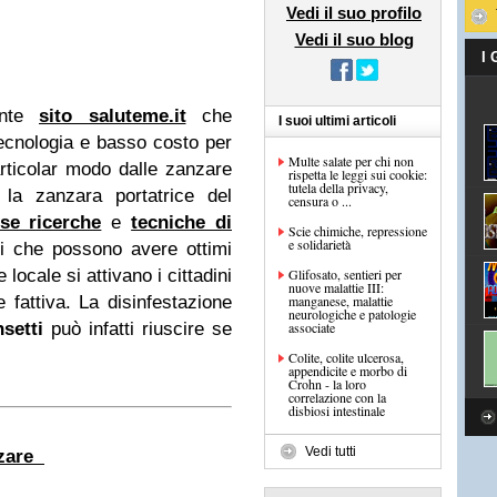
Vedi il suo profilo
Vedi il suo blog
I
sante
sito saluteme.it
che
I suoi ultimi articoli
ecnologia e basso costo per
Multe salate per chi non
articolar modo dalle zanzare
rispetta le leggi sui cookie:
tutela della privacy,
la zanzara portatrice del
censura o ...
se ricerche
e
tecniche di
Scie chimiche, repressione
e solidarietà
i che possono avere ottimi
 locale si attivano i cittadini
Glifosato, sentieri per
nuove malattie III:
e fattiva. La disinfestazione
manganese, malattie
neurologiche e patologie
nsetti
può infatti riuscire se
associate
Colite, colite ulcerosa,
appendicite e morbo di
Crohn - la loro
correlazione con la
disbiosi intestinale
Vedi tutti
nzare