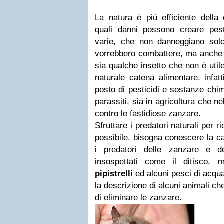
La natura è più efficiente della
quali danni possono creare pes
varie, che non danneggiano solo 
vorrebbero combattere, ma anche q
sia qualche insetto che non è util
naturale catena alimentare, infat
posto di pesticidi e sostanze chim
parassiti, sia in agricoltura che n
contro le fastidiose zanzare.
Sfruttare i predatori naturali per 
possibile, bisogna conoscere la c
i predatori delle zanzare e de
insospettati come il ditisco, 
pipistrelli
ed alcuni pesci di acqua
la descrizione di alcuni animali c
di eliminare le zanzare.