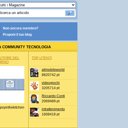
Non ancora membro?
Proponi il tuo blog
A COMMUNITY TECNOLOGIA
AUTORE DEL
TOP UTENTI
ORNO
allmobileworld
8820742 pt
videogiochi
3205714 pt
Riccardo Conti
2069489 pt
psyinthekitchen
intrattenimento
1608418 pt