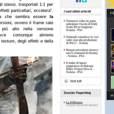
li stessi, trasportati 1:1 per
fetti particellari, eccetera".
I suoi ultimi articoli
I
ella che sembra essere
la
Numerosi video in-game
rsioni, ovvero il frame rate
anticipano l'uscita di Dark
Souls III in Giappone -
più alto nella versione
Notizia - PS4
isce comunque almeno
Nintendo smentisce le voci
sullo stop alla produzione
texture, degli effetti e della
di Wii U - Notizia
Bungie presenterà stasera i
nuovi contenuti di Destiny
- Notizia - PS4
Il trailer di lancio
giapponese di Hatsune
Miku: Project Diva X -
Notizia - PS4
Vedi tutti
Dossier Paperblog
La Differenza
Gruppi Musicali Italiani