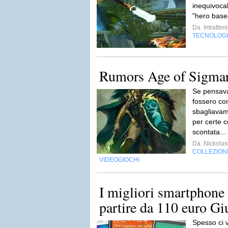
inequivocab
"hero base
Da
Intratten
TECNOLOG
Rumors Age of Sigmar:
Se pensava
fossero co
sbagliavamo
per certe 
scontata...
Da
Nickola
COLLEZION
VIDEOGIOCHI
I migliori smartphone
partire da 110 euro G
Spesso ci v