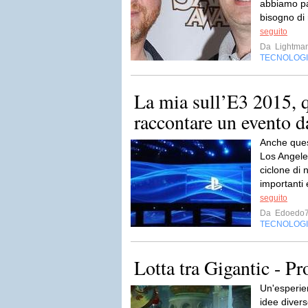
abbiamo pa
bisogno di r
seguito
Da
Lightma
TECNOLOG
La mia sull’E3 2015, qu
raccontare un evento da 
Anche ques
Los Angele
ciclone di 
importanti
seguito
Da
Edoedo
TECNOLOG
Lotta tra Gigantic - P
Un'esperie
idee divers