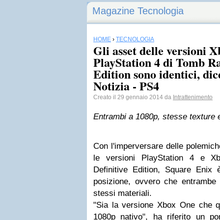
Magazine Tecnologia
HOME
›
TECNOLOGIA
Gli asset delle versioni 
PlayStation 4 di Tomb Ra
Edition sono identici, di
Notizia - PS4
Creato il 29 gennaio 2014 da
Intrattenimento
Entrambi a 1080p, stesse texture e
Con l'imperversare delle polemiche
le versioni PlayStation 4 e 
Definitive Edition, Square Enix 
posizione, ovvero che entrambe l
stessi materiali.
"Sia la versione Xbox One che qu
1080p nativo", ha riferito un po