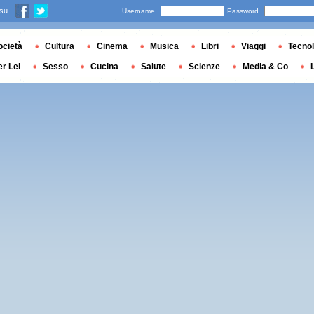
 su
Username
Password
ocietà
Cultura
Cinema
Musica
Libri
Viaggi
Tecnol
er Lei
Sesso
Cucina
Salute
Scienze
Media & Co