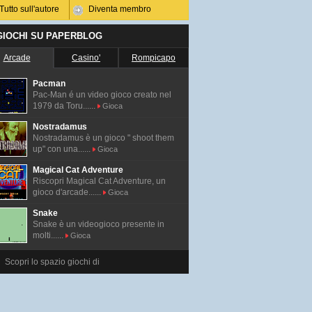
Tutto sull'autore
Diventa membro
 GIOCHI SU PAPERBLOG
Arcade
Casino'
Rompicapo
Pacman
Pac-Man é un video gioco creato nel
1979 da Toru......
Gioca
Nostradamus
Nostradamus è un gioco " shoot them
up" con una......
Gioca
Magical Cat Adventure
Riscopri Magical Cat Adventure, un
gioco d'arcade......
Gioca
Snake
Snake è un videogioco presente in
molti......
Gioca
Scopri lo spazio giochi di