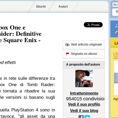
Giochi
Autori
Xbox One e
ider: Definitive
ce Square Enix -
L
Vedi articolo originale
L'
Segnala un abuso
GI
d effetti
A proposito dell'autore
 in rete sulle differenze tra
Xbox One di Tomb Raider:
è tornata a ribadire la sua
Intrattenimento
e versioni si basano sugli
954015
condivisioni
Agi
Vedi il suo profilo
ella PlayStation 4 sono in
Vedi il suo blog
rtavoce, "gli asset da una