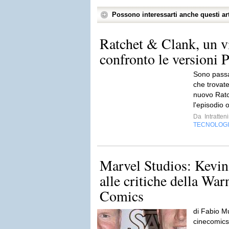
Possono interessarti anche questi art
Ratchet & Clank, un v
confronto le versioni P
Sono passat
che trovate
nuovo Ratc
l'episodio o
Da
Intratten
TECNOLOG
Marvel Studios: Kevin
alle critiche della Wa
Comics
di Fabio Mu
cinecomics