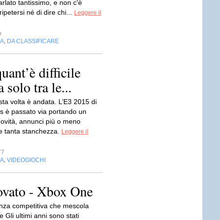
rlato tantissimo, e non c'è
ipetersi né di dire chi...
Leggere il
n
IA
DA CLASSIFICARE
,
ant’è difficile
solo tra le...
ta volta è andata. L’E3 2015 di
s è passato via portando un
novità, annunci più o meno
 e tanta stanchezza.
Leggere il
77
IA
VIDEOGIOCHI
,
rovato - Xbox One
nza competitiva che mescola
e Gli ultimi anni sono stati