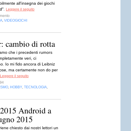
ilmente all'insegna dei giochi
d".
Leggere il seguito
imento
IA
VIDEOGIOCHI
,
 cambio di rotta
mo che i precedenti rumors
mpletamente veri, ci
. Io mi fido ancora di Leibniz
cose, ma certamente non do per
Leggere il seguito
s94
ISMO
HOBBY
TECNOLOGIA
,
,
,
 2015 Android a
iugno 2015
iene chiesto dai nostri lettori un