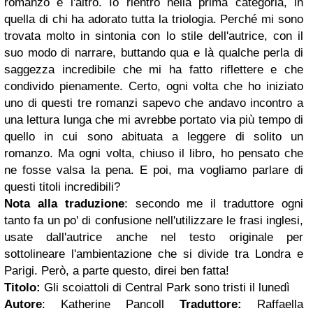
romanzo e l'altro.
Io rientro nella prima categoria, in
quella di chi ha adorato tutta la triologia. Perché mi sono
trovata molto in sintonia con lo stile dell'autrice, con il
suo modo di narrare, buttando qua e là qualche perla di
saggezza incredibile che mi ha fatto riflettere e che
condivido pienamente. Certo, ogni volta che ho iniziato
uno di questi tre romanzi sapevo che andavo incontro a
una lettura lunga che mi avrebbe portato via più tempo di
quello in cui sono abituata a leggere di solito un
romanzo.
Ma ogni volta, chiuso il libro, ho pensato che
ne fosse valsa la pena.
E poi, ma vogliamo parlare di
questi titoli incredibili?
Nota alla traduzione
: secondo me il traduttore ogni
tanto fa un po' di confusione nell'utilizzare le frasi inglesi,
usate dall'autrice anche nel testo originale per
sottolineare l'ambientazione che si divide tra Londra e
Parigi. Però, a parte questo, direi ben fatta!
Titolo:
Gli scoiattoli di Central Park sono tristi il lunedì
Autore
: Katherine Pancoll
Traduttore:
Raffaella