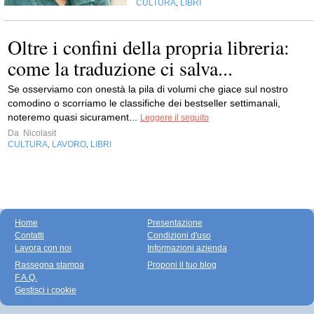
CULTURA
LIBRI
,
Oltre i confini della propria libreria:
come la traduzione ci salva...
Se osserviamo con onestà la pila di volumi che giace sul nostro
comodino o scorriamo le classifiche dei bestseller settimanali,
noteremo quasi sicurament...
Leggere il seguito
Da
Nicolasit
CULTURA
LAVORO
LIBRI
,
,
Home
Presentazione
Contatti
Condizioni d'uso
Lavora con noi
Informazioni azienda
Rassegna stampa
Proponi il tuo blog
F.A.Q.
Gestisci i cookie