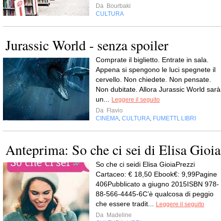
Da
Bourbaki
CULTURA
Jurassic World - senza spoiler
Comprate il biglietto. Entrate in sala.
Appena si spengono le luci spegnete il
cervello. Non chiedete. Non pensate.
Non dubitate. Allora Jurassic World sarà
un...
Leggere il seguito
Da
Flavio
CINEMA
CULTURA
FUMETTI
LIBRI
,
,
,
Anteprima: So che ci sei di Elisa Gioia
So che ci seidi Elisa GioiaPrezzi
Cartaceo: € 18,50 Ebook€: 9,99Pagine
406Pubblicato a giugno 2015ISBN 978-
88-566-4445-6C’è qualcosa di peggio
che essere tradit...
Leggere il seguito
Da
Madeline