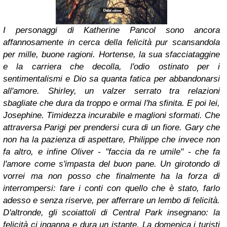
I personaggi di Katherine Pancol sono ancora
affannosamente in cerca della felicità pur scansandola
per mille, buone ragioni. Hortense, la sua sfacciataggine
e la carriera che decolla, l'odio ostinato per i
sentimentalismi e Dio sa quanta fatica per abbandonarsi
all'amore. Shirley, un valzer serrato tra relazioni
sbagliate che dura da troppo e ormai l'ha sfinita. E poi lei,
Josephine. Timidezza incurabile e maglioni sformati. Che
attraversa Parigi per prendersi cura di un fiore. Gary che
non ha la pazienza di aspettare, Philippe che invece non
fa altro, e infine Oliver - "faccia da re umile" - che fa
l'amore come s'impasta del buon pane. Un girotondo di
vorrei ma non posso che finalmente ha la forza di
interrompersi: fare i conti con quello che è stato, farlo
adesso e senza riserve, per afferrare un lembo di felicità.
D'altronde, gli scoiattoli di Central Park insegnano: la
felicità ci inganna e dura un istante. La domenica i turisti