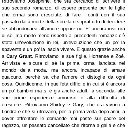
Ritroviamo Josephine, che sta cercando di scrivere il
suo secondo romanzo, di essere presente per le figlie
che ormai sono cresciute, di fare i conti con il suo
passato dalla morte della sorella e soprattutto di decidere
se abbandonarsi all'amore oppure no. E' ancora insicura
di sè, ma molto meno rispetto ai precedenti romanzi: c'è
stata un'evoluzione in lei, un'evoluzione che un po' la
spaventa e un po' la lascia vivere. E questo grazie anche
a
Cary Grant
.
Ritroviamo le sue figlie, Hortense e Zoé.
Arrivista e sicura di sé la prima, ormai lanciata nel
mondo della moda, ma ancora incapace di amare
qualcuno, perché sa che l'amore ci distoglie da ogni
cosa. Quindicenne, in quell'età difficile in cui si è ancora
un po' bambini ma si è già anche adult, la seconda, alle
sue prime esperienze amorose e alla difficoltà di
crescere.
Ritroviamo Shirley e Gary, che ora vivono a
Londra e che si ritrovano, per la prima volta dopo anni, a
dover affrontare le domande mai poste sul padre del
ragazzo, un passato cancellato che ritorna a galla e che