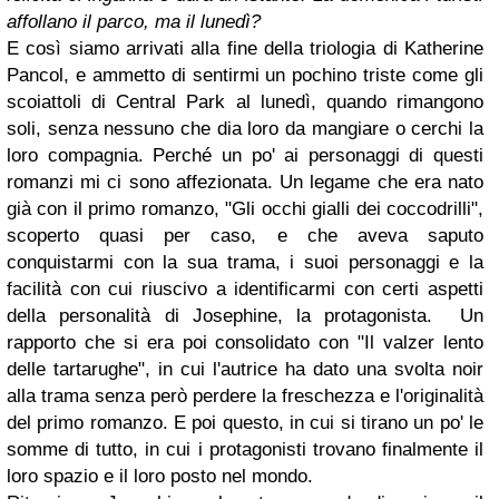
affollano il parco, ma il lunedì?
E così siamo arrivati alla fine della triologia di Katherine
Pancol, e ammetto di sentirmi un pochino triste come gli
scoiattoli di Central Park al lunedì, quando rimangono
soli, senza nessuno che dia loro da mangiare o cerchi la
loro compagnia.
Perché un po' ai personaggi di questi
romanzi mi ci sono affezionata. Un legame che era nato
già con il primo romanzo, "Gli occhi gialli dei coccodrilli",
scoperto quasi per caso, e che aveva saputo
conquistarmi con la sua trama, i suoi personaggi e la
facilità con cui riuscivo a identificarmi con certi aspetti
della personalità di Josephine, la protagonista. Un
rapporto che si era poi consolidato con "Il valzer lento
delle tartarughe", in cui l'autrice ha dato una svolta noir
alla trama senza però perdere la freschezza e l'originalità
del primo romanzo.
E poi questo, in cui si tirano un po' le
somme di tutto, in cui i protagonisti trovano finalmente il
loro spazio e il loro posto nel mondo.