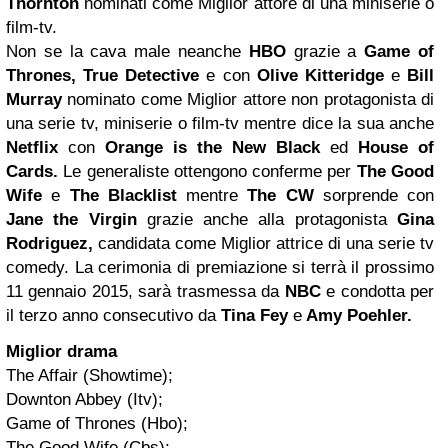
Thornton
nominati come Miglior attore di una miniserie o
film-tv.
Non se la cava male neanche
HBO
grazie a
Game of
Thrones, True Detective
e con
Olive Kitteridge
e
Bill
Murray
nominato come Miglior attore non protagonista di
una serie tv, miniserie o film-tv mentre dice la sua anche
Netflix
con
Orange is the New Black
ed
House of
Cards.
Le generaliste ottengono conferme per
The Good
Wife
e
The Blacklist
mentre
The CW
sorprende con
Jane the Virgin
grazie anche alla protagonista
Gina
Rodriguez,
candidata come Miglior attrice di una serie tv
comedy. La cerimonia di premiazione si terrà il prossimo
11 gennaio 2015, sarà trasmessa da
NBC
e condotta per
il terzo anno consecutivo da
Tina Fey
e
Amy Poehler
.
Miglior drama
The Affair (Showtime);
Downton Abbey (Itv);
Game of Thrones (Hbo);
The Good Wife (Cbs);