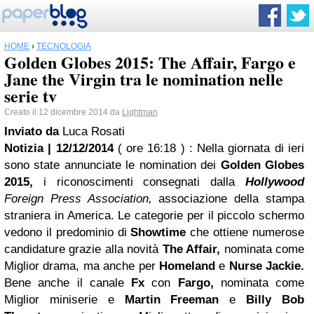
HOME
›
TECNOLOGIA
Golden Globes 2015: The Affair, Fargo e
Jane the Virgin tra le nomination nelle
serie tv
Creato il 12 dicembre 2014 da
Lightman
Inviato da
Luca Rosati
Notizia | 12/12/2014
( ore 16:18 )
: Nella giornata di ieri
sono state annunciate le nomination dei
Golden Globes
2015,
i riconoscimenti consegnati dalla
Hollywood
Foreign Press Association,
associazione della stampa
straniera in America. Le categorie per il piccolo schermo
vedono il predominio di
Showtime
che ottiene numerose
candidature grazie alla novità
The Affair,
nominata come
Miglior drama, ma anche per
Homeland
e
Nurse Jackie.
Bene anche il canale
Fx
con
Fargo,
nominata come
Miglior miniserie e
Martin Freeman
e
Billy Bob