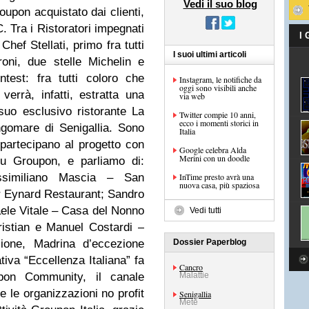
Vedi il suo blog
oupon acquistato dai clienti,
 Tra i Ristoratori impegnati
I
hef Stellati, primo fra tutti
I suoi ultimi articoli
oni, due stelle Michelin e
test: fra tutti coloro che
Instagram, le notifiche da
oggi sono visibili anche
rrà, infatti, estratta una
via web
uo esclusivo ristorante La
Twitter compie 10 anni,
ecco i momenti storici in
gomare di Senigallia. Sono
Italia
 partecipano al progetto con
Google celebra Alda
Merini con un doodle
u Groupon, e parliamo di:
ssimiliano Mascia – San
InTime presto avrà una
nuova casa, più spaziosa
 Eynard Restaurant; Sandro
aele Vitale – Casa del Nonno
Vedi tutti
ristian e Manuel Costardi –
sione, Madrina d’eccezione
Dossier Paperblog
tiva “Eccellenza Italiana” fa
Cancro
pon Community, il canale
Malattie
e le organizzazioni no profit
Senigallia
Mete