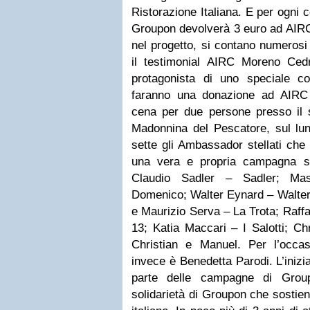
Ristorazione Italiana. E per ogni c
Groupon devolverà 3 euro ad AIRC.
nel progetto, si contano numerosi C
il testimonial AIRC Moreno Cedr
protagonista di uno speciale con
faranno una donazione ad AIRC ve
cena per due persone presso il s
Madonnina del Pescatore, sul lun
sette gli Ambassador stellati che
una vera e propria campagna s
Claudio Sadler – Sadler; Ma
Domenico; Walter Eynard – Walter
e Maurizio Serva – La Trota; Raff
13; Katia Maccari – I Salotti; Ch
Christian e Manuel. Per l’occa
invece è Benedetta Parodi. L’inizia
parte delle campagne di Grou
solidarietà di Groupon che sostien