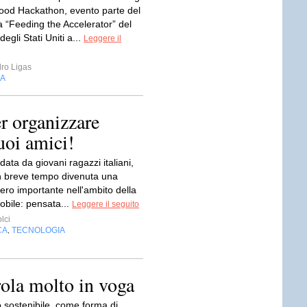
ood Hackathon, evento parte del
“Feeding the Accelerator” del
egli Stati Uniti a...
Leggere il
ro Ligas
IA
er organizzare
tuoi amici!
data da giovani ragazzi italiani,
n breve tempo divenuta una
ero importante nell'ambito della
obile: pensata...
Leggere il seguito
lci
CA
TECNOLOGIA
,
rola molto in voga
o sostenibile, come forma di