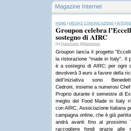
Magazine Internet
HOME
›
MEDIA E COMUNICAZIONE
›
INTERN
Groupon celebra l’Eccell
sostegno di AIRC
Da
Franzrusso
@franzrusso
Groupon lancia il progetto “Eccell
la ristorazione “made in Italy”. Il 
è a sostegno di AIRC: per ogni 
devolverà 3 euro a favore della ri
dell’iniziativa sono Bene
Cedroni, insieme a numerosi Chef 
Proprio durante il semestre di E
meglio del Food Made in Italy ri
con AIRC, Associazione Italiana p
campagna online, che è già partita
andrà avanti fino al prossimo 7
raccogliere fondi grazie alle m