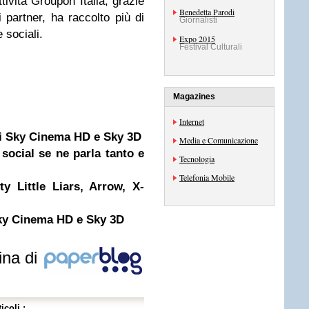
ttività Groupon Italia, grazie
Benedetta Parodi
i partner, ha raccolto più di
Giornalisti
 sociali.
Expo 2015
Festival Culturali
Magazines
Internet
i Sky Cinema HD e Sky 3D
Media e Comunicazione
ocial se ne parla tanto e
Tecnologia
Telefonia Mobile
y Little Liars, Arrow, X-
Sky Cinema HD e Sky 3D
ina di
icoli :