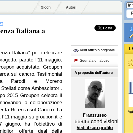
Giochi
Autori
ET
enza Italiana a
L
Vedi articolo originale
enza Italiana” per celebrare
progetto, partito l’11 maggio,
L'
Segnala un abuso
GI
coupon acquistato, Groupon
A proposito dell'autore
cerca sul cancro. Testimonial
detta Parodi e Moreno
Stellati come Ambasciatori.
xpo 2015 Groupon celebra il
nnovando la collaborazione
er la Ricerca sul Cancro. La
Agi
Franzrusso
 l’11 maggio su groupon.it e
66946
condivisioni
 giugno, ha l’obiettivo di
Vedi il suo profilo
igliori offerte deal della