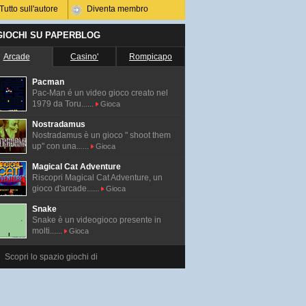
Tutto sull'autore
Diventa membro
 GIOCHI SU PAPERBLOG
Arcade
Casino'
Rompicapo
Pacman
Pac-Man é un video gioco creato nel
1979 da Toru......
Gioca
Nostradamus
Nostradamus è un gioco " shoot them
up" con una......
Gioca
Magical Cat Adventure
Riscopri Magical Cat Adventure, un
gioco d'arcade......
Gioca
Snake
Snake è un videogioco presente in
molti......
Gioca
Scopri lo spazio giochi di