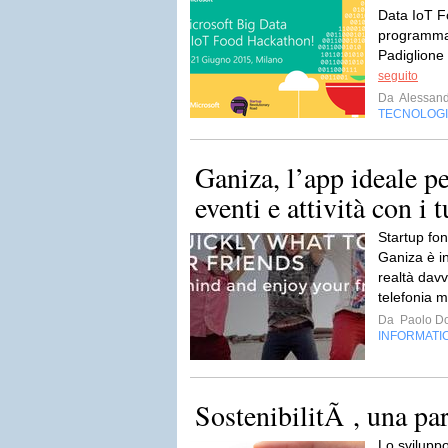
Data IoT F
programma 
Padiglione d
seguito
Da
Alessand
TECNOLOG
Ganiza, l’app ideale p
eventi e attività con i 
Startup fon
Ganiza è i
realtà davv
telefonia m
Da
Paolo Do
INFORMATI
SostenibilitÃ , una pa
Lo svilupp