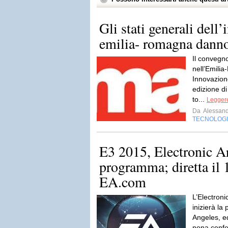
Gli stati generali dell
emilia- romagna danno 
Il convegno
nell’Emili
Innovazion
edizione 
to...
Leggere
Da
Alessand
TECNOLOG
E3 2015, Electronic Ar
programma; diretta il 
EA.com
L’Electron
inizierà la
Angeles, ed
nona confe