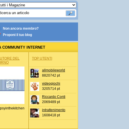
Non ancora membro?
Proponi il tuo blog
A COMMUNITY INTERNET
AUTORE DEL
TOP UTENTI
ORNO
allmobileworld
8820742 pt
videogiochi
3205714 pt
Riccardo Conti
2069489 pt
psyinthekitchen
intrattenimento
1608418 pt