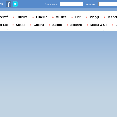
 su
Username
Password
ocietà
Cultura
Cinema
Musica
Libri
Viaggi
Tecnol
er Lei
Sesso
Cucina
Salute
Scienze
Media & Co