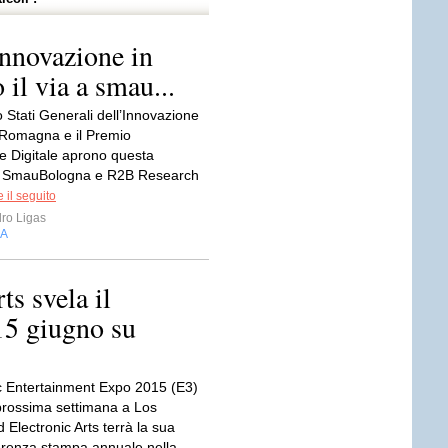
’innovazione in
il via a smau...
 Stati Generali dell’Innovazione
a-Romagna e il Premio
e Digitale aprono questa
di SmauBologna e R2B Research
 il seguito
ro Ligas
IA
ts svela il
15 giugno su
ic Entertainment Expo 2015 (E3)
 prossima settimana a Los
 Electronic Arts terrà la sua
renza stampa annuale nella...