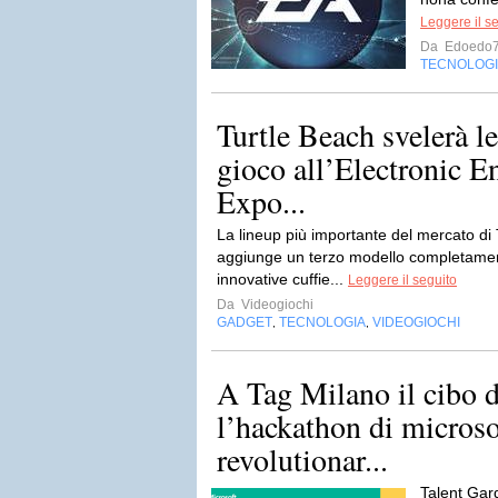
Leggere il s
Da
Edoedo
TECNOLOG
Turtle Beach svelerà le
gioco all’Electronic E
Expo...
La lineup più importante del mercato di 
aggiunge un terzo modello completamen
innovative cuffie...
Leggere il seguito
Da
Videogiochi
GADGET
TECNOLOGIA
VIDEOGIOCHI
,
,
A Tag Milano il cibo d
l’hackathon di microso
revolutionar...
Talent Gard