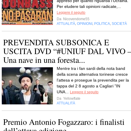
appreso per quanto riguarda l'Ucraina.
Per eludere tali opinioni radicate,...
Leggere il seguito
Da
Nicovendome55
ATTUALITÀ
OPINIONI
POLITICA
SOCIETÀ
,
,
,
PREVENDITA SUBSONICA E
USCITA DVD “#UNIUF DAL VIVO 
Una nave in una foresta...
Mentre tra i fan sardi della nota band
della scena alternativa torinese cresce
l'attesa e prosegue la prevendita per la
tappa del 2 8 agosto a Cagliari "IN
UNA...
Leggere il seguito
Da
Yellowflate
ATTUALITÀ
Premio Antonio Fogazzaro: i finalisti
dell’ottava edizione