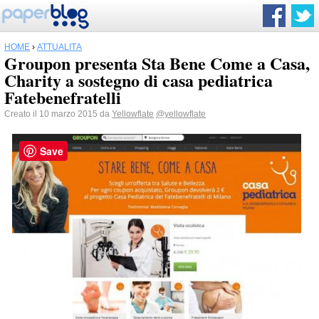
HOME
›
ATTUALITÀ
Groupon presenta Sta Bene Come a Casa,
Charity a sostegno di casa pediatrica
Fatebenefratelli
Creato il 10 marzo 2015 da
Yellowflate
@yellowflate
Save