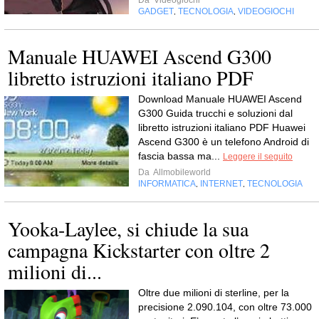
Da
Videogiochi
GADGET
TECNOLOGIA
VIDEOGIOCHI
,
,
Manuale HUAWEI Ascend G300
libretto istruzioni italiano PDF
Download Manuale HUAWEI Ascend
G300 Guida trucchi e soluzioni dal
libretto istruzioni italiano PDF Huawei
Ascend G300 è un telefono Android di
fascia bassa ma...
Leggere il seguito
Da
Allmobileworld
INFORMATICA
INTERNET
TECNOLOGIA
,
,
Yooka-Laylee, si chiude la sua
campagna Kickstarter con oltre 2
milioni di...
Oltre due milioni di sterline, per la
precisione 2.090.104, con oltre 73.000