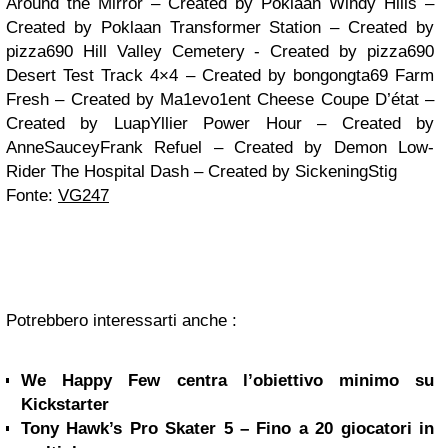
Around the Mirror – Created by Poklaan
Windy Hills –
Created by Poklaan
Transformer Station – Created by
pizza690
Hill Valley Cemetery - Created by pizza690
Desert Test Track 4×4 – Created by bongongta69
Farm
Fresh – Created by Ma1evo1ent Cheese
Coupe D’état –
Created by LuapYllier
Power Hour – Created by
AnneSauceyFrank
Refuel – Created by Demon Low-
Rider
The Hospital Dash – Created by SickeningStig
Fonte:
VG247
Potrebbero interessarti anche :
We Happy Few centra l’obiettivo minimo su
Kickstarter
Tony Hawk’s Pro Skater 5 – Fino a 20 giocatori in