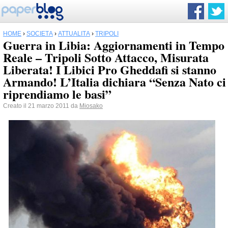
HOME
›
SOCIETÀ
›
ATTUALITÀ
›
TRIPOLI
Guerra in Libia: Aggiornamenti in Tempo
Reale – Tripoli Sotto Attacco, Misurata
Liberata! I Libici Pro Gheddafi si stanno
Armando! L’Italia dichiara “Senza Nato ci
riprendiamo le basi”
Creato il 21 marzo 2011 da
Miosako