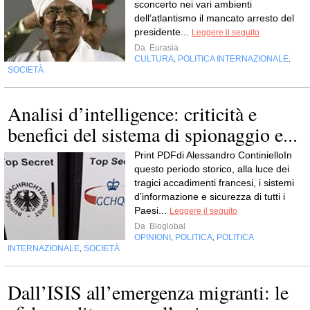
sconcerto nei vari ambienti
dell’atlantismo il mancato arresto del
presidente...
Leggere il seguito
Da
Eurasia
CULTURA
POLITICA INTERNAZIONALE
,
,
SOCIETÀ
Analisi d’intelligence: criticità e
benefici del sistema di spionaggio e...
Print PDFdi Alessandro ContinielloIn
questo periodo storico, alla luce dei
tragici accadimenti francesi, i sistemi
d’informazione e sicurezza di tutti i
Paesi...
Leggere il seguito
Da
Bloglobal
OPINIONI
POLITICA
POLITICA
,
,
INTERNAZIONALE
SOCIETÀ
,
Dall’ISIS all’emergenza migranti: le