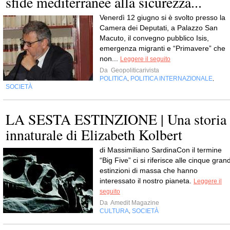
sfide mediterranee alla sicurezza...
Venerdì 12 giugno si è svolto presso la
Camera dei Deputati, a Palazzo San
Macuto, il convegno pubblico Isis,
emergenza migranti e “Primavere” che
non...
Leggere il seguito
Da
Geopoliticarivista
POLITICA
POLITICA INTERNAZIONALE
,
,
SOCIETÀ
LA SESTA ESTINZIONE | Una storia
innaturale di Elizabeth Kolbert
di Massimiliano SardinaCon il termine
“Big Five” ci si riferisce alle cinque grand
estinzioni di massa che hanno
interessato il nostro pianeta.
Leggere il
seguito
Da
Amedit Magazine
CULTURA
SOCIETÀ
,