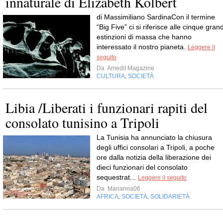
innaturale di Elizabeth Kolbert
di Massimiliano SardinaCon il termine
“Big Five” ci si riferisce alle cinque grand
estinzioni di massa che hanno
interessato il nostro pianeta.
Leggere il
seguito
Da
Amedit Magazine
CULTURA
SOCIETÀ
,
Libia /Liberati i funzionari rapiti del
consolato tunisino a Tripoli
La Tunisia ha annunciato la chiusura
degli uffici consolari a Tripoli, a poche
ore dalla notizia della liberazione dei
dieci funzionari del consolato
sequestrat...
Leggere il seguito
Da
Marianna06
AFRICA
SOCIETÀ
SOLIDARIETÀ
,
,