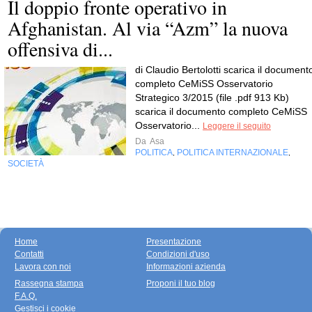
Il doppio fronte operativo in
Afghanistan. Al via “Azm” la nuova
offensiva di...
di Claudio Bertolotti scarica il document
completo CeMiSS Osservatorio
Strategico 3/2015 (file .pdf 913 Kb)
scarica il documento completo CeMiSS
Osservatorio...
Leggere il seguito
Da
Asa
POLITICA
POLITICA INTERNAZIONALE
,
,
SOCIETÀ
Home
Presentazione
Contatti
Condizioni d'uso
Lavora con noi
Informazioni azienda
Rassegna stampa
Proponi il tuo blog
F.A.Q.
Gestisci i cookie