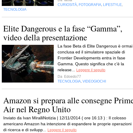
Da
Iaota
CURIOSITÀ
FOTOGRAFIA
LIFESTYLE
,
,
,
TECNOLOGIA
Elite Dangerous e la fase “Gamma”,
video della presentazione
La fase Beta di Elite Dangerous è ormai
conclusa ed il simulatore spaziale di
Frontier Developments entra in fase
Gamma. Questo significa che c’è la
release...
Leggere il seguito
Da
Edoedo77
TECNOLOGIA
VIDEOGIOCHI
,
Amazon si prepara alle consegne Prim
Air nel Regno Unito
Inviato da Ivan MiralliNotizia | 12/11/2014 ( ore 16:13 ) : Il colosso
americano Amazon ha intenzione di espandere le proprie operazioni
di ricerca e di svilupp...
Leggere il seguito