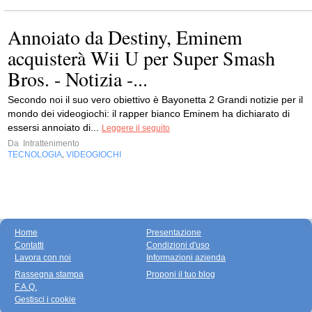
Annoiato da Destiny, Eminem
acquisterà Wii U per Super Smash
Bros. - Notizia -...
Secondo noi il suo vero obiettivo è Bayonetta 2 Grandi notizie per il
mondo dei videogiochi: il rapper bianco Eminem ha dichiarato di
essersi annoiato di...
Leggere il seguito
Da
Intrattenimento
TECNOLOGIA
VIDEOGIOCHI
,
Home
Presentazione
Contatti
Condizioni d'uso
Lavora con noi
Informazioni azienda
Rassegna stampa
Proponi il tuo blog
F.A.Q.
Gestisci i cookie