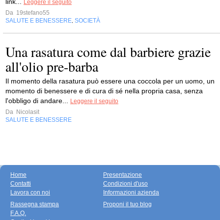
link...
Leggere il seguito
Da
19stefano55
SALUTE E BENESSERE
SOCIETÀ
,
Una rasatura come dal barbiere grazie
all'olio pre-barba
Il momento della rasatura può essere una coccola per un uomo, un
momento di benessere e di cura di sé nella propria casa, senza
l'obbligo di andare...
Leggere il seguito
Da
Nicolasit
SALUTE E BENESSERE
Home
Presentazione
Contatti
Condizioni d'uso
Lavora con noi
Informazioni azienda
Rassegna stampa
Proponi il tuo blog
F.A.Q.