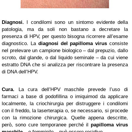
Diagnosi.
I condilomi sono un sintomo evidente della
patologia, ma da soli non bastano a decretare la
presenza di HPV, per questo bisogna ricorrere all’esame
diagnostico. La
diagnosi del papilloma virus
consiste
nel prelevare un campione biologico – dal prepuzio, dallo
scroto, dal glande, o dal liquido seminale – da cui viene
estratto DNA che si analizza per riscontrare la presenza
di DNA dell’HPV.
Cura.
La cura dell’HPV maschile prevede l’uso di
farmaci a base di podofillina o imiquimod da applicare
localmente, la criochirurgia per distruggere i condilomi
con il freddo, la laserterapia o, se necessario, si procede
con la rimozione chirurgica. Quelle appena descritte,
però, sono cure temporanee perché il
papilloma virus
maschile
– e femminile – può essere recidivo.