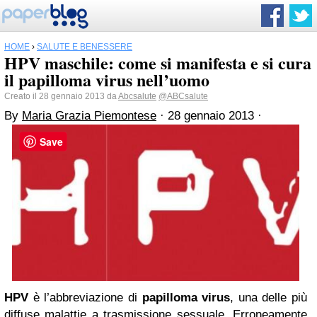
HOME
›
SALUTE E BENESSERE
HPV maschile: come si manifesta e si cura
il papilloma virus nell’uomo
Creato il 28 gennaio 2013 da
Abcsalute
@ABCsalute
By
Maria Grazia Piemontese
·
28 gennaio 2013
·
Save
HPV
è l’abbreviazione di
papilloma virus
, una delle più
diffuse malattie a trasmissione sessuale. Erroneamente