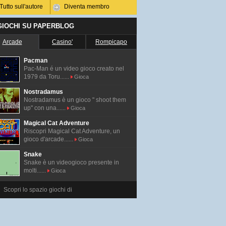
Tutto sull'autore
Diventa membro
 GIOCHI SU PAPERBLOG
Arcade
Casino'
Rompicapo
Pacman
Pac-Man é un video gioco creato nel
1979 da Toru......
Gioca
Nostradamus
Nostradamus è un gioco " shoot them
up" con una......
Gioca
Magical Cat Adventure
Riscopri Magical Cat Adventure, un
gioco d'arcade......
Gioca
Snake
Snake è un videogioco presente in
molti......
Gioca
Scopri lo spazio giochi di