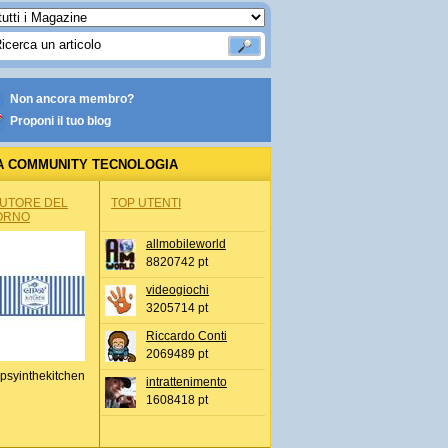
Non ancora membro?
Proponi il tuo blog
A COMMUNITY TECNOLOGIA
AUTORE DEL
TOP UTENTI
ORNO
allmobileworld
8820742 pt
videogiochi
3205714 pt
Riccardo Conti
2069489 pt
psyinthekitchen
intrattenimento
1608418 pt