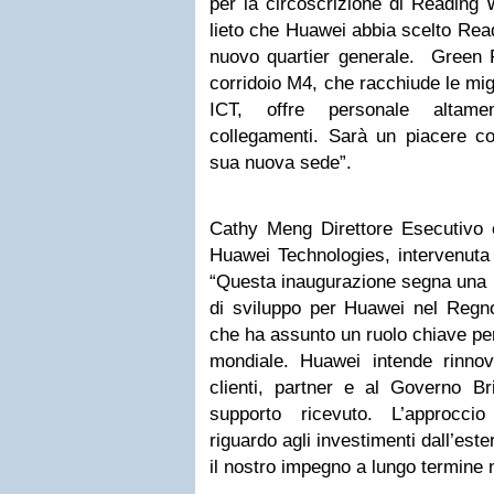
per la circoscrizione di Reading 
lieto che Huawei abbia scelto Rea
nuovo quartier generale. Green P
corridoio M4, che racchiude le mig
ICT, offre personale altamen
collegamenti. Sarà un piacere co
sua nuova sede”.
Cathy Meng Direttore Esecutivo e
Huawei Technologies, intervenuta
“Questa inaugurazione segna una 
di sviluppo per Huawei nel Regno
che ha assunto un ruolo chiave per 
mondiale. Huawei intende rinnova
clienti, partner e al Governo Bri
supporto ricevuto. L’approccio 
riguardo agli investimenti dall’est
il nostro impegno a lungo termine 