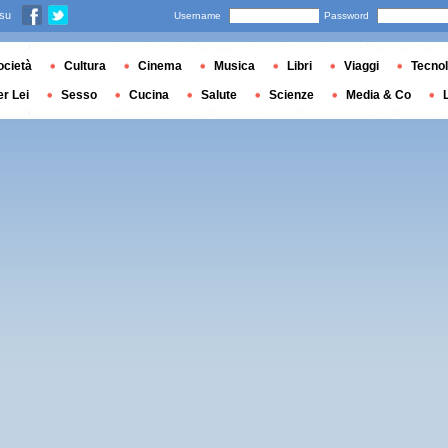
 su
Username
Password
ocietà
Cultura
Cinema
Musica
Libri
Viaggi
Tecnol
er Lei
Sesso
Cucina
Salute
Scienze
Media & Co