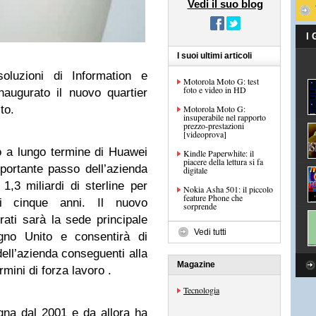
Vedi il suo blog
I
I suoi ultimi articoli
oluzioni di Information e
Motorola Moto G: test
foto e video in HD
augurato il nuovo quartier
to.
Motorola Moto G:
insuperabile nel rapporto
prezzo-prestazioni
[videoprova]
 a lungo termine di Huawei
Kindle Paperwhite: il
piacere della lettura si fa
portante passo dell’azienda
digitale
 1,3 miliardi di sterline per
Nokia Asha 501: il piccolo
feature Phone che
mi cinque anni. Il nuovo
sorprende
ati sarà la sede principale
Vedi tutti
egno Unito e consentirà di
dell’azienda conseguenti alla
Magazine
rmini di forza lavoro .
Tecnologia
na dal 2001 e da allora ha