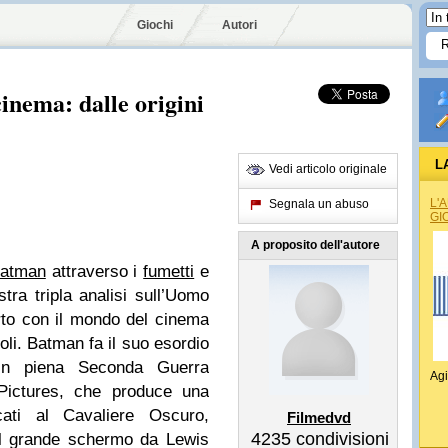
Giochi
Autori
cinema: dalle origini
L
Vedi articolo originale
L'
Segnala un abuso
GI
A proposito dell'autore
atman
attraverso i
fumetti
e
tra tripla analisi sull’Uomo
orto con il mondo del cinema
oli. Batman fa il suo esordio
in piena Seconda Guerra
Agi
 Pictures, che produce una
cati al Cavaliere Oscuro,
Filmedvd
4235
condivisioni
sul grande schermo da Lewis