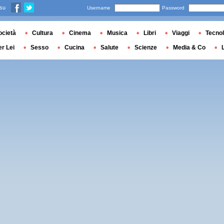
 su
Username
Password
ocietà
Cultura
Cinema
Musica
Libri
Viaggi
Tecnol
er Lei
Sesso
Cucina
Salute
Scienze
Media & Co