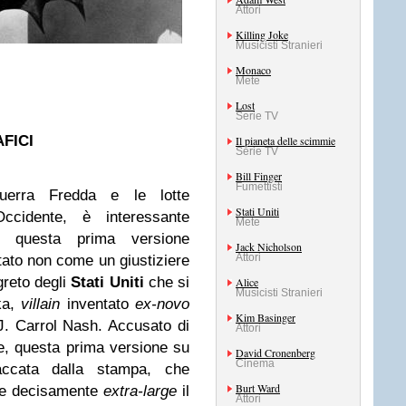
Attori
Killing Joke
Musicisti Stranieri
Monaco
Mete
Lost
Serie TV
FICI
Il pianeta delle scimmie
Serie TV
Bill Finger
Fumettisti
uerra Fredda e le lotte
Stati Uniti
ccidente, è interessante
Mete
n questa prima versione
Jack Nicholson
Attori
ato non come un giustiziere
greto degli
Stati Uniti
che si
Alice
Musicisti Stranieri
ka,
villain
inventato
ex-novo
Kim Basinger
 J. Carrol Nash. Accusato di
Attori
le, questa prima versione su
David Cronenberg
Cinema
taccata dalla stampa, che
Burt Ward
le e decisamente
extra-large
il
Attori