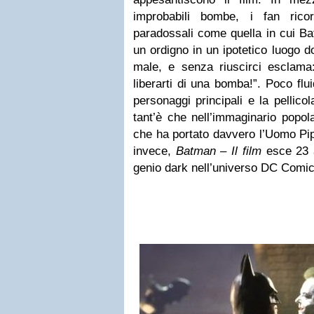
improbabili bombe, i fan ric
paradossali come quella in cui Ba
un ordigno in un ipotetico luogo 
male, e senza riuscirci esclama:
liberarti di una bomba!”. Poco flu
personaggi principali e la pellico
tant’è che nell’immaginario popo
che ha portato davvero l’Uomo Pipi
invece,
Batman – Il film
esce 23 a
genio dark nell’universo DC Comic