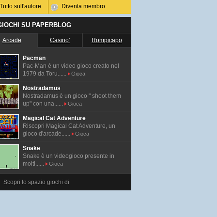
Tutto sull'autore
Diventa membro
 GIOCHI SU PAPERBLOG
Arcade
Casino'
Rompicapo
Pacman
Pac-Man é un video gioco creato nel
1979 da Toru......
Gioca
Nostradamus
Nostradamus è un gioco " shoot them
up" con una......
Gioca
Magical Cat Adventure
Riscopri Magical Cat Adventure, un
gioco d'arcade......
Gioca
Snake
Snake è un videogioco presente in
molti......
Gioca
Scopri lo spazio giochi di