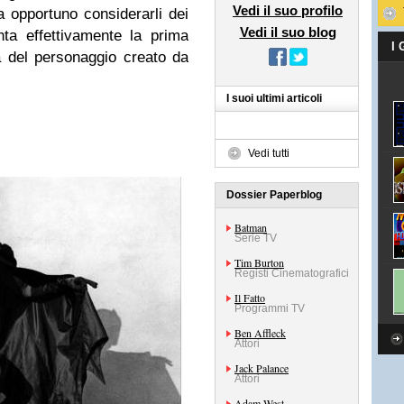
Vedi il suo profilo
a opportuno considerarli dei
Vedi il suo blog
nta effettivamente la prima
I
a del personaggio creato da
I suoi ultimi articoli
Vedi tutti
Dossier Paperblog
Batman
Serie TV
Tim Burton
Registi Cinematografici
Il Fatto
Programmi TV
Ben Affleck
Attori
Jack Palance
Attori
Adam West