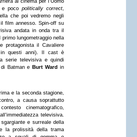
rriera al cinema per l’Uomo
ta e poco
politically correct
,
ella che poi vedremo negli
 il film annesso. Spin-off su
isiva andata in onda tra il
l primo lungometraggio nella
 protagonista il Cavaliere
in questi anni). Il cast è
a serie televisiva e quindi
 di Batman e
Burt Ward
in
prima e la seconda stagione,
contro, a causa soprattutto
contesto cinematografico,
all’immediatezza televisiva.
, sgargiante e surreale della
e la prolissità della trama
ezzo a squali di gomma e