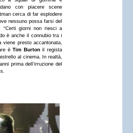
ordano con piacere scene
tman cerca di far esplodere
dove nessuno possa farsi del
 “Certi giorni non riesci a
ido è anche il connubio tra i
la viene presto accantonata,
lare è
Tim Burton
il regista
strello al cinema. In realtà,
nni prima dell’irruzione del
s.