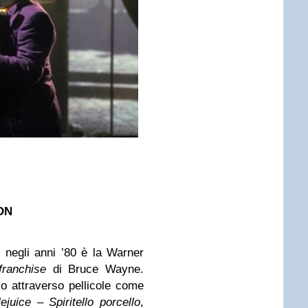
ON
negli anni ’80 è la Warner
franchise
di Bruce Wayne.
 attraverso pellicole come
ejuice – Spiritello porcello
,