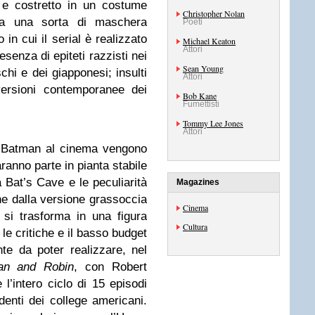
 e costretto in un costume
Christopher Nolan
da una sorta di maschera
Poeti
 in cui il serial è realizzato
Michael Keaton
Attori
esenza di epiteti razzisti nei
Sean Young
chi e dei giapponesi; insulti
Attori
versioni contemporanee dei
Bob Kane
Fumettisti
Tommy Lee Jones
Attori
i Batman al cinema vengono
aranno parte in pianta stabile
 Bat’s Cave e le peculiarità
Magazines
he dalla versione grassoccia
Cinema
 si trasforma in una figura
Cultura
 le critiche e il basso budget
nte da poter realizzare, nel
an and Robin
, con Robert
’intero ciclo di 15 episodi
denti dei college americani.