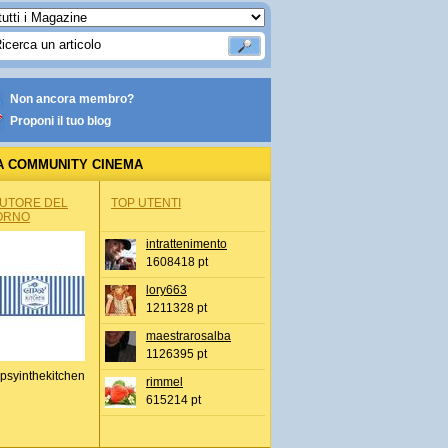
Non ancora membro?
Proponi il tuo blog
A COMMUNITY CINEMA
AUTORE DEL
TOP UTENTI
ORNO
intrattenimento
1608418 pt
lory663
1211328 pt
maestrarosalba
1126395 pt
psyinthekitchen
rimmel
615214 pt