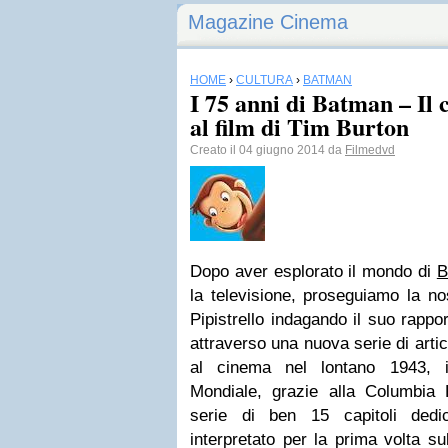
Magazine Cinema
HOME
›
CULTURA
›
BATMAN
I 75 anni di Batman – Il 
al film di Tim Burton
Creato il 04 giugno 2014 da
Filmedvd
Dopo aver esplorato il mondo di
B
la televisione, proseguiamo la nos
Pipistrello indagando il suo rapp
attraverso una nuova serie di artic
al cinema nel lontano 1943, 
Mondiale, grazie alla Columbia
serie di ben 15 capitoli dedi
interpretato per la prima volta 