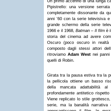
Un primo accenno di una lunga ca
Pipistrello: una versione serra
completamente dissonante da qu
anni ’60 con la serie televisiva e
grande schermo della serie telev
1966 e il 1968,
Batman – Il film
è i
storia del cinema ad avere come
Oscuro (poco oscuro in realtà 
composto dagli stessi attori dell
ritroviamo
Adam West
nei panni
quelli di Robin.
Girata tra la pausa estiva tra la 
la pellicola ottiene un basso ris
della mancata adattabilità al 
profondamente antitetico rispetto 
Viene replicato lo stile grottesco
serie, ma la banalità narrativa 
appesantiscono il film. In m