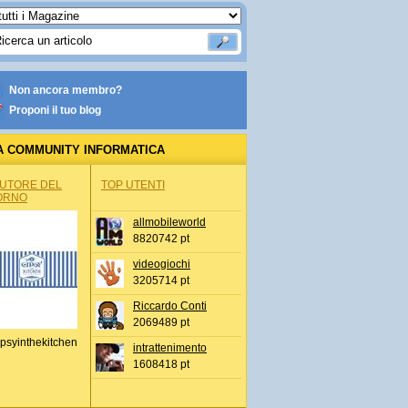
Non ancora membro?
Proponi il tuo blog
A COMMUNITY INFORMATICA
AUTORE DEL
TOP UTENTI
ORNO
allmobileworld
8820742 pt
videogiochi
3205714 pt
Riccardo Conti
2069489 pt
psyinthekitchen
intrattenimento
1608418 pt