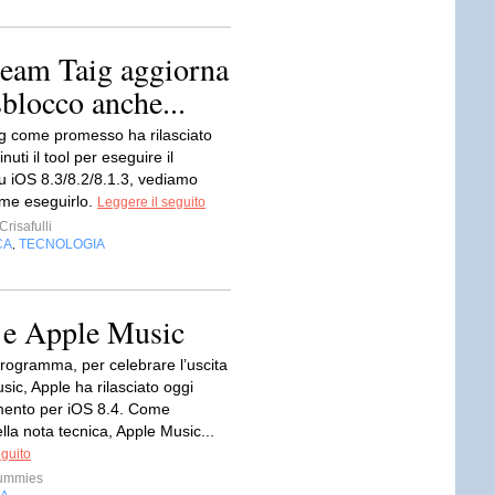
 team Taig aggiorna
sblocco anche...
ig come promesso ha rilasciato
uti il tool per eseguire il
su iOS 8.3/8.2/8.1.3, vediamo
me eseguirlo.
Leggere il seguito
risafulli
CA
TECNOLOGIA
,
4 e Apple Music
ogramma, per celebrare l’uscita
sic, Apple ha rilasciato oggi
mento per iOS 8.4. Come
ella nota tecnica, Apple Music...
eguito
ummies