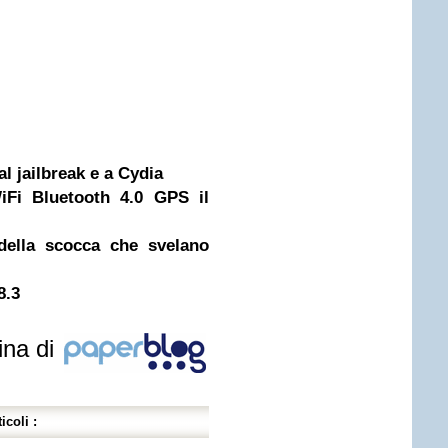
l jailbreak e a Cydia
Fi Bluetooth 4.0 GPS il
della scocca che svelano
8.3
ina di
icoli :