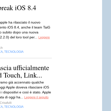
lbreak iOS 8.4
ple ha rilasciato il nuovo
nto iOS 8.4, anche il team TaiG
ato subito dopo una nuova
2.2.0) del loro tool per...
Leggere
ch
CA
TECNOLOGIA
,
scia ufficialmente
d Touch, Link...
amo già accennato qualche
oggi Apple doveva rilasciare iOS
i i dispositivi e così è stato. Apple
ata di oggi ha...
Leggere il seguito
risafulli
CA
TECNOLOGIA
,