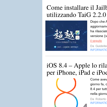
Come installare il Jai
utilizzando TaiG 2.2.0
Dopo che Ap
aggiorname
ha rilasci
versione (v
il seguito
Da
Guideite
INFORMATI
iOS 8.4 – Apple lo rila
per iPhone, iPad e iPo
Come avev
giorno fa, 
8.4 per tutt
nella giorn
Da
Roberto C
INFORMATI