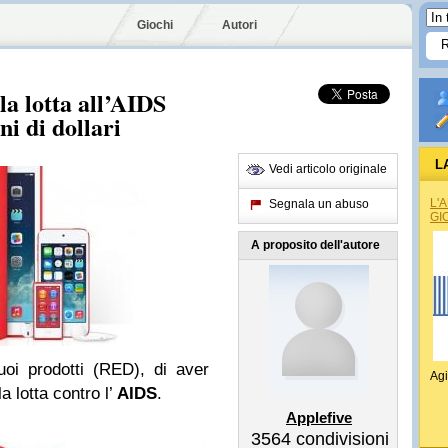
Giochi
Autori
la lotta all’AIDS
i di dollari
L
Vedi articolo originale
L'
Segnala un abuso
GI
A proposito dell'autore
oi prodotti (RED), di aver
Agi
la lotta contro l’
AIDS
.
Applefive
3564
condivisioni