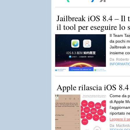
Jailbreak iOS 8.4 – Il
il tool per eseguire lo 
Il Team Ta
da pochi min
Jailbreak 
insieme co
Da
Roberto C
INFORMATI
Apple rilascia iOS 8.
Come da pr
di Apple Mu
l’aggiorna
riportato n
Leggere il s
Da
Macford