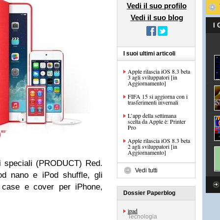
Vedi il suo profilo
Vedi il suo blog
I
I suoi ultimi articoli
Apple rilascia iOS 8.3 beta
3 agli sviluppatori [in
Aggiornamento]
FIFA 15 si aggiorna con i
trasferimenti invernali
L’app della settimana
scelta da Apple è: Printer
Pro
Apple rilascia iOS 8.3 beta
2 agli sviluppatori [in
Aggiornamento]
di speciali (PRODUCT) Red.
Vedi tutti
d nano e iPod shuffle, gli
a case e cover per iPhone,
Dossier Paperblog
ipad
Tecnologia