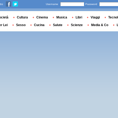
 su
Username
Password
ocietà
Cultura
Cinema
Musica
Libri
Viaggi
Tecnol
er Lei
Sesso
Cucina
Salute
Scienze
Media & Co