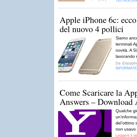
TECNOLOG
Apple iPhone 6c: ecco 
del nuovo 4 pollici
Siamo anco
terminali A
novità. A Si
lavorando 
Da
Enjoyph
INFORMATI
Come Scaricare la Ap
Answers – Download
Qualche gi
un’informa
del’ottimo 
non usavo 
Leggere il s