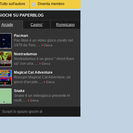
Tutto sull'autore
Diventa membro
 GIOCHI SU PAPERBLOG
Arcade
Casino'
Rompicapo
Pacman
Pac-Man é un video gioco creato nel
1979 da Toru......
Gioca
Nostradamus
Nostradamus è un gioco " shoot them
up" con una......
Gioca
Magical Cat Adventure
Riscopri Magical Cat Adventure, un
gioco d'arcade......
Gioca
Snake
Snake è un videogioco presente in
molti......
Gioca
Scopri lo spazio giochi di