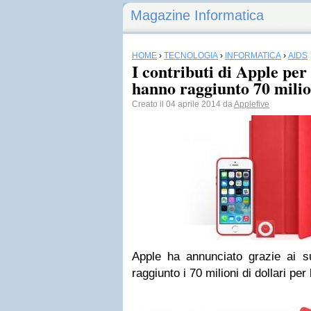
Magazine Informatica
HOME
›
TECNOLOGIA
›
INFORMATICA
›
AIDS
I contributi di Apple per 
hanno raggiunto 70 milion
Creato il 04 aprile 2014 da
Applefive
Apple ha annunciato grazie ai su
raggiunto i 70 milioni di dollari per 