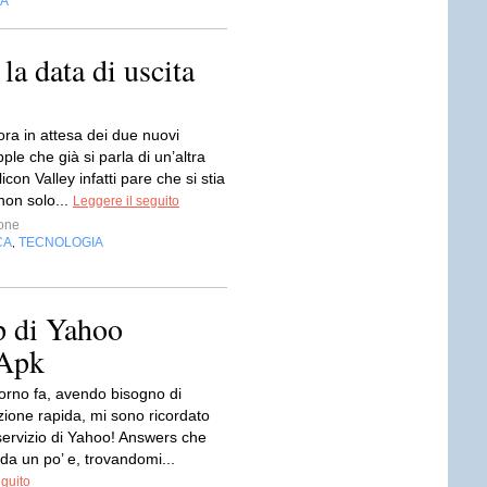
IA
la data di uscita
ra in attesa dei due nuovi
pple che già si parla di un’altra
licon Valley infatti pare che si stia
non solo...
Leggere il seguito
one
CA
TECNOLOGIA
,
p di Yahoo
 Apk
orno fa, avendo bisogno di
zione rapida, mi sono ricordato
servizio di Yahoo! Answers che
da un po’ e, trovandomi...
eguito