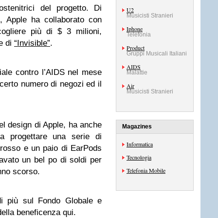
tenitrici del progetto. Di
U2
Musicisti Stranieri
, Apple ha collaborato con
Iphone
gliere più di $ 3 milioni,
Telefonia
e di
“Invisible”
.
Product
Gruppi Musicali Italiani
AIDS
iale contro l’AIDS nel mese
Malattie
certo numero di negozi ed il
Air
Musicisti Stranieri
el design di Apple, ha anche
Magazines
 a progettare una serie di
Informatica
rosso e un paio di EarPods
Tecnologia
vato un bel po di soldi per
Telefonia Mobile
anno scorso.
di più sul Fondo Globale e
 della beneficenza qui.