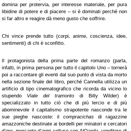
domina per protervia, per interesse materiale, per pura
libidine di potere e di piacere – si è dominati perché non
si far altro e reagire dà meno gusto che soffrire.
Chi vince prende tutto (corpi, anime, coscienza, idee,
sentimenti) di chi è sconfitto.
Il protagonista della prima parte del romanzo (parla,
infatti, in prima persona per tutto il capitolo Uno – tornerà
poi a raccontare gli eventi dal suo punto di vista da morto
nella sezione finale del libro, perché Cannella utilizza un
artificio di tipo cinematografico che ricorda da vicino lo
stupendo
Viale del tramonto
di Billy Wilder) è
specializzato in tutto ciò che di più lercio e di più
abominevole il capitalismo strapotente nasconde tra le
sue pieghe nascoste: il
compracichas
di ragazzine
amazzoniche destinate ai bordelli per minatori e cercatori
d’oro, mercante d’armi colluso con AlQaeda, venditore di