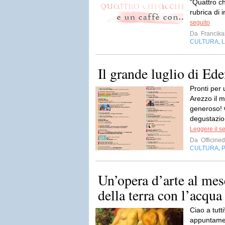
"Quattro ch
rubrica di i
seguito
Da
Francika
CULTURA
L
,
Il grande luglio di Ed
Pronti per
Arezzo il m
generoso! 
degustazion
Leggere il s
Da
Officined
CULTURA
,
Un’opera d’arte al mes
della terra con l’acqua
Ciao a tutt
appuntamen