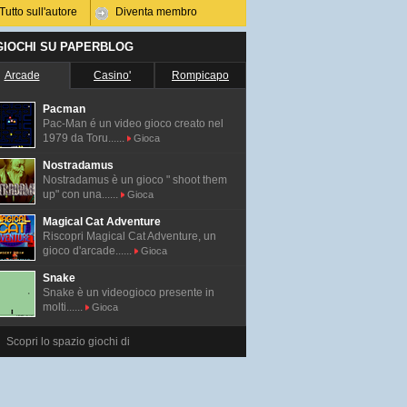
Tutto sull'autore
Diventa membro
 GIOCHI SU PAPERBLOG
Arcade
Casino'
Rompicapo
Pacman
Pac-Man é un video gioco creato nel
1979 da Toru......
Gioca
Nostradamus
Nostradamus è un gioco " shoot them
up" con una......
Gioca
Magical Cat Adventure
Riscopri Magical Cat Adventure, un
gioco d'arcade......
Gioca
Snake
Snake è un videogioco presente in
molti......
Gioca
Scopri lo spazio giochi di