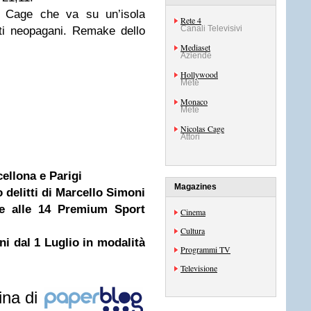
s Cage che va su un’isola
Rete 4
Canali Televisivi
iti neopagani. Remake dello
Mediaset
Aziende
Hollywood
Mete
Monaco
Mete
Nicolas Cage
Attori
cellona e Parigi
Magazines
 delitti di Marcello Simoni
de alle 14 Premium Sport
Cinema
Cultura
ni dal 1 Luglio in modalità
Programmi TV
Televisione
ina di