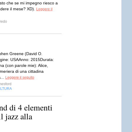
isto che se mi impegno riesco a
adere il mese? XD).
Leggere il
fredo
phen Greene (David O.
igine: USAAnno: 2015Durata:
a (con parole mie): Alice,
meriera di una cittadina
a...
Leggere il seguito
mesford
LTURA
d di 4 elementi
l jazz alla