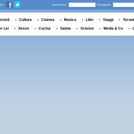
 su
Username
Password
ocietà
Cultura
Cinema
Musica
Libri
Viaggi
Tecnol
er Lei
Sesso
Cucina
Salute
Scienze
Media & Co