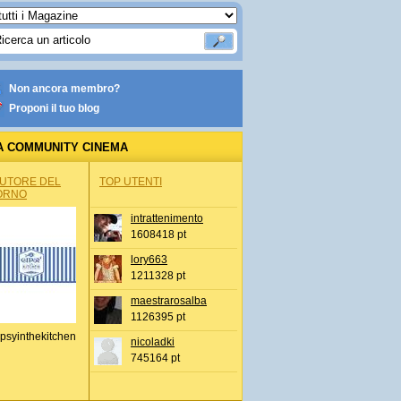
Non ancora membro?
Proponi il tuo blog
A COMMUNITY CINEMA
AUTORE DEL
TOP UTENTI
ORNO
intrattenimento
1608418 pt
lory663
1211328 pt
maestrarosalba
1126395 pt
psyinthekitchen
nicoladki
745164 pt