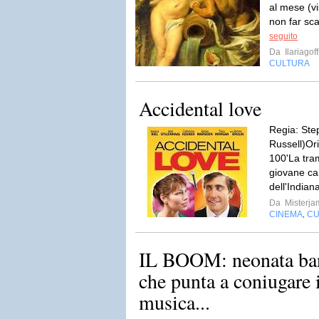
al mese (v
non far sc
seguito
Da
Ilariagof
CULTURA
Accidental love
Regia: Ste
Russell)Or
100'La tram
giovane ca
dell'Indian
Da
Misterja
CINEMA
CU
,
IL BOOM: neonata ban
che punta a coniugare i
musica...