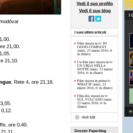
Vedi il suo profilo
Vedi il suo blog
I
Almodóvar
I suoi ultimi articoli
21,00.
Film stasera in tv: IN
ore 21,00.
GOOD COMPANY
(merc. 23 marzo 2016, tv
1,05.
in chiaro)
re 21,10.
Un film raro stasera in tv:
UN URLO NELLA
NOTTE (merc. 23 marzo
2016, tv in chiaro)
Film stasera in prima tv:
angue
, Rete 4, ore 21,18.
WHAT IF (merc. 23
marzo 2016, tv in chiaro)
Film-doc stasera in tv:
SUL VULCANO (merc.
23 marzo 2016, tv in
23,55.
chiaro)
 0,12.
Vedi tutti
ffe, ore 0,40.
Dossier Paperblog
 21,11.