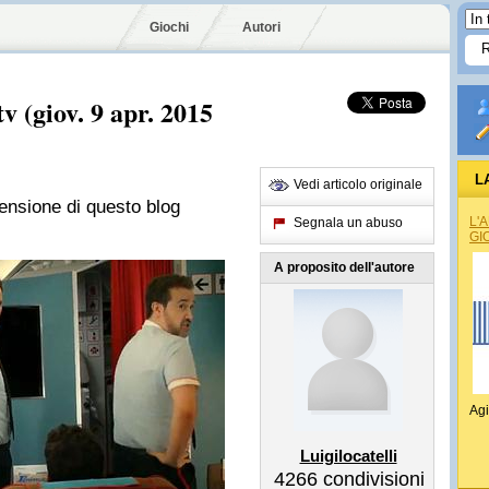
Giochi
Autori
tv (giov. 9 apr. 2015
L
Vedi articolo originale
censione di questo blog
L'
Segnala un abuso
GI
A proposito dell'autore
Agi
Luigilocatelli
4266
condivisioni