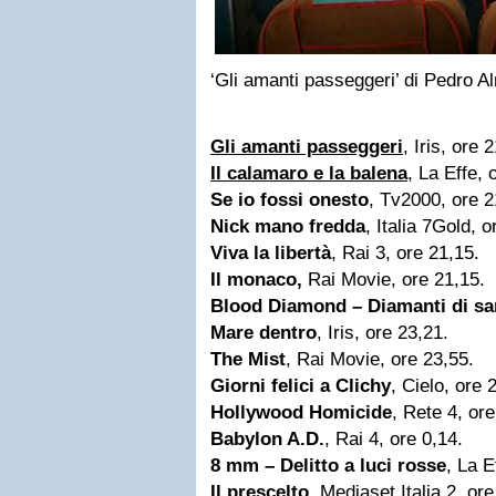
‘Gli amanti passeggeri’ di Pedro 
Gli amanti passeggeri
, Iris, ore 
Il calamaro e la balena
, La Effe, 
Se io fossi onesto
, Tv2000, ore 2
Nick mano fredda
, Italia 7Gold, o
Viva la libertà
, Rai 3, ore 21,15.
Il monaco,
Rai Movie, ore 21,15.
Blood Diamond – Diamanti di s
Mare dentro
, Iris, ore 23,21.
The Mist
, Rai Movie, ore 23,55.
Giorni felici a Clichy
, Cielo, ore 
Hollywood Homicide
, Rete 4, ore
Babylon A.D.
, Rai 4, ore 0,14.
8 mm – Delitto a luci rosse
, La E
Il prescelto
, Mediaset Italia 2, ore