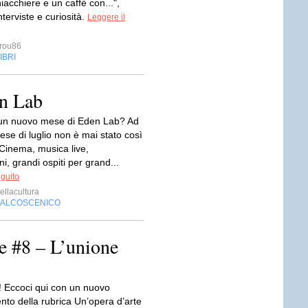
iacchiere e un caffè con...",
nterviste e curiosità.
Leggere il
rou86
IBRI
en Lab
 un nuovo mese di Eden Lab? Ad
ese di luglio non è mai stato così
Cinema, musica live,
i, grandi ospiti per grand...
eguito
ellacultura
PALCOSCENICO
e #8 – L’unione
i! Eccoci qui con un nuovo
to della rubrica Un’opera d’arte