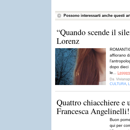
Possono interessarti anche questi art
“Quando scende il sile
Lorenz
ROMANTIC 
affiorano 
l’antropol
dopo dieci 
le...
Leggere
Da
Vivianap
CULTURA
L
,
Quattro chiacchiere e u
Francesca Angelinelli!
Buon pomeri
qui per co