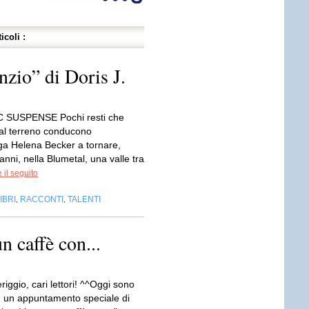
icoli :
nzio” di Doris J.
SUSPENSE Pochi resti che
dal terreno conducono
oga Helena Becker a tornare,
anni, nella Blumetal, una valle tra
 il seguito
IBRI
RACCONTI
TALENTI
,
,
n caffè con...
ggio, cari lettori! ^^Oggi sono
n un appuntamento speciale di