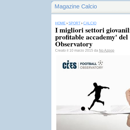
Magazine Calcio
HOME
›
SPORT
›
CALCIO
I migliori settori giovan
profitable accademy' del
Observatory
Creato il 10 marzo 2015 da
No Azpop