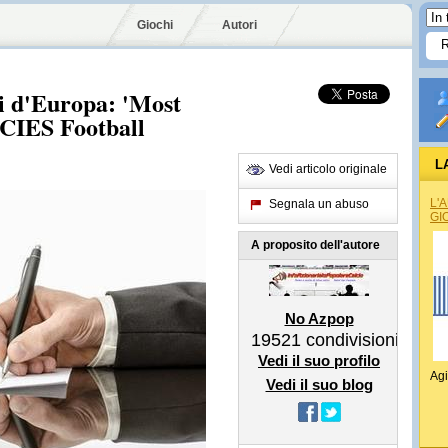
Giochi
Autori
ili d'Europa: 'Most
 CIES Football
L
Vedi articolo originale
L'
Segnala un abuso
GI
A proposito dell'autore
No Azpop
19521
condivisioni
Vedi il suo profilo
Agi
Vedi il suo blog