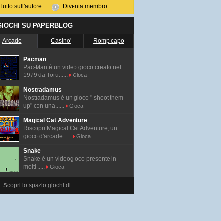
Tutto sull'autore
Diventa membro
 GIOCHI SU PAPERBLOG
Arcade
Casino'
Rompicapo
Pacman
Pac-Man é un video gioco creato nel
1979 da Toru......
Gioca
Nostradamus
Nostradamus è un gioco " shoot them
up" con una......
Gioca
Magical Cat Adventure
Riscopri Magical Cat Adventure, un
gioco d'arcade......
Gioca
Snake
Snake è un videogioco presente in
molti......
Gioca
Scopri lo spazio giochi di