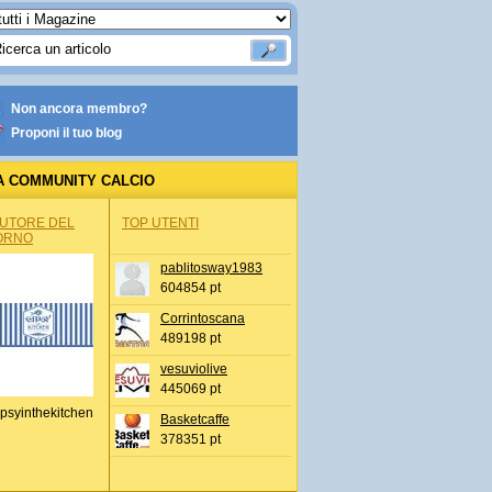
Non ancora membro?
Proponi il tuo blog
A COMMUNITY CALCIO
AUTORE DEL
TOP UTENTI
ORNO
pablitosway1983
604854 pt
Corrintoscana
489198 pt
vesuviolive
445069 pt
psyinthekitchen
Basketcaffe
378351 pt