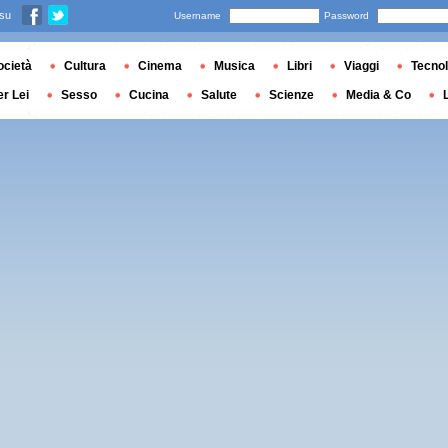
 su
Username
Password
ocietà
Cultura
Cinema
Musica
Libri
Viaggi
Tecnol
er Lei
Sesso
Cucina
Salute
Scienze
Media & Co