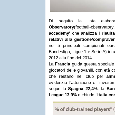
Di seguito la lista elabo
Observatory
(
football-observator
accademy'
che analizza i
risult
relativi alla gestione/compraven
nei 5 principali campionati eur
Bundesliga, Ligue 1 e Serie A) in 
2012 alla fine del 2014.
La
Francia
guida questa speciale 
giocatori delle giovanili, con età 
che restano nel club per
alm
evidenzia l'attenzione e l'investi
segue la
Spagna 22,4%
, la
Bun
League 13,9%
e chiude l'
Italia co