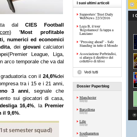
I suoi ultimi articoli
Supporters' Trust Daily
I
WebNews 22/3/2016
rata dal
CIES Football
Lega B, il tour
'Regoliamoci' fa tappa a
y.com
)
'Most profitable
Lanciano
ati, numerici ed economici
"Pressing ahead" - Safe
Standing in tutto il Mondo
dita
, dei
giovani
calciatori
Associazione Perbrindisi,
opei(Premier League, Liga,
si allarga il direttivo del
collettivo di tifosi
un arco temporale che va dal
Vedi tutti
graduatoria con il
24,6%
dei
compresa tra i 15 e i 21 anni,
Dossier Paperblog
eno 3 anni
, segnale che
Manchester
mento sui giocatori di casa,
Mete
desliga 16,4%
, la
Premier
Barcellona
n il 9,6%
.
Mete
Lille
Mete
Southampton
Mete